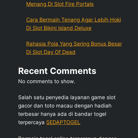
Menang Di Slot Fire Portals
Cara Bermain Tenang Agar Lebih Hoki
Di Slot Bikini Island Deluxe
Rahasia Pola Yang Sering Bonus Besar
Di Slot Day Of Dead
Recent Comments
No comments to show.
Salah satu penyedia layanan game slot
gacor dan toto macau dengan hadiah
terbesar hanya ada di bandar togel
terpercaya
SEDAPTOGEL