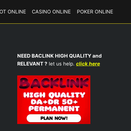
OT ONLINE
CASINO ONLINE
POKER ONLINE
NEED BACLINK HIGH QUALITY and
RELEVANT ?
let us help.
click here