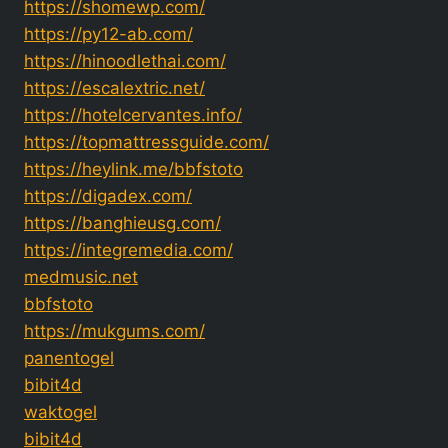
https://shomewp.com/
https://py12-ab.com/
https://hinoodlethai.com/
https://escalextric.net/
https://hotelcervantes.info/
https://topmattressguide.com/
https://heylink.me/bbfstoto
https://digadex.com/
https://banghieusg.com/
https://integremedia.com/
medmusic.net
bbfstoto
https://mukgums.com/
panentogel
bibit4d
waktogel
bibit4d