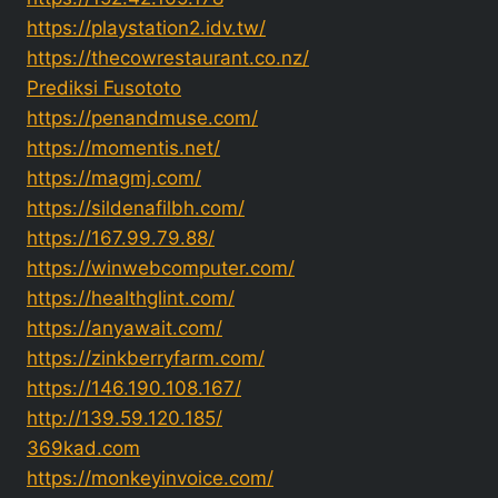
https://playstation2.idv.tw/
https://thecowrestaurant.co.nz/
Prediksi Fusototo
https://penandmuse.com/
https://momentis.net/
https://magmj.com/
https://sildenafilbh.com/
https://167.99.79.88/
https://winwebcomputer.com/
https://healthglint.com/
https://anyawait.com/
https://zinkberryfarm.com/
https://146.190.108.167/
http://139.59.120.185/
369kad.com
https://monkeyinvoice.com/