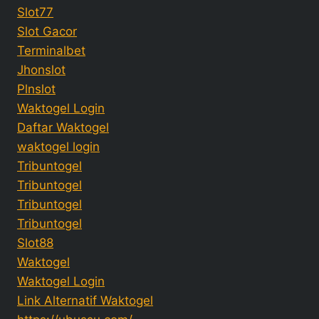
Slot77
Slot Gacor
Terminalbet
Jhonslot
Plnslot
Waktogel Login
Daftar Waktogel
waktogel login
Tribuntogel
Tribuntogel
Tribuntogel
Tribuntogel
Slot88
Waktogel
Waktogel Login
Link Alternatif Waktogel