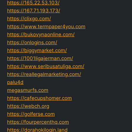
https://165.22.53.103/
https://167.71.193.173/
https://clixgo.com/
https://www.termpaper4you.com
https://bukovynaonline.com/
https://onlogins.com/
https://biggymarket.com/
https://1001ligajerman.com/
https://www.seribusatuliga.com/
https://reallegalmarketing.com/
palu4d
megasmurfs.com
https://cafecupshomer.com
https://webch.org
https://golferse.com
https://fourpercenthq.com
https://dorahokilogin.land