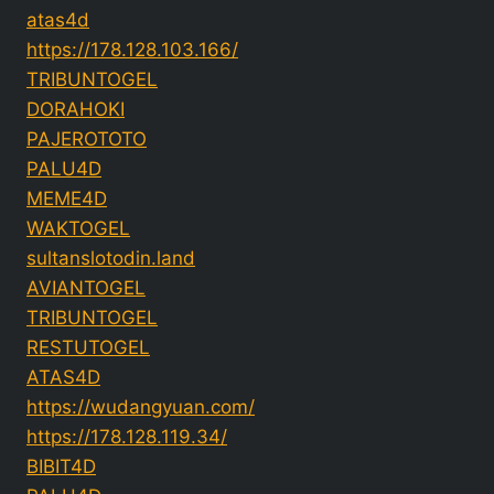
atas4d
https://178.128.103.166/
TRIBUNTOGEL
DORAHOKI
PAJEROTOTO
PALU4D
MEME4D
WAKTOGEL
sultanslotodin.land
AVIANTOGEL
TRIBUNTOGEL
RESTUTOGEL
ATAS4D
https://wudangyuan.com/
https://178.128.119.34/
BIBIT4D