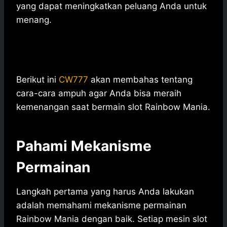
yang dapat meningkatkan peluang Anda untuk
menang.
Berikut ini
CW777
akan membahas tentang
cara-cara ampuh agar Anda bisa meraih
kemenangan saat bermain slot Rainbow Mania.
Pahami Mekanisme
Permainan
Langkah pertama yang harus Anda lakukan
adalah memahami mekanisme permainan
Rainbow Mania dengan baik. Setiap mesin slot