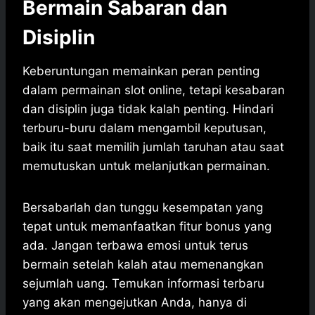
Bermain Sabaran dan
Disiplin
Keberuntungan memainkan peran penting
dalam permainan slot online, tetapi kesabaran
dan disiplin juga tidak kalah penting. Hindari
terburu-buru dalam mengambil keputusan,
baik itu saat memilih jumlah taruhan atau saat
memutuskan untuk melanjutkan permainan.
Bersabarlah dan tunggu kesempatan yang
tepat untuk memanfaatkan fitur bonus yang
ada. Jangan terbawa emosi untuk terus
bermain setelah kalah atau memenangkan
sejumlah uang. Temukan informasi terbaru
yang akan mengejutkan Anda, hanya di