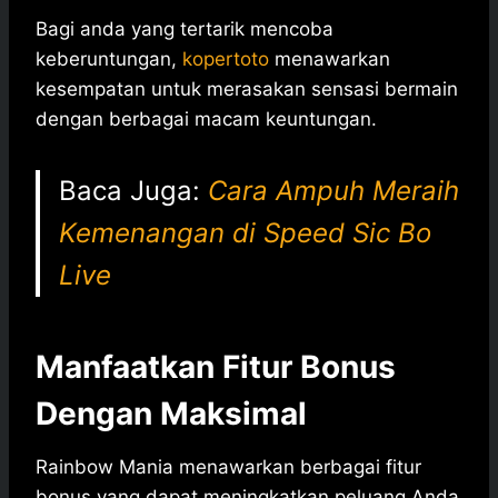
Bagi anda yang tertarik mencoba
keberuntungan,
kopertoto
menawarkan
kesempatan untuk merasakan sensasi bermain
dengan berbagai macam keuntungan.
Baca Juga:
Cara Ampuh Meraih
Kemenangan di Speed Sic Bo
Live
Manfaatkan Fitur Bonus
Dengan Maksimal
Rainbow Mania menawarkan berbagai fitur
bonus yang dapat meningkatkan peluang Anda