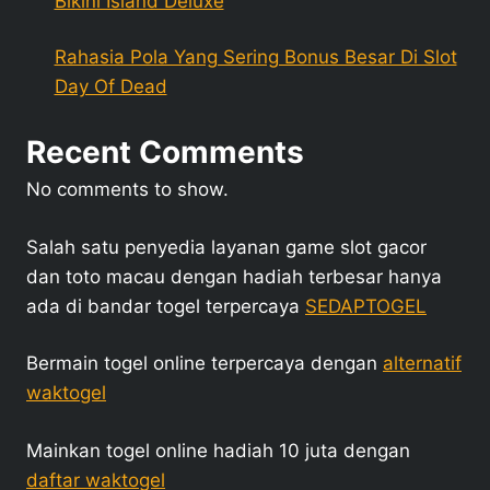
Bikini Island Deluxe
Rahasia Pola Yang Sering Bonus Besar Di Slot
Day Of Dead
Recent Comments
No comments to show.
Salah satu penyedia layanan game slot gacor
dan toto macau dengan hadiah terbesar hanya
ada di bandar togel terpercaya
SEDAPTOGEL
Bermain togel online terpercaya dengan
alternatif
waktogel
Mainkan togel online hadiah 10 juta dengan
daftar waktogel