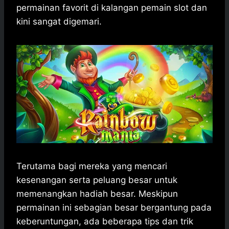
t
e
s
e
p
e
permainan favorit di kalangan pemain slot dan
s
b
e
g
e
kini sangat digemari.
A
o
n
r
p
o
g
a
p
k
e
m
r
Terutama bagi mereka yang mencari
kesenangan serta peluang besar untuk
memenangkan hadiah besar. Meskipun
permainan ini sebagian besar bergantung pada
keberuntungan, ada beberapa tips dan trik