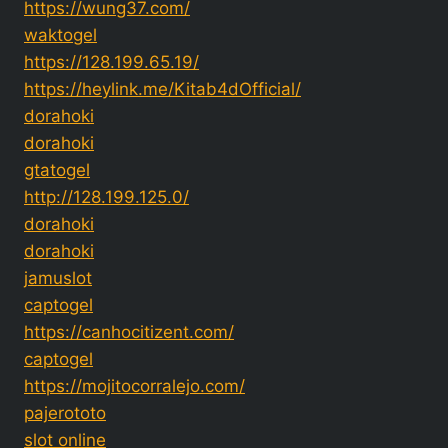
https://wung37.com/
waktogel
https://128.199.65.19/
https://heylink.me/Kitab4dOfficial/
dorahoki
dorahoki
gtatogel
http://128.199.125.0/
dorahoki
dorahoki
jamuslot
captogel
https://canhocitizent.com/
captogel
https://mojitocorralejo.com/
pajerototo
slot online