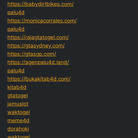
https://babydirtbikes.com/
palu4d
https://monicacorrales.com/
palu4d
https://rajagtatogel.com/
https://gtasydney.com/
https://gtasgp.com/
https://agenpalu4d.land/
palu4d
https://bukakitab4d.com/
kitab4d
gtatogel
jamuslot
waktogel
meme4d
dorahoki
waktogel