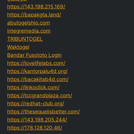
https://143.198.215.169/
https://bapakgta.land/
abutogelshio.com
integremedia.com
TRIBUNTOGEL
Waktogel
Bandar Fusototo Login
https://lovelifelabs.com/
https://kantorpalu4d.org/
https://bacakitab4d.com/
https://linkoclick.com/
https://tccgrandplaza.com/
https://redhat-club.org/
https://thesequelisbetter.com/
https://143.198.205.244/
https://178.128.120.46/