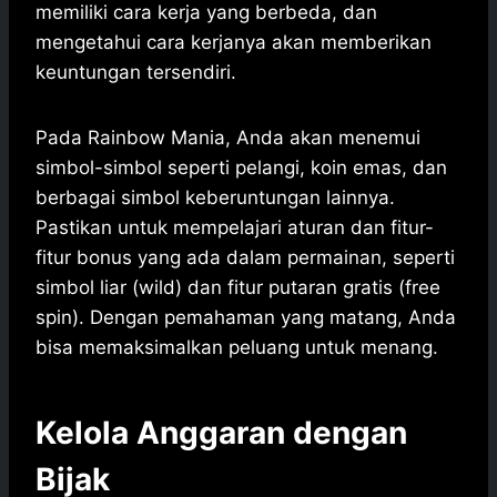
memiliki cara kerja yang berbeda, dan
mengetahui cara kerjanya akan memberikan
keuntungan tersendiri.
Pada Rainbow Mania, Anda akan menemui
simbol-simbol seperti pelangi, koin emas, dan
berbagai simbol keberuntungan lainnya.
Pastikan untuk mempelajari aturan dan fitur-
fitur bonus yang ada dalam permainan, seperti
simbol liar (wild) dan fitur putaran gratis (free
spin). Dengan pemahaman yang matang, Anda
bisa memaksimalkan peluang untuk menang.
Kelola Anggaran dengan
Bijak