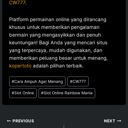
CW777
.
Platform permainan online yang dirancang
khusus untuk memberikan pengalaman
bermain yang mengasyikkan dan penuh
keuntungan! Bagi Anda yang mencari situs
yang terpercaya, mudah digunakan, dan
memberikan peluang besar untuk menang,
kopertoto
adalah pilihan terbaik.
Post
#
Cara Ampuh Agar Menang
#
CW777
Tags:
#
Slot Online
#
Slot Online Rainbow Mania
Post
PREVIOUS
NEXT