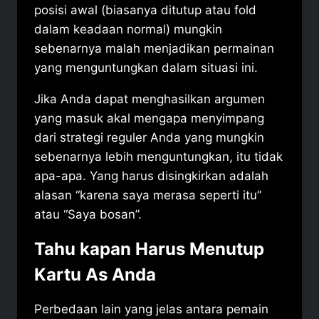
posisi awal (biasanya ditutup atau fold
dalam keadaan normal) mungkin
sebenarnya malah menjadikan permainan
yang menguntungkan dalam situasi ini.
Jika Anda dapat menghasilkan argumen
yang masuk akal mengapa menyimpang
dari strategi reguler Anda yang mungkin
sebenarnya lebih menguntungkan, itu tidak
apa-apa. Yang harus disingkirkan adalah
alasan “karena saya merasa seperti itu”
atau “Saya bosan”.
Tahu kapan Harus Menutup
Kartu As Anda
Perbedaan lain yang jelas antara pemain