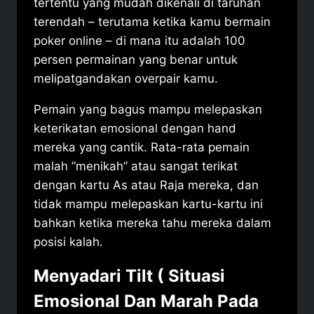
tertentu yang mudah dikenali di taruhan
terendah – terutama ketika kamu bermain
poker online – di mana itu adalah 100
persen permainan yang benar untuk
melipatgandakan overpair kamu.
Pemain yang bagus mampu melepaskan
keterikatan emosional dengan hand
mereka yang cantik. Rata-rata pemain
malah ”menikah” atau sangat terikat
dengan kartu As atau Raja mereka, dan
tidak mampu melepaskan kartu-kartu ini
bahkan ketika mereka tahu mereka dalam
posisi kalah.
Menyadari Tilt ( Situasi
Emosional Dan Marah Pada