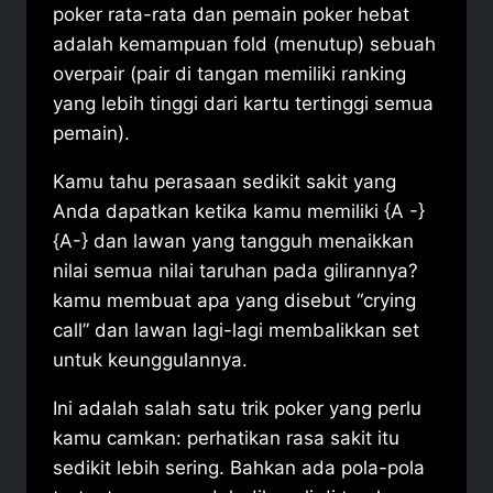
poker rata-rata dan pemain poker hebat
adalah kemampuan fold (menutup) sebuah
overpair (pair di tangan memiliki ranking
yang lebih tinggi dari kartu tertinggi semua
pemain).
Kamu tahu perasaan sedikit sakit yang
Anda dapatkan ketika kamu memiliki {A -}
{A-} dan lawan yang tangguh menaikkan
nilai semua nilai taruhan pada gilirannya?
kamu membuat apa yang disebut “crying
call” dan lawan lagi-lagi membalikkan set
untuk keunggulannya.
Ini adalah salah satu trik poker yang perlu
kamu camkan: perhatikan rasa sakit itu
sedikit lebih sering. Bahkan ada pola-pola