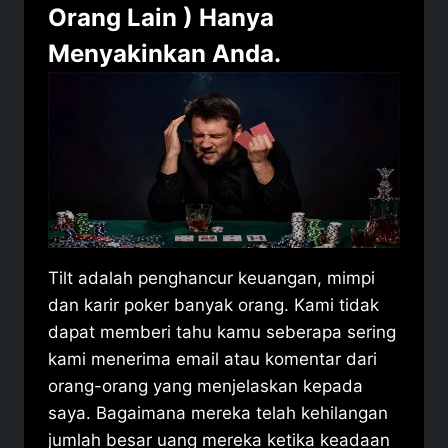
Orang Lain ) Hanya
Menyakinkan Anda.
Tilt adalah penghancur keuangan, mimpi
dan karir poker banyak orang. Kami tidak
dapat memberi tahu kamu seberapa sering
kami menerima email atau komentar dari
orang-orang yang menjelaskan kepada
saya. Bagaimana mereka telah kehilangan
jumlah besar uang mereka ketika keadaan