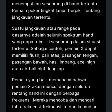
menempatkan seseorang di hand tertentu.
Pemain poker tingkat lanjut berpikir tentang
jangkauan tertentu.
Suatu jangkauan atau range pada
dasarnya adalah seluruh spektrum hand
yang dapat dimiliki seseorang dalam situasi
tertentu. Sebagai contoh, pemain X dapat
memiliki flush, pair atas, pasangan tengah,
pasangan bawah, hasil imbang, ace-high
atau air-ball bluff lengkap.
Pemain yang baik memahami bahwa
pemain X akan muncul dengan seluruh
rentang hand ini dengan berbagai
frekuensi. Mereka mencoba dan mencari
tahu frekuensi-frekuensi itu dan kemudian