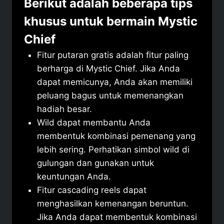
Berikut adalah beberapa tips
khusus untuk bermain Mystic
Chief
Fitur putaran gratis adalah fitur paling
berharga di Mystic Chief.
Jika Anda
dapat memicunya, Anda akan memiliki
peluang bagus untuk memenangkan
hadiah besar.
Wild dapat membantu Anda
membentuk kombinasi pemenang yang
lebih sering.
Perhatikan simbol wild di
gulungan dan gunakan untuk
keuntungan Anda.
Fitur cascading reels dapat
menghasilkan kemenangan beruntun.
Jika Anda dapat membentuk kombinasi