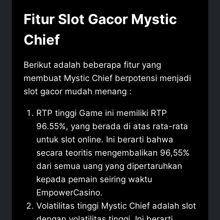
Fitur Slot Gacor Mystic
Chief
Berikut adalah beberapa fitur yang
membuat Mystic Chief berpotensi menjadi
slot gacor mudah menang :
RTP tinggi Game ini memiliki RTP
96.55%, yang berada di atas rata-rata
untuk slot online.
Ini berarti bahwa
secara teoritis mengembalikan 96,55%
dari semua uang yang dipertaruhkan
kepada pemain seiring waktu
EmpowerCasino.
Volatilitas tinggi Mystic Chief adalah slot
dengan volatilitas tinggi.
Ini berarti