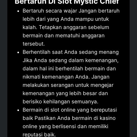
Bertaruh Di Slot Mystic Chief
Bertaruh secara wajar Jangan bertaruh
lebih dari yang Anda mampu untuk
kalah.
Tetapkan anggaran sebelum
bermain dan mematuhi anggaran
tersebut.
Berhentilah saat Anda sedang menang
Jika Anda sedang dalam kemenangan,
dalam hal ini berhentilah bermain dan
nikmati kemenangan Anda.
Jangan
melakukan serangan untuk mengejar
kemenangan yang lebih besar dan
berisiko kehilangan semuanya.
Bermain di slot online yang bereputasi
baik Pastikan Anda bermain di kasino
online yang berlisensi dan memiliki
reputasi baik.