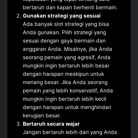
bertaruh dan kapan berhenti bermain.
Gunakan strategi yang sesuai
Ada banyak slot strategi yang bisa
Anda gunakan.
Pilih strategi yang
sesuai dengan gaya bermain dan
anggaran Anda.
Misalnya, jika Anda
seorang pemain yang agresif, Anda
mungkin ingin bertaruh lebih besar
dengan harapan meskipun untuk
menang besar.
Jika Anda seorang
pemain yang lebih konservatif, Anda
mungkin ingin bertaruh lebih kecil
dengan harapan untuk menghindari
kerugian besar.
Bertaruh secara wajar
Jangan bertaruh lebih dari yang Anda