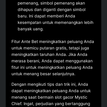
pemenang, simbol pemenang akan
dihapus dan diganti dengan simbol
baru.
Ini dapat memberi Anda
kesempatan untuk memenangkan lebih
banyak uang.
Fitur Ante Bet meningkatkan peluang Anda
untuk memicu putaran gratis, tetapi juga
meningkatkan taruhan Anda.
Jika Anda
merasa berani, Anda dapat menggunakan
fitur ini untuk meningkatkan peluang Anda
untuk menang besar selanjutnya.
Dengan mengikuti tips dan trik ini, Anda
dapat meningkatkan peluang Anda untuk
menang saat bermain slot gacor Mystic
Chief.
Ingat, perjudian yang bertanggung