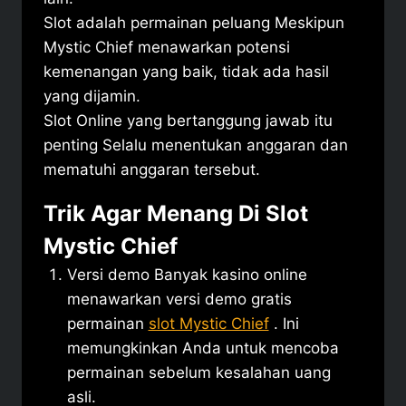
Slot adalah permainan peluang Meskipun
Mystic Chief menawarkan potensi
kemenangan yang baik, tidak ada hasil
yang dijamin.
Slot Online yang bertanggung jawab itu
penting Selalu menentukan anggaran dan
mematuhi anggaran tersebut.
Trik Agar Menang Di Slot
Mystic Chief
Versi demo Banyak kasino online
menawarkan versi demo gratis
permainan
slot Mystic Chief
.
Ini
memungkinkan Anda untuk mencoba
permainan sebelum kesalahan uang
asli.