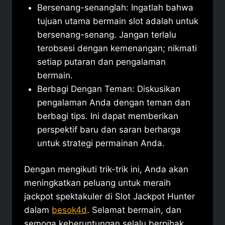
Bersenang-senanglah: Ingatlah bahwa
tujuan utama bermain slot adalah untuk
bersenang-senang. Jangan terlalu
terobsesi dengan kemenangan; nikmati
setiap putaran dan pengalaman
bermain.
Berbagi Dengan Teman: Diskusikan
pengalaman Anda dengan teman dan
berbagi tips. Ini dapat memberikan
perspektif baru dan saran berharga
untuk strategi permainan Anda.
​Dengan mengikuti trik-trik ini, Anda akan
meningkatkan peluang untuk meraih
jackpot spektakuler di Slot Jackpot Hunter
dalam
besok4d
.​ Selamat bermain, dan
semoga keberuntungan selalu berpihak