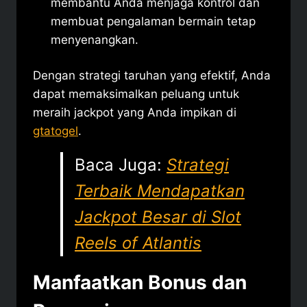
membantu Anda menjaga kontrol dan
membuat pengalaman bermain tetap
menyenangkan.
Dengan strategi taruhan yang efektif, Anda
dapat memaksimalkan peluang untuk
meraih jackpot yang Anda impikan di
gtatogel
.
Baca Juga:
Strategi
Terbaik Mendapatkan
Jackpot Besar di Slot
Reels of Atlantis
Manfaatkan Bonus dan