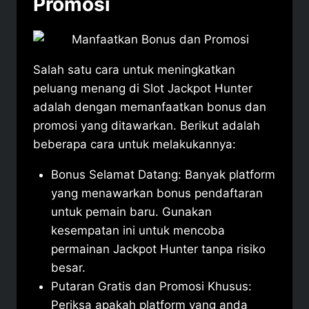
Promosi
Salah satu cara untuk meningkatkan
peluang menang di Slot Jackpot Hunter
adalah dengan memanfaatkan bonus dan
promosi yang ditawarkan. Berikut adalah
beberapa cara untuk melakukannya:
Bonus Selamat Datang: Banyak platform
yang menawarkan bonus pendaftaran
untuk pemain baru. Gunakan
kesempatan ini untuk mencoba
permainan Jackpot Hunter tanpa risiko
besar.
Putaran Gratis dan Promosi Khusus:
Periksa apakah platform yang anda