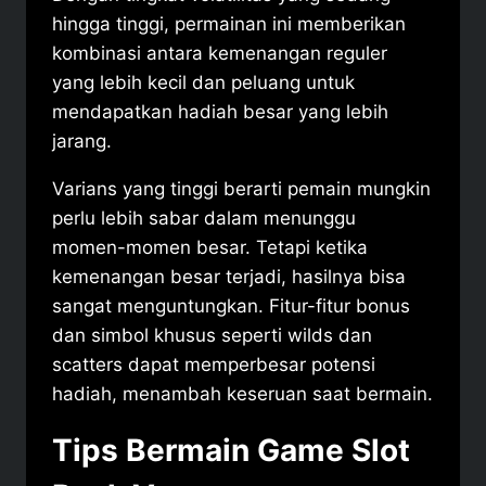
hingga tinggi, permainan ini memberikan
kombinasi antara kemenangan reguler
yang lebih kecil dan peluang untuk
mendapatkan hadiah besar yang lebih
jarang.
Varians yang tinggi berarti pemain mungkin
perlu lebih sabar dalam menunggu
momen-momen besar. Tetapi ketika
kemenangan besar terjadi, hasilnya bisa
sangat menguntungkan. Fitur-fitur bonus
dan simbol khusus seperti wilds dan
scatters dapat memperbesar potensi
hadiah, menambah keseruan saat bermain.
Tips Bermain Game Slot