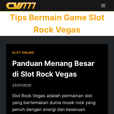
Skip
to
Tips Bermain Game Slot
content
Rock Vegas
SLOT ONLINE
Panduan Menang Besar
di Slot Rock Vegas
23/01/2025
Slot Rock Vegas adalah permainan slot
yang bertemakan dunia musik rock yang
penuh dengan energi dan keseruan.