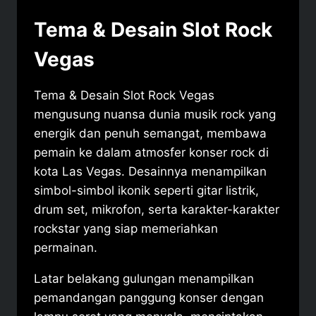
Tema & Desain Slot Rock
Vegas
Tema & Desain Slot Rock Vegas
mengusung nuansa dunia musik rock yang
energik dan penuh semangat, membawa
pemain ke dalam atmosfer konser rock di
kota Las Vegas. Desainnya menampilkan
simbol-simbol ikonik seperti gitar listrik,
drum set, mikrofon, serta karakter-karakter
rockstar yang siap memeriahkan
permainan.
Latar belakang gulungan menampilkan
pemandangan panggung konser dengan