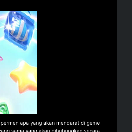
 permen apa yang akan mendarat di geme
an yang sama yang akan dihubungkan secara