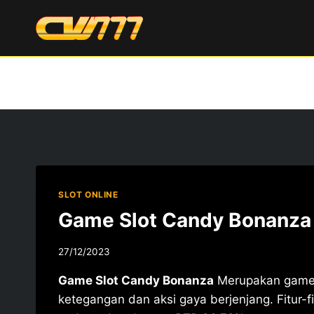
Skip
to
content
SLOT ONLINE
Game Slot Candy Bonanza 
27/12/2023
Game Slot Candy Bonanza
Merupakan game s
ketegangan dan aksi gaya berjenjang.
Fitur-