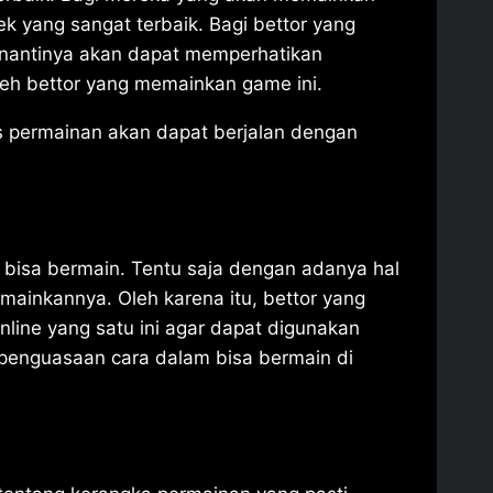
k yang sangat terbaik. Bagi bettor yang
 nantinya akan dapat memperhatikan
eh bettor yang memainkan game ini.
es permainan akan dapat berjalan dengan
 bisa bermain.
Tentu saja dengan adanya hal
memainkannya.
Oleh karena itu, bettor yang
line yang satu ini agar dapat digunakan
 penguasaan cara dalam bisa bermain di