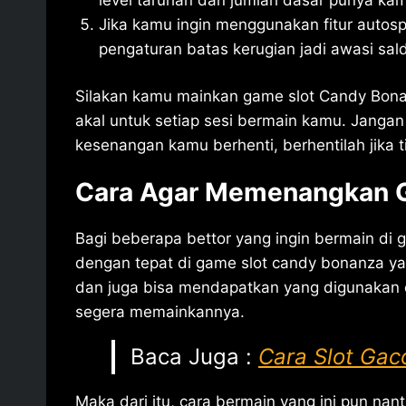
Jika kamu ingin menggunakan fitur autosp
pengaturan batas kerugian jadi awasi sal
Silakan kamu mainkan game slot Candy Bon
akal untuk setiap sesi bermain kamu. Jang
kesenangan kamu berhenti, berhentilah jika 
Cara Agar Memenangkan G
Bagi beberapa bettor yang ingin bermain d
dengan tepat di game slot candy bonanza ya
dan juga bisa mendapatkan yang digunakan o
segera memainkannya.
Baca Juga :
Cara Slot Gac
Maka dari itu, cara bermain yang ini pun na