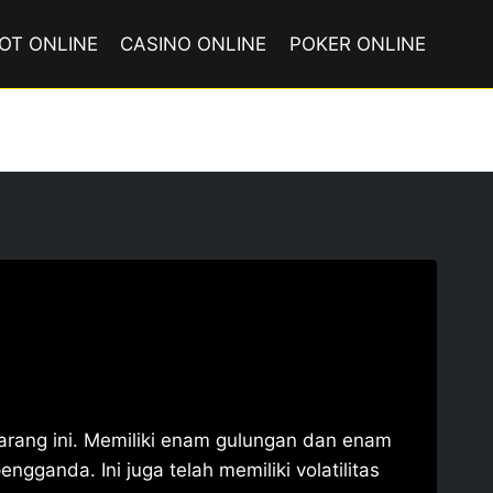
OT ONLINE
CASINO ONLINE
POKER ONLINE
arang ini.
Memiliki enam gulungan dan enam
 pengganda.
Ini juga telah memiliki volatilitas