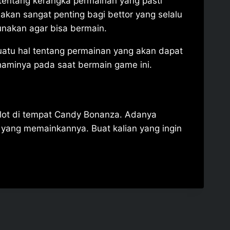
tentang kerangka permainan yang pasti
akan sangat penting bagi bettor yang selalu
nakan agar bisa bermain.
atu hal tentang permainan yang akan dapat
aminya pada saat bermain game ini.
lot di tempat Candy Bonanza.
Adanya
 yang memainkannya. Buat kalian yang ingin