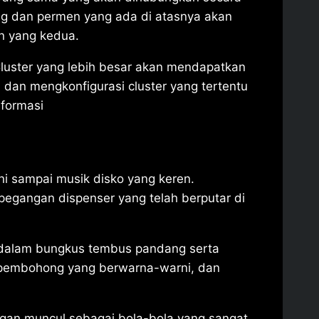
g dan permen yang ada di atasnya akan
n yang kedua.
luster yang lebih besar akan mendapatkan
 dan mengkonfigurasi cluster yang tertentu
formasi
ni sampai musik disko yang keren.
egangan dispenser yang telah berputar di
i dalam bungkus tembus pandang serta
ol pembohong yang berwarna-warni, dan
gan muncul sebagai bola-bola yang sangat