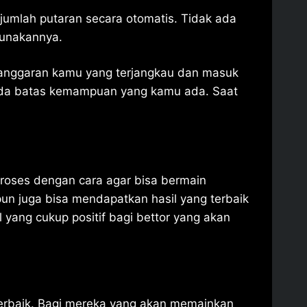
 jumlah putaran secara otomatis. Tidak ada
gunakannya.
anggaran kamu yang terjangkau dan masuk
pada batas kemampuan yang kamu ada. Saat
roses dengan cara agar bisa bermain
un juga bisa mendapatkan hasil yang terbaik
yang cukup positif bagi bettor yang akan
 terbaik. Bagi mereka yang akan memainkan