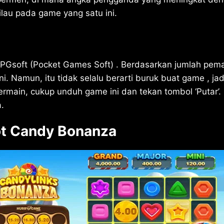
au pada game yang satu ini.
PGsoft (Pocket Games Soft) .
Berdasarkan jumlah pem
ni.
Namun, itu tidak selalu berarti buruk buat game , jad
ermain, cukup unduh game ini dan tekan tombol ‘Putar’.
.
t Candy Bonanza