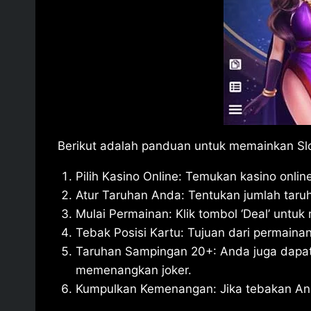
Berikut adalah panduan untuk memainkan Slo
Pilih Kasino Online: Temukan kasino onli
Atur Taruhan Anda: Tentukan jumlah tar
Mulai Permainan: Klik tombol ‘Deal’ untu
Tebak Posisi Kartu: Tujuan dari permainan
Taruhan Sampingan 20+: Anda juga dapat 
memenangkan joker.
Kumpulkan Kemenangan: Jika tebakan An