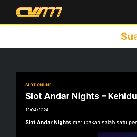
Skip
to
content
Sua
SLOT ONLINE
Slot Andar Nights – Kehi
12/04/2024
Slot Andar Nights
merupakan salah satu perm