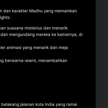
an dan karakter Madhu yang memainkan
ights:
kan suasana misterius dan menarik.
a dan mengundang mereka ke kamarnya, di
aler animasi yang menarik dan meja
yang berwarna-warni, menambahkan
 belakang jalanan kota India yang ramai