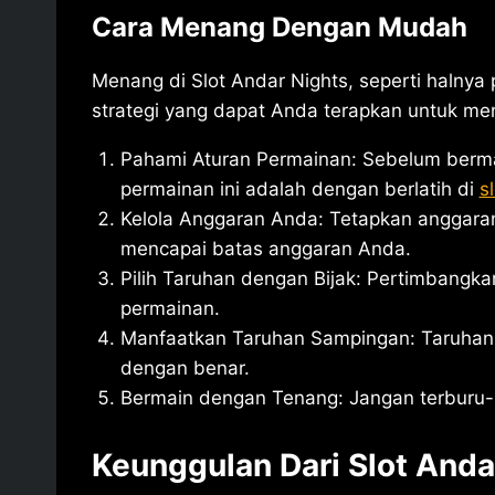
Cara Menang Dengan Mudah
Menang di Slot Andar Nights, seperti halny
strategi yang dapat Anda terapkan untuk me
Pahami Aturan Permainan: Sebelum berma
permainan ini adalah dengan berlatih di
s
Kelola Anggaran Anda: Tetapkan anggaran
mencapai batas anggaran Anda.
Pilih Taruhan dengan Bijak: Pertimbangk
permainan.
Manfaatkan Taruhan Sampingan: Taruhan 
dengan benar.
Bermain dengan Tenang: Jangan terburu-
Keunggulan Dari Slot Anda