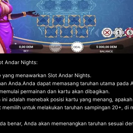
t Andar Nights:
ne yang menawarkan Slot Andar Nights.
uhan Anda.Anda dapat memasang taruhan utama pada An
k memulai permainan dan kartu akan dibagikan.
 ini adalah menebak posisi kartu yang menang, apakah i
memilih untuk melakukan taruhan sampingan 20+, di m
da benar, Anda akan memenangkan taruhan sesuai den