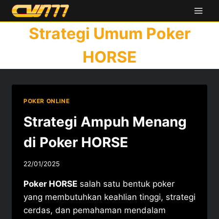
Skip
to
Strategi Umum Poker
content
HORSE
POKER ONLINE
Strategi Ampuh Menang
di Poker HORSE
22/01/2025
Poker HORSE
salah satu bentuk poker
yang membutuhkan keahlian tinggi, strategi
cerdas, dan pemahaman mendalam