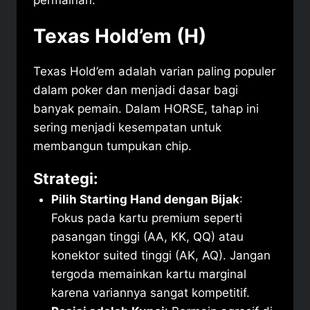
permainan.
Texas Hold’em (H)
Texas Hold’em adalah varian paling populer
dalam poker dan menjadi dasar bagi
banyak pemain. Dalam HORSE, tahap ini
sering menjadi kesempatan untuk
membangun tumpukan chip.
Strategi:
Pilih Starting Hand dengan Bijak
:
Fokus pada kartu premium seperti
pasangan tinggi (AA, KK, QQ) atau
konektor suited tinggi (AK, AQ). Jangan
tergoda memainkan kartu marginal
karena variannya sangat kompetitif.