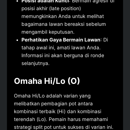
Posisi adalah Kunci
: Bermain agresif di
posisi akhir (late position)
memungkinkan Anda untuk melihat
bagaimana lawan bereaksi sebelum
mengambil keputusan.
Perhatikan Gaya Bermain Lawan
: Di
tahap awal ini, amati lawan Anda.
Informasi ini akan berguna di ronde
selanjutnya.
Omaha Hi/Lo (O)
Omaha Hi/Lo adalah varian yang
melibatkan pembagian pot antara
kombinasi terbaik (Hi) dan kombinasi
terendah (Lo). Pemain harus memahami
strategi split pot untuk sukses di varian ini.