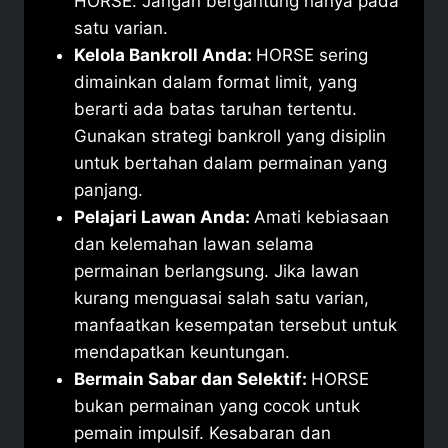
HORSE. Jangan bergantung hanya pada
satu varian.
Kelola Bankroll Anda:
HORSE sering
dimainkan dalam format limit, yang
berarti ada batas taruhan tertentu.
Gunakan strategi bankroll yang disiplin
untuk bertahan dalam permainan yang
panjang.
Pelajari Lawan Anda:
Amati kebiasaan
dan kelemahan lawan selama
permainan berlangsung. Jika lawan
kurang menguasai salah satu varian,
manfaatkan kesempatan tersebut untuk
mendapatkan keuntungan.
Bermain Sabar dan Selektif:
HORSE
bukan permainan yang cocok untuk
pemain impulsif. Kesabaran dan