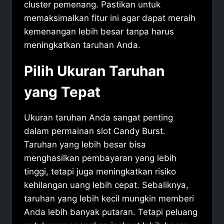
cluster pemenang. Pastikan untuk
memaksimalkan fitur ini agar dapat meraih
kemenangan lebih besar tanpa harus
meningkatkan taruhan Anda.
Pilih Ukuran Taruhan
yang Tepat
Ukuran taruhan Anda sangat penting
dalam permainan slot Candy Burst.
Taruhan yang lebih besar bisa
menghasilkan pembayaran yang lebih
tinggi, tetapi juga meningkatkan risiko
kehilangan uang lebih cepat. Sebaliknya,
taruhan yang lebih kecil mungkin memberi
Anda lebih banyak putaran. Tetapi peluang