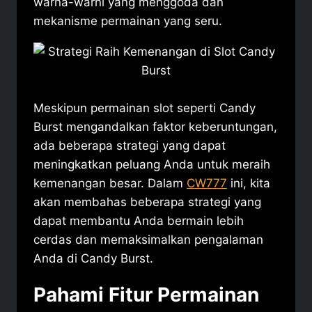
warna-warni yang menggoda dan
mekanisme permainan yang seru.
Meskipun permainan slot seperti Candy
Burst mengandalkan faktor keberuntungan,
ada beberapa strategi yang dapat
meningkatkan peluang Anda untuk meraih
kemenangan besar. Dalam
CW777
ini, kita
akan membahas beberapa strategi yang
dapat membantu Anda bermain lebih
cerdas dan memaksimalkan pengalaman
Anda di Candy Burst.
Pahami Fitur Permainan