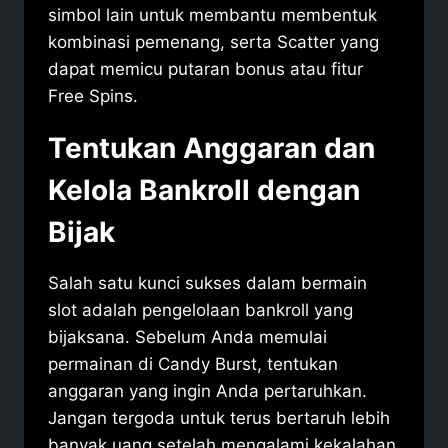
simbol lain untuk membantu membentuk
kombinasi pemenang, serta Scatter yang
dapat memicu putaran bonus atau fitur
Free Spins.
Tentukan Anggaran dan
Kelola Bankroll dengan
Bijak
Salah satu kunci sukses dalam bermain
slot adalah pengelolaan bankroll yang
bijaksana. Sebelum Anda memulai
permainan di Candy Burst, tentukan
anggaran yang ingin Anda pertaruhkan.
Jangan tergoda untuk terus bertaruh lebih
banyak uang setelah mengalami kekalahan