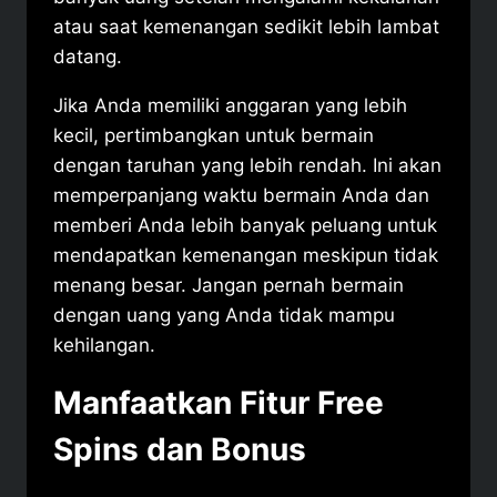
atau saat kemenangan sedikit lebih lambat
datang.
Jika Anda memiliki anggaran yang lebih
kecil, pertimbangkan untuk bermain
dengan taruhan yang lebih rendah. Ini akan
memperpanjang waktu bermain Anda dan
memberi Anda lebih banyak peluang untuk
mendapatkan kemenangan meskipun tidak
menang besar. Jangan pernah bermain
dengan uang yang Anda tidak mampu
kehilangan.
Manfaatkan Fitur Free
Spins dan Bonus