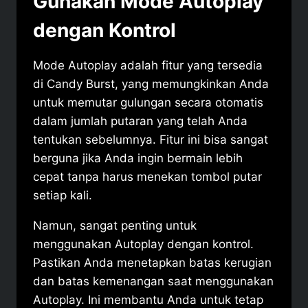
Gunakan Mode Autoplay
dengan Kontrol
Mode Autoplay adalah fitur yang tersedia
di Candy Burst, yang memungkinkan Anda
untuk memutar gulungan secara otomatis
dalam jumlah putaran yang telah Anda
tentukan sebelumnya. Fitur ini bisa sangat
berguna jika Anda ingin bermain lebih
cepat tanpa harus menekan tombol putar
setiap kali.
Namun, sangat penting untuk
menggunakan Autoplay dengan kontrol.
Pastikan Anda menetapkan batas kerugian
dan batas kemenangan saat menggunakan
Autoplay. Ini membantu Anda untuk tetap