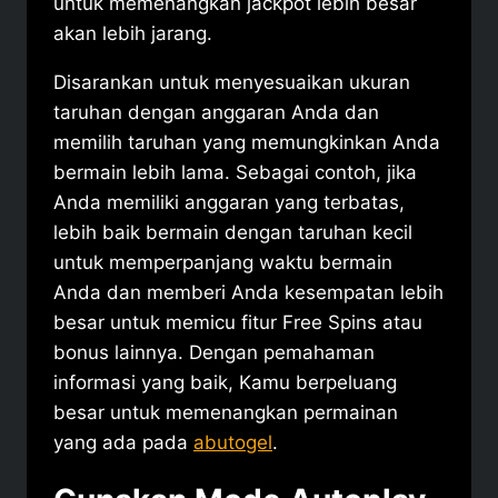
untuk memenangkan jackpot lebih besar
akan lebih jarang.
Disarankan untuk menyesuaikan ukuran
taruhan dengan anggaran Anda dan
memilih taruhan yang memungkinkan Anda
bermain lebih lama. Sebagai contoh, jika
Anda memiliki anggaran yang terbatas,
lebih baik bermain dengan taruhan kecil
untuk memperpanjang waktu bermain
Anda dan memberi Anda kesempatan lebih
besar untuk memicu fitur Free Spins atau
bonus lainnya. Dengan pemahaman
informasi yang baik, Kamu berpeluang
besar untuk memenangkan permainan
yang ada pada
abutogel
.