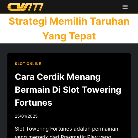
Skip
to
Strategi Memilih Taruhan
content
Yang Tepat
SLOT ONLINE
Cara Cerdik Menang
Bermain Di Slot Towering
Fortunes
25/01/2025
Slot Towering Fortunes adalah permainan
yang menarik dari Pragmatic Play yang