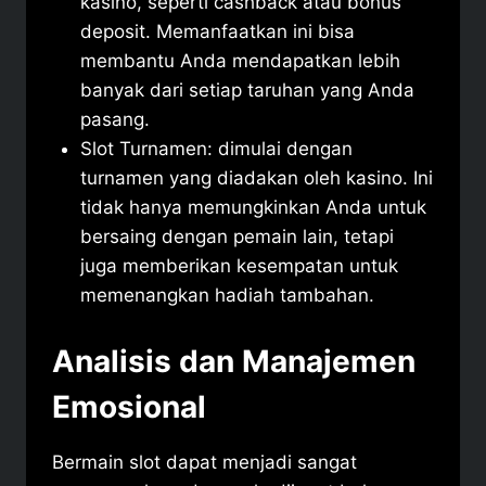
kasino, seperti cashback atau bonus
deposit. Memanfaatkan ini bisa
membantu Anda mendapatkan lebih
banyak dari setiap taruhan yang Anda
pasang.
Slot Turnamen: dimulai dengan
turnamen yang diadakan oleh kasino. Ini
tidak hanya memungkinkan Anda untuk
bersaing dengan pemain lain, tetapi
juga memberikan kesempatan untuk
memenangkan hadiah tambahan.
Analisis dan Manajemen
Emosional
Bermain slot dapat menjadi sangat