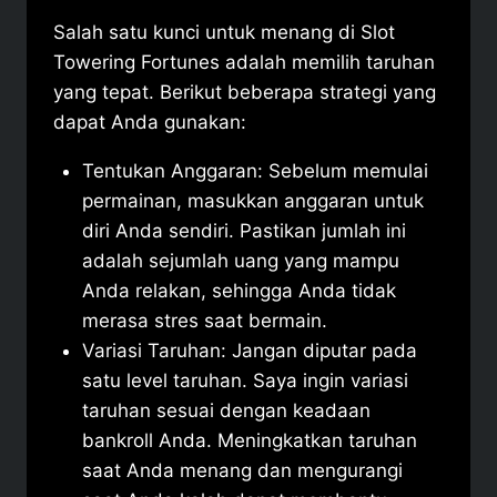
Salah satu kunci untuk menang di Slot
Towering Fortunes adalah memilih taruhan
yang tepat. Berikut beberapa strategi yang
dapat Anda gunakan:
Tentukan Anggaran: Sebelum memulai
permainan, masukkan anggaran untuk
diri Anda sendiri. Pastikan jumlah ini
adalah sejumlah uang yang mampu
Anda relakan, sehingga Anda tidak
merasa stres saat bermain.
Variasi Taruhan: Jangan diputar pada
satu level taruhan. Saya ingin variasi
taruhan sesuai dengan keadaan
bankroll Anda. Meningkatkan taruhan
saat Anda menang dan mengurangi