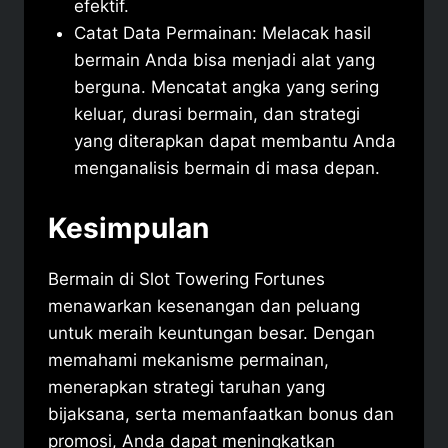
efektif.
Catat Data Permainan: Melacak hasil
bermain Anda bisa menjadi alat yang
berguna. Mencatat angka yang sering
keluar, durasi bermain, dan strategi
yang diterapkan dapat membantu Anda
menganalisis bermain di masa depan.
Kesimpulan
Bermain di Slot Towering Fortunes
menawarkan kesenangan dan peluang
untuk meraih keuntungan besar. ​Dengan
memahami mekanisme permainan,
menerapkan strategi taruhan yang
bijaksana, serta memanfaatkan bonus dan
promosi, Anda dapat meningkatkan