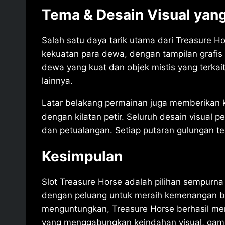
Tema & Desain Visual ya
Salah satu daya tarik utama dari Treasure Ho
kekuatan para dewa, dengan tampilan grafi
dewa yang kuat dan objek mistis yang terkai
lainnya.
Latar belakang permainan juga memberikan 
dengan kilatan petir. Seluruh desain visua
dan petualangan. Setiap putaran gulungan t
Kesimpulan
Slot Treasure Horse adalah pilihan sempurn
dengan peluang untuk meraih kemenangan bes
menguntungkan, Treasure Horse berhasil men
yang menggabungkan keindahan visual, gamep