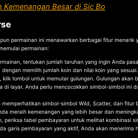
ih Kemenangan Besar di Sic Bo
rse
pun permainan ini menawarkan berbagai fitur menarik
 memulai permainan:
rmainan, tentukan jumlah taruhan yang ingin Anda pa
 dengan memilih jumlah koin dan nilai koin yang sesuai.
n, klik tombol untuk memutar gulungan. Gulungan akan b
 di layar. Anda perlu mencocokkan simbol-simbol ini
a memperhatikan simbol-simbol Wild, Scatter, dan fitu
Anda meraih kemenangan yang lebih besar dan meningk
an, periksa tabel pembayaran untuk melihat kombinasi 
a garis pembayaran yang aktif, Anda akan menerima h