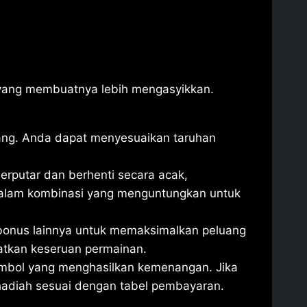
 yang membuatnya lebih mengasyikkan.
sang. Anda dapat menyesuaikan taruhan
erputar dan berhenti secara acak,
 dalam kombinasi yang menguntungkan untuk
r bonus lainnya untuk memaksimalkan peluang
atkan keseruan permainan.
simbol yang menghasilkan kemenangan. Jika
adiah sesuai dengan tabel pembayaran.