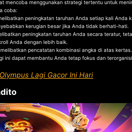
 dapat mencoba menggunakan strategi tertentu untuk me
a coba:
 melibatkan peningkatan taruhan Anda setiap kali Anda k
ebabkan kerugian besar jika Anda tidak berhati-hati.
elibatkan peningkatan taruhan Anda secara teratur, tetap
oll Anda dengan lebih baik.
i melibatkan pencatatan kombinasi angka di atas kerta
egi ini dapat membantu Anda tetap fokus dan terorganisi
 Olympus Lagi Gacor Ini Hari
dito