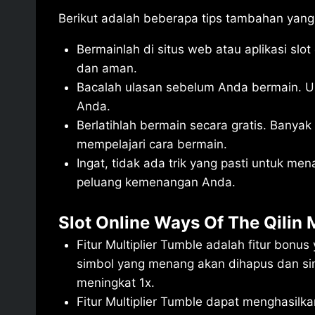
Berikut adalah beberapa tips tambahan yang 
Bermainlah di situs web atau aplikasi slo
dan aman.
Bacalah ulasan sebelum Anda bermain. U
Anda.
Berlatihlah bermain secara gratis. Banya
mempelajari cara bermain.
Ingat, tidak ada trik yang pasti untuk m
peluang kemenangan Anda.
Slot Online Ways Of The Qilin 
Fitur Multiplier Tumble adalah fitur b
simbol yang menang akan dihapus dan si
meningkat 1x.
Fitur Multiplier Tumble dapat menghasilk