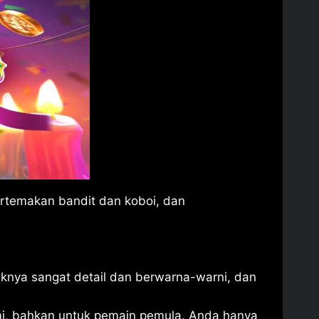
ertemakan bandit dan koboi, dan
knya sangat detail dan berwarna-warni, dan
i, bahkan untuk pemain pemula. Anda hanya