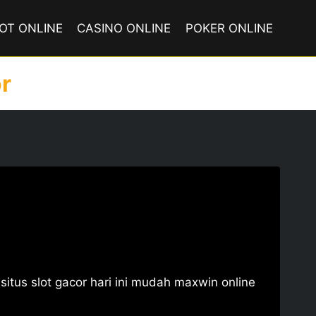
OT ONLINE
CASINO ONLINE
POKER ONLINE
r
situs slot gacor hari ini mudah maxwin online