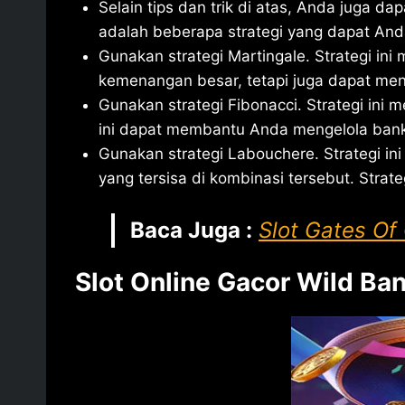
Selain tips dan trik di atas, Anda juga
adalah beberapa strategi yang dapat And
Gunakan strategi Martingale. Strategi ini
kemenangan besar, tetapi juga dapat meny
Gunakan strategi Fibonacci. Strategi ini m
ini dapat membantu Anda mengelola bankr
Gunakan strategi Labouchere. Strategi in
yang tersisa di kombinasi tersebut. Strat
Baca Juga :
Slot Gates Of
Slot Online Gacor Wild Ban