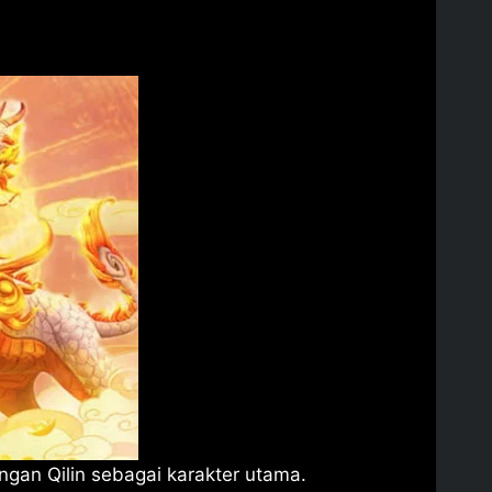
gan Qilin sebagai karakter utama.