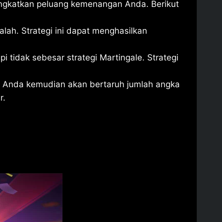
ningkatkan peluang kemenangan Anda. Berikut
alah. Strategi ini dapat menghasilkan
i tidak sebesar strategi Martingale. Strategi
s. Anda kemudian akan bertaruh jumlah angka
r.