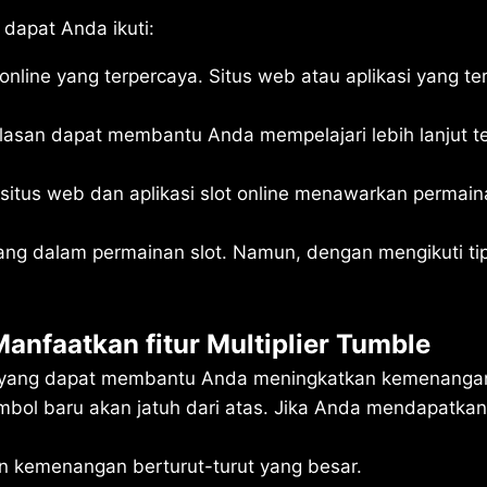
dapat Anda ikuti:
t online yang terpercaya. Situs web atau aplikasi yang t
lasan dapat membantu Anda mempelajari lebih lanjut 
k situs web dan aplikasi slot online menawarkan permai
enang dalam permainan slot. Namun, dengan mengikuti ti
Manfaatkan fitur Multiplier Tumble
onus yang dapat membantu Anda meningkatkan kemenang
mbol baru akan jatuh dari atas. Jika Anda mendapatk
an kemenangan berturut-turut yang besar.