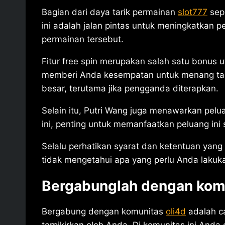
Bagian dari daya tarik permainan
slot777
sepe
ini adalah jalan pintas untuk meningkatkan 
permainan tersebut.
Fitur free spin merupakan salah satu bonus
memberi Anda kesempatan untuk menang tanp
besar, terutama jika pengganda diterapkan.
Selain itu, Putri Wang juga menawarkan pelu
ini, penting untuk memanfaatkan peluang ini 
Selalu perhatikan syarat dan ketentuan yang 
tidak mengetahui apa yang perlu Anda lakuka
Bergabunglah dengan komu
Bergabung dengan komunitas
oli4d
adalah ca
terpikirkan oleh Anda. Di komunitas ini And