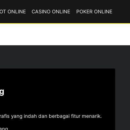
OT ONLINE
CASINO ONLINE
POKER ONLINE
ng
fis yang indah dan berbagai fitur menarik.