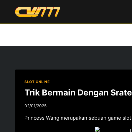
Skip
to
content
SLOT ONLINE
Trik Bermain Dengan Srate
02/01/2025
Princess Wang merupakan sebuah game slot de