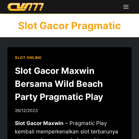
Skip
to
content
Slot Gacor Pragmatic
SLOT ONLINE
Slot Gacor Maxwin
Bersama Wild Beach
Party Pragmatic Play
26/12/2023
Slot Gacor Maxwin
– Pragmatic Play
kembali memperkenalkan slot terbarunya