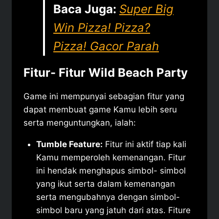
Baca Juga:
Super Big
Win Pizza! Pizza?
Pizza! Gacor Parah
Fitur- Fitur Wild Beach Party
Game ini mempunyai sebagian fitur yang
dapat membuat game Kamu lebih seru
serta menguntungkan, ialah:
Tumble Feature:
Fitur ini aktif tiap kali
Kamu memperoleh kemenangan. Fitur
ini hendak menghapus simbol- simbol
yang ikut serta dalam kemenangan
serta mengubahnya dengan simbol-
simbol baru yang jatuh dari atas. Fiture