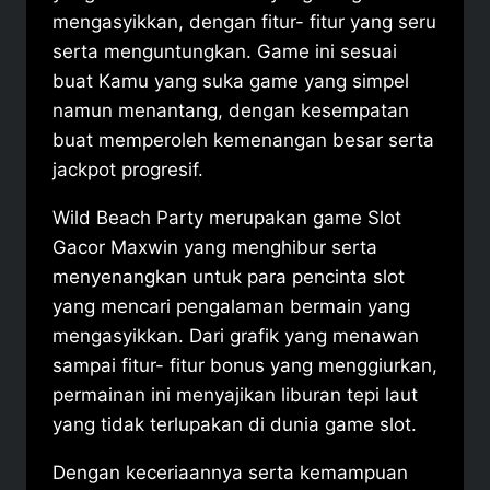
mengasyikkan, dengan fitur- fitur yang seru
serta menguntungkan. Game ini sesuai
buat Kamu yang suka game yang simpel
namun menantang, dengan kesempatan
buat memperoleh kemenangan besar serta
jackpot progresif.
Wild Beach Party merupakan game Slot
Gacor Maxwin yang menghibur serta
menyenangkan untuk para pencinta slot
yang mencari pengalaman bermain yang
mengasyikkan. Dari grafik yang menawan
sampai fitur- fitur bonus yang menggiurkan,
permainan ini menyajikan liburan tepi laut
yang tidak terlupakan di dunia game slot.
Dengan keceriaannya serta kemampuan