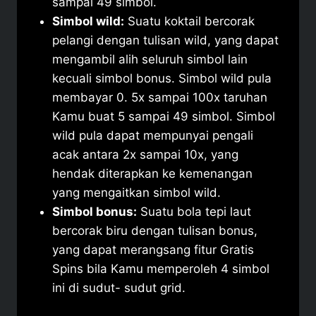
sampai 49 simbol.
Simbol wild:
Suatu koktail bercorak
pelangi dengan tulisan wild, yang dapat
mengambil alih seluruh simbol lain
kecuali simbol bonus. Simbol wild pula
membayar 0. 5x sampai 100x taruhan
Kamu buat 5 sampai 49 simbol. Simbol
wild pula dapat mempunyai pengali
acak antara 2x sampai 10x, yang
hendak diterapkan ke kemenangan
yang mengaitkan simbol wild.
Simbol bonus:
Suatu bola tepi laut
bercorak biru dengan tulisan bonus,
yang dapat merangsang fitur Gratis
Spins bila Kamu memperoleh 4 simbol
ini di sudut- sudut grid.