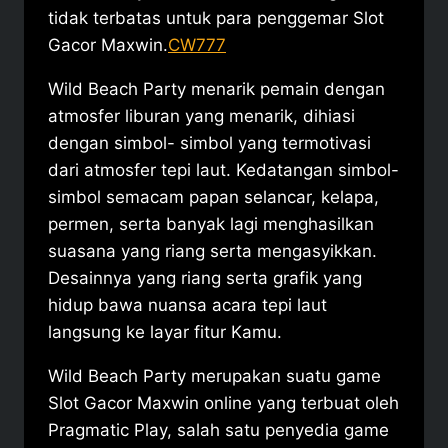
tidak terbatas untuk para penggemar Slot
Gacor Maxwin.
CW777
Wild Beach Party menarik pemain dengan
atmosfer liburan yang menarik, dihiasi
dengan simbol- simbol yang termotivasi
dari atmosfer tepi laut. Kedatangan simbol-
simbol semacam papan selancar, kelapa,
permen, serta banyak lagi menghasilkan
suasana yang riang serta mengasyikkan.
Desainnya yang riang serta grafik yang
hidup bawa nuansa acara tepi laut
langsung ke layar fitur Kamu.
Wild Beach Party merupakan suatu game
Slot Gacor Maxwin online yang terbuat oleh
Pragmatic Play, salah satu penyedia game