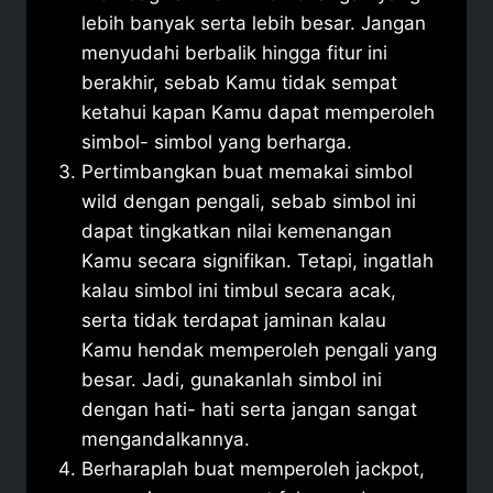
lebih banyak serta lebih besar. Jangan
menyudahi berbalik hingga fitur ini
berakhir, sebab Kamu tidak sempat
ketahui kapan Kamu dapat memperoleh
simbol- simbol yang berharga.
Pertimbangkan buat memakai simbol
wild dengan pengali, sebab simbol ini
dapat tingkatkan nilai kemenangan
Kamu secara signifikan. Tetapi, ingatlah
kalau simbol ini timbul secara acak,
serta tidak terdapat jaminan kalau
Kamu hendak memperoleh pengali yang
besar. Jadi, gunakanlah simbol ini
dengan hati- hati serta jangan sangat
mengandalkannya.
Berharaplah buat memperoleh jackpot,