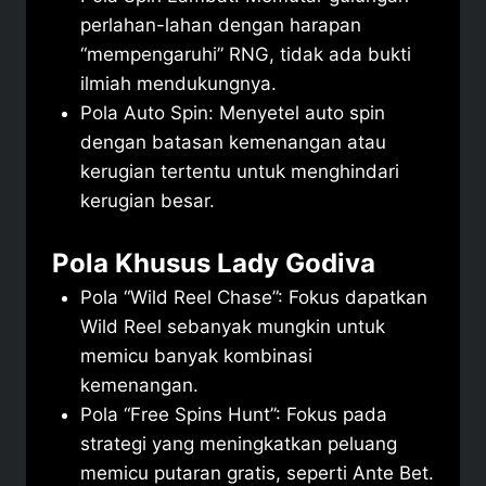
perlahan-lahan dengan harapan
“mempengaruhi” RNG, tidak ada bukti
ilmiah mendukungnya.
Pola Auto Spin: Menyetel auto spin
dengan batasan kemenangan atau
kerugian tertentu untuk menghindari
kerugian besar.
Pola Khusus Lady Godiva
Pola “Wild Reel Chase”: Fokus dapatkan
Wild Reel sebanyak mungkin untuk
memicu banyak kombinasi
kemenangan.
Pola “Free Spins Hunt”: Fokus pada
strategi yang meningkatkan peluang
memicu putaran gratis, seperti Ante Bet.