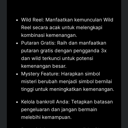
Wild Reel: Manfaatkan kemunculan Wild
Reel secara acak untuk melengkapi
kombinasi kemenangan.
Putaran Gratis: Raih dan manfaatkan
putaran gratis dengan pengganda 3x
dan wild terkunci untuk potensi
kemenangan besar.
Mystery Feature: Harapkan simbol
misteri berubah menjadi simbol bernilai
tinggi untuk meningkatkan kemenangan.
Kelola bankroll Anda: Tetapkan batasan
pengeluaran dan jangan bermain
melebihi kemampuan.