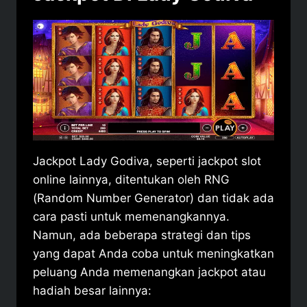
Jackpot Lady Godiva, seperti jackpot slot
online lainnya, ditentukan oleh RNG
(Random Number Generator) dan tidak ada
cara pasti untuk memenangkannya.
Namun, ada beberapa strategi dan tips
yang dapat Anda coba untuk meningkatkan
peluang Anda memenangkan jackpot atau
hadiah besar lainnya: