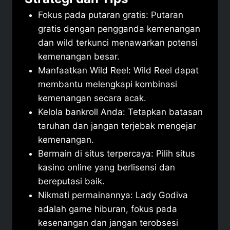
Fokus pada putaran gratis: Putaran
gratis dengan pengganda kemenangan
dan wild terkunci menawarkan potensi
kemenangan besar.
Manfaatkan Wild Reel: Wild Reel dapat
membantu melengkapi kombinasi
kemenangan secara acak.
Kelola bankroll Anda: Tetapkan batasan
taruhan dan jangan terjebak mengejar
kemenangan.
Bermain di situs terpercaya: Pilih situs
kasino online yang berlisensi dan
bereputasi baik.
Nikmati permainannya: Lady Godiva
adalah game hiburan, fokus pada
kesenangan dan jangan terobsesi