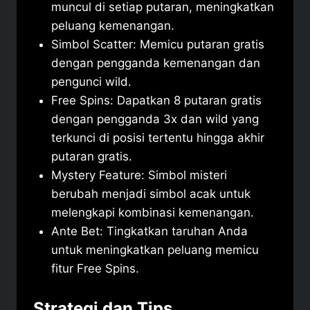
muncul di setiap putaran, meningkatkan
peluang kemenangan.
Simbol Scatter: Memicu putaran gratis
dengan pengganda kemenangan dan
pengunci wild.
Free Spins: Dapatkan 8 putaran gratis
dengan pengganda 3x dan wild yang
terkunci di posisi tertentu hingga akhir
putaran gratis.
Mystery Feature: Simbol misteri
berubah menjadi simbol acak untuk
melengkapi kombinasi kemenangan.
Ante Bet: Tingkatkan taruhan Anda
untuk meningkatkan peluang memicu
fitur Free Spins.
Strategi dan Tips