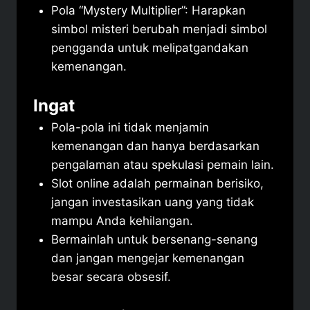
Pola “Mystery Multiplier”: Harapkan
simbol misteri berubah menjadi simbol
pengganda untuk melipatgandakan
kemenangan.
Ingat
Pola-pola ini tidak menjamin
kemenangan dan hanya berdasarkan
pengalaman atau spekulasi pemain lain.
Slot online adalah permainan berisiko,
jangan investasikan uang yang tidak
mampu Anda kehilangan.
Bermainlah untuk bersenang-senang
dan jangan mengejar kemenangan
besar secara obsesif.