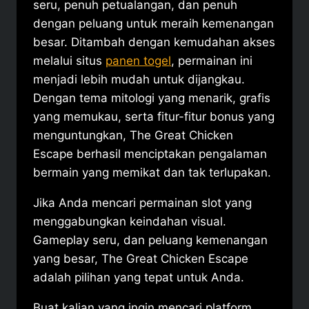
seru, penuh petualangan, dan penuh
dengan peluang untuk meraih kemenangan
besar. Ditambah dengan kemudahan akses
melalui situs
panen togel
, permainan ini
menjadi lebih mudah untuk dijangkau.
Dengan tema mitologi yang menarik, grafis
yang memukau, serta fitur-fitur bonus yang
menguntungkan, The Great Chicken
Escape berhasil menciptakan pengalaman
bermain yang memikat dan tak terlupakan.
Jika Anda mencari permainan slot yang
menggabungkan keindahan visual.
Gameplay seru, dan peluang kemenangan
yang besar, The Great Chicken Escape
adalah pilihan yang tepat untuk Anda.
Buat kalian yang ingin mencari platform