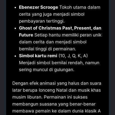
Ebenezer Scrooge
Tokoh utama dalam
cerita yang juga menjadi simbol
pembayaran tertinggi.
Ghost of Christmas Past, Present, dan
Future
Setiap hantu memiliki peran unik
dalam cerita dan menjadi simbol
bernilai tinggi di permainan.
Simbol kartu remi
(10, J, Q, K, A)
Menjadi simbol bernilai rendah, namun
sering muncul di gulungan.
Dengan efek animasi yang halus dan suara
latar berupa lonceng Natal dan musik khas
musim liburan. Permainan ini sukses
membangun suasana yang benar-benar
membawa pemain ke dalam dunia klasik A