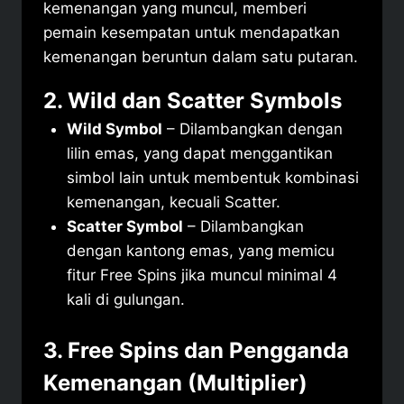
kemenangan yang muncul, memberi
pemain kesempatan untuk mendapatkan
kemenangan beruntun dalam satu putaran.
2. Wild dan Scatter Symbols
Wild Symbol
– Dilambangkan dengan
lilin emas, yang dapat menggantikan
simbol lain untuk membentuk kombinasi
kemenangan, kecuali Scatter.
Scatter Symbol
– Dilambangkan
dengan kantong emas, yang memicu
fitur Free Spins jika muncul minimal 4
kali di gulungan.
3. Free Spins dan Pengganda
Kemenangan (Multiplier)