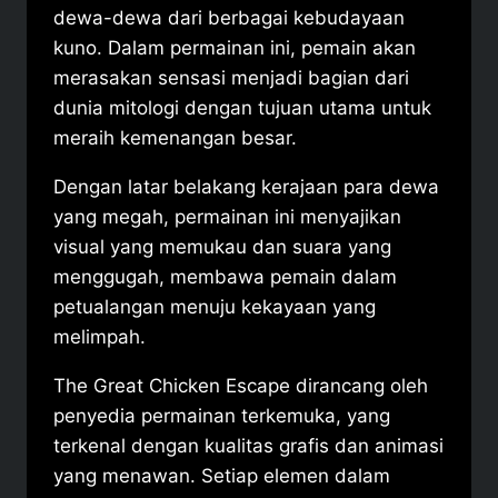
dewa-dewa dari berbagai kebudayaan
kuno. Dalam permainan ini, pemain akan
merasakan sensasi menjadi bagian dari
dunia mitologi dengan tujuan utama untuk
meraih kemenangan besar.
Dengan latar belakang kerajaan para dewa
yang megah, permainan ini menyajikan
visual yang memukau dan suara yang
menggugah, membawa pemain dalam
petualangan menuju kekayaan yang
melimpah.
The Great Chicken Escape dirancang oleh
penyedia permainan terkemuka, yang
terkenal dengan kualitas grafis dan animasi
yang menawan. Setiap elemen dalam