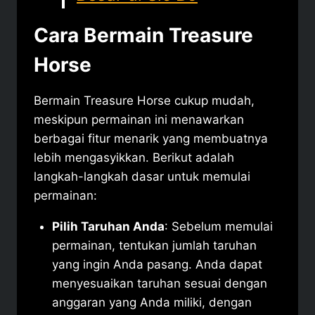
Cara Bermain Treasure
Horse
Bermain Treasure Horse cukup mudah,
meskipun permainan ini menawarkan
berbagai fitur menarik yang membuatnya
lebih mengasyikkan. Berikut adalah
langkah-langkah dasar untuk memulai
permainan:
Pilih Taruhan Anda
: Sebelum memulai
permainan, tentukan jumlah taruhan
yang ingin Anda pasang. Anda dapat
menyesuaikan taruhan sesuai dengan
anggaran yang Anda miliki, dengan