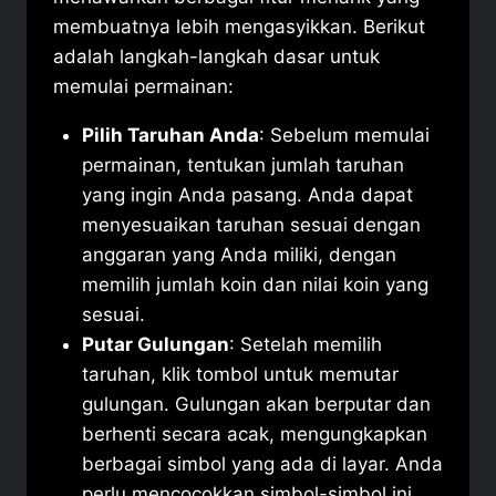
membuatnya lebih mengasyikkan. Berikut
adalah langkah-langkah dasar untuk
memulai permainan:
Pilih Taruhan Anda
: Sebelum memulai
permainan, tentukan jumlah taruhan
yang ingin Anda pasang. Anda dapat
menyesuaikan taruhan sesuai dengan
anggaran yang Anda miliki, dengan
memilih jumlah koin dan nilai koin yang
sesuai.
Putar Gulungan
: Setelah memilih
taruhan, klik tombol untuk memutar
gulungan. Gulungan akan berputar dan
berhenti secara acak, mengungkapkan
berbagai simbol yang ada di layar. Anda
perlu mencocokkan simbol-simbol ini