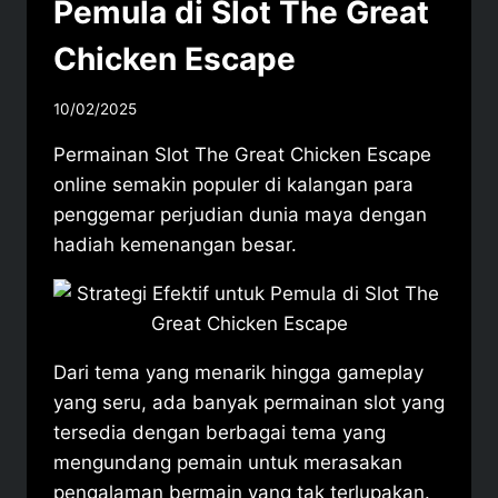
Pemula di Slot The Great
Chicken Escape
10/02/2025
Permainan Slot The Great Chicken Escape
online semakin populer di kalangan para
penggemar perjudian dunia maya dengan
hadiah kemenangan besar.
Dari tema yang menarik hingga gameplay
yang seru, ada banyak permainan slot yang
tersedia dengan berbagai tema yang
mengundang pemain untuk merasakan
pengalaman bermain yang tak terlupakan.