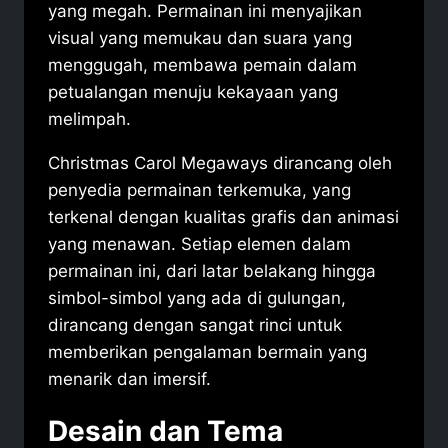
yang megah. Permainan ini menyajikan
visual yang memukau dan suara yang
menggugah, membawa pemain dalam
petualangan menuju kekayaan yang
melimpah.
Christmas Carol Megaways dirancang oleh
penyedia permainan terkemuka, yang
terkenal dengan kualitas grafis dan animasi
yang menawan. Setiap elemen dalam
permainan ini, dari latar belakang hingga
simbol-simbol yang ada di gulungan,
dirancang dengan sangat rinci untuk
memberikan pengalaman bermain yang
menarik dan imersif.
Desain dan Tema