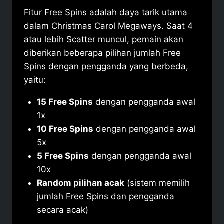
Fitur Free Spins adalah daya tarik utama
dalam Christmas Carol Megaways. Saat 4
atau lebih Scatter muncul, pemain akan
diberikan beberapa pilihan jumlah Free
Spins dengan pengganda yang berbeda,
yaitu:
15 Free Spins
dengan pengganda awal
1x
10 Free Spins
dengan pengganda awal
5x
5 Free Spins
dengan pengganda awal
10x
Random pilihan acak
(sistem memilih
jumlah Free Spins dan pengganda
secara acak)