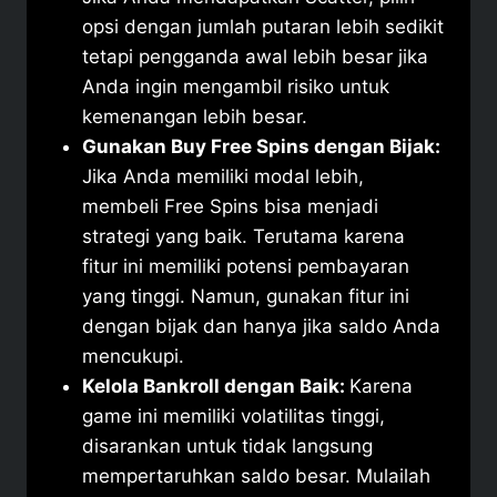
opsi dengan jumlah putaran lebih sedikit
tetapi pengganda awal lebih besar jika
Anda ingin mengambil risiko untuk
kemenangan lebih besar.
Gunakan Buy Free Spins dengan Bijak:
Jika Anda memiliki modal lebih,
membeli Free Spins bisa menjadi
strategi yang baik. Terutama karena
fitur ini memiliki potensi pembayaran
yang tinggi. Namun, gunakan fitur ini
dengan bijak dan hanya jika saldo Anda
mencukupi.
Kelola Bankroll dengan Baik:
Karena
game ini memiliki volatilitas tinggi,
disarankan untuk tidak langsung
mempertaruhkan saldo besar. Mulailah