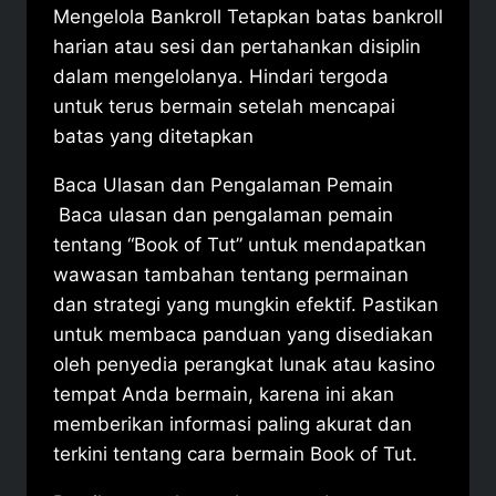
Mengelola Bankroll Tetapkan batas bankroll
harian atau sesi dan pertahankan disiplin
dalam mengelolanya. Hindari tergoda
untuk terus bermain setelah mencapai
batas yang ditetapkan
Baca Ulasan dan Pengalaman Pemain
Baca ulasan dan pengalaman pemain
tentang “Book of Tut” untuk mendapatkan
wawasan tambahan tentang permainan
dan strategi yang mungkin efektif.
Pastikan
untuk membaca panduan yang disediakan
oleh penyedia perangkat lunak atau kasino
tempat Anda bermain,
karena ini akan
memberikan informasi paling akurat dan
terkini tentang cara bermain Book of Tut.