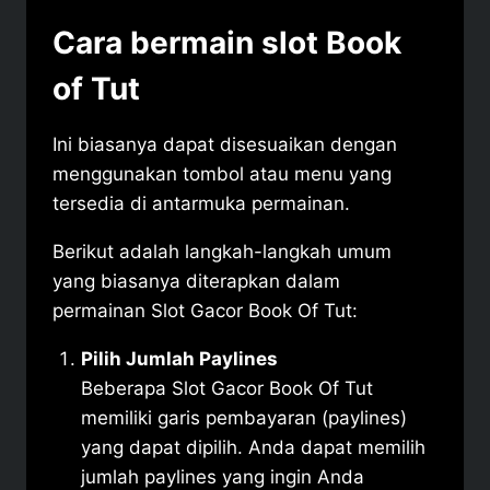
Cara bermain slot Book
of Tut
Ini biasanya dapat disesuaikan dengan
menggunakan tombol atau menu yang
tersedia di antarmuka permainan.
Berikut adalah langkah-langkah umum
yang biasanya diterapkan dalam
permainan Slot Gacor Book Of Tut:
Pilih Jumlah Paylines
Beberapa Slot Gacor Book Of Tut
memiliki garis pembayaran (paylines)
yang dapat dipilih. Anda dapat memilih
jumlah paylines yang ingin Anda