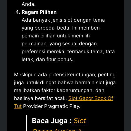
Anda.
Ragam Pilihan
Ada banyak jenis slot dengan tema
yang berbeda-beda. Ini memberi
pemain pilihan untuk memilih
permainan. yang sesuai dengan
preferensi mereka, termasuk tema, tata
letak, dan fitur bonus.
Meskipun ada potensi keuntungan, penting
juga untuk diingat bahwa bermain slot juga
melibatkan faktor keberuntungan, dan
hasilnya bersifat acak.
Slot Gacor Book Of
Tut
Provider Pragmatic Play.
Baca Juga :
Slot