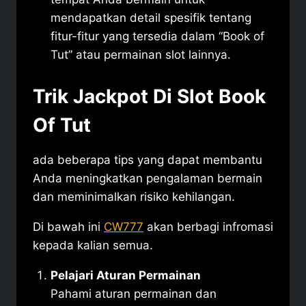
mendapatkan detail spesifik tentang
fitur-fitur yang tersedia dalam “Book of
Tut” atau permainan slot lainnya.
Trik Jackpot Di Slot Book
Of Tut
ada beberapa tips yang dapat membantu
Anda meningkatkan pengalaman bermain
dan meminimalkan risiko kehilangan.
Di bawah ini
CW777
akan berbagi infromasi
kepada kalian semua.
Pelajari Aturan Permainan
Pahami aturan permainan dan