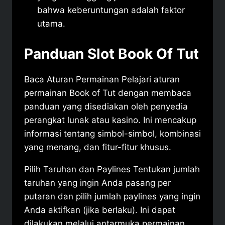
bahwa keberuntungan adalah faktor
utama.
Panduan Slot Book Of Tut
Baca Aturan Permainan Pelajari aturan
permainan Book of Tut dengan membaca
panduan yang disediakan oleh penyedia
perangkat lunak atau kasino. Ini mencakup
informasi tentang simbol-simbol, kombinasi
yang menang, dan fitur-fitur khusus.
Pilih Taruhan dan Paylines Tentukan jumlah
taruhan yang ingin Anda pasang per
putaran dan pilih jumlah paylines yang ingin
Anda aktifkan (jika berlaku). Ini dapat
dilakukan melalui antarmuka permainan