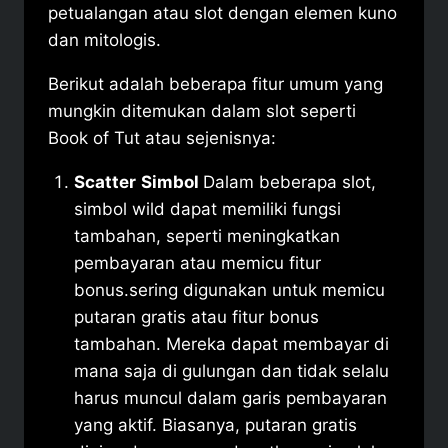
petualangan atau slot dengan elemen kuno
dan mitologis.
Berikut adalah beberapa fitur umum yang
mungkin ditemukan dalam slot seperti
Book of Tut atau sejenisnya:
Scatter
Simbol
Dalam beberapa slot,
simbol wild dapat memiliki fungsi
tambahan, seperti meningkatkan
pembayaran atau memicu fitur
bonus.sering digunakan untuk memicu
putaran gratis atau fitur bonus
tambahan. Mereka dapat membayar di
mana saja di gulungan dan tidak selalu
harus muncul dalam garis pembayaran
yang aktif. Biasanya, putaran gratis