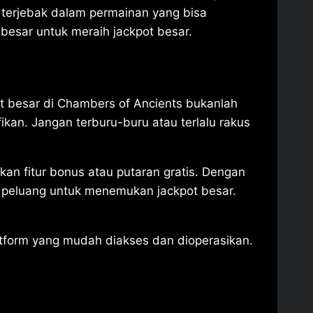
 terjebak dalam permainan yang bisa
esar untuk meraih jackpot besar.
ot besar di Chambers of Ancients bukanlah
ikan. Jangan terburu-buru atau terlalu rakus
kan fitur bonus atau putaran gratis. Dengan
 peluang untuk menemukan jackpot besar.
form yang mudah diakses dan dioperasikan.