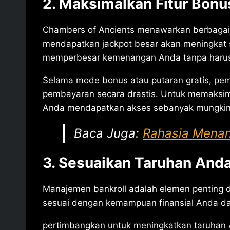
2. Maksimalkan Fitur Bonu
Chambers of Ancients menawarkan berbagai 
mendapatkan jackpot besar akan meningkat s
memperbesar kemenangan Anda tanpa harus
Selama mode bonus atau putaran gratis, pe
pembayaran secara drastis. Untuk memaksimal
Anda mendapatkan akses sebanyak mungkin
Baca Juga:
Rahasia Menang
3. Sesuaikan Taruhan Anda
Manajemen bankroll adalah elemen penting da
sesuai dengan kemampuan finansial Anda dan
pertimbangkan untuk meningkatkan taruhan An