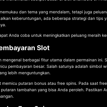
g memukau dan tema yang mendalam, tetapi juga peluan
alkan keberuntungan, ada beberapa strategi dan tip
ya.
pat Anda coba untuk meningkatkan peluang meraih ke
Pembayaran Slot
 mengenal berbagai fitur utama dalam permainan ini. S
micu pembayaran besar. Salah satunya adalah simbol wi
ang lebih menguntungkan.
at memicu putaran bonus atau free spins. Pada saat fre
 putaran tambahan yang bisa Anda peroleh. Pastikan An
nangan.