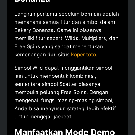
Langkah pertama sebelum bermain adalah
memahami semua fitur dan simbol dalam
Bakery Bonanza. Game ini biasanya
memiliki fitur seperti Wilds, Multipliers, dan
Free Spins yang sangat menentukan
kemenangan dari situs
koper toto
.
Simbol Wild dapat menggantikan simbol
lain untuk membentuk kombinasi,
sementara simbol Scatter biasanya
membuka peluang Free Spins. Dengan
mengenali fungsi masing-masing simbol,
Anda bisa menyusun strategi lebih efektif
untuk mengejar jackpot.
Manfaatkan Mode Demo