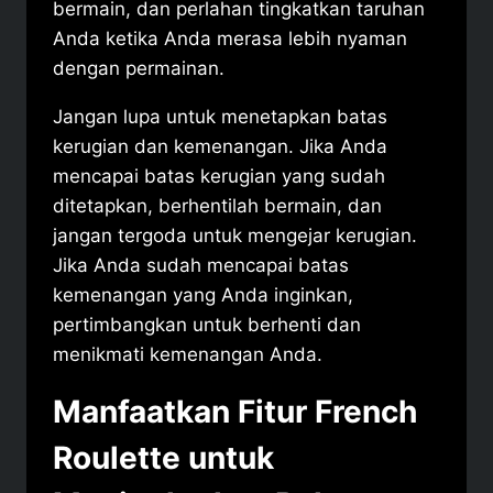
bermain, dan perlahan tingkatkan taruhan
Anda ketika Anda merasa lebih nyaman
dengan permainan.
Jangan lupa untuk menetapkan batas
kerugian dan kemenangan. Jika Anda
mencapai batas kerugian yang sudah
ditetapkan, berhentilah bermain, dan
jangan tergoda untuk mengejar kerugian.
Jika Anda sudah mencapai batas
kemenangan yang Anda inginkan,
pertimbangkan untuk berhenti dan
menikmati kemenangan Anda.
Manfaatkan Fitur French
Roulette untuk