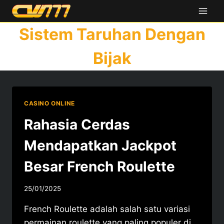
Skip
to
Sistem Taruhan Dengan
content
Bijak
CASINO ONLINE
Rahasia Cerdas
Mendapatkan Jackpot
Besar French Roulette
25/01/2025
French Roulette adalah salah satu variasi
permainan roulette yang paling populer di