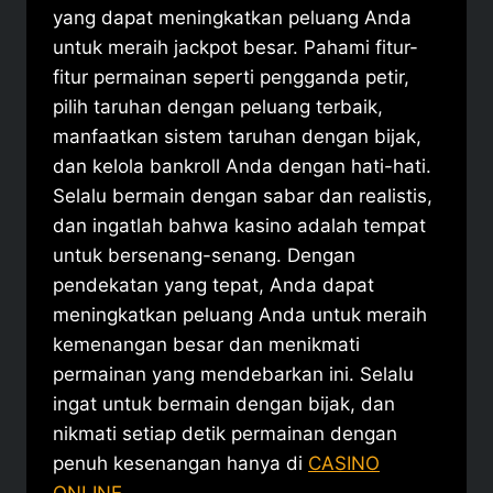
yang dapat meningkatkan peluang Anda
untuk meraih jackpot besar. Pahami fitur-
fitur permainan seperti pengganda petir,
pilih taruhan dengan peluang terbaik,
manfaatkan sistem taruhan dengan bijak,
dan kelola bankroll Anda dengan hati-hati.
Selalu bermain dengan sabar dan realistis,
dan ingatlah bahwa kasino adalah tempat
untuk bersenang-senang. Dengan
pendekatan yang tepat, Anda dapat
meningkatkan peluang Anda untuk meraih
kemenangan besar dan menikmati
permainan yang mendebarkan ini. Selalu
ingat untuk bermain dengan bijak, dan
nikmati setiap detik permainan dengan
penuh kesenangan hanya di
CASINO