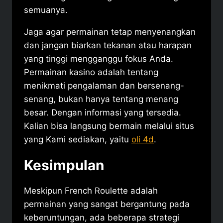
semuanya.
Jaga agar permainan tetap menyenangkan
dan jangan biarkan tekanan atau harapan
yang tinggi mengganggu fokus Anda.
Permainan kasino adalah tentang
menikmati pengalaman dan bersenang-
senang, bukan hanya tentang menang
besar. Dengan informasi yang tersedia.
Kalian bisa langsung bermain melalui situs
yang Kami sediakan, yaitu
oli 4d
.
Kesimpulan
Meskipun French Roulette adalah
permainan yang sangat bergantung pada
keberuntungan, ada beberapa strategi