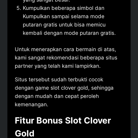
Kumpulkan beberapa simbol dan
Kumpulkan sampai selama mode
putaran gratis untuk bisa memicu
kembali dengan mode putaran gratis.
Untuk menerapkan cara bermain di atas,
kami sangat rekomendasi beberapa situs
partner yang telah kami lampirkan.
Situs tersebut sudah terbukti cocok
dengan game slot clover gold, sehingga
dengan mudah dan cepat peroleh
kemenangan.
Fitur Bonus Slot Clover
Gold