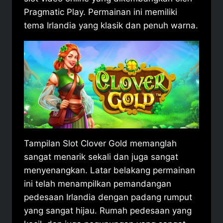
Pragmatic Play. Permainan ini memiliki
tema Irlandia yang klasik dan penuh warna.
Tampilan Slot Clover Gold memanglah
sangat menarik sekali dan juga sangat
menyenangkan. Latar belakang permainan
ini telah menampilkan pemandangan
pedesaan Irlandia dengan padang rumput
yang sangat hijau. Rumah pedesaan yang