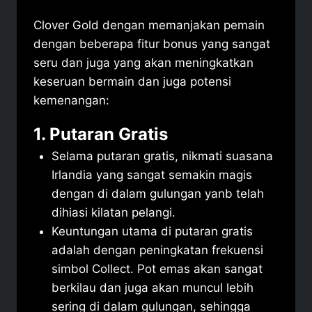
Clover Gold dengan memanjakan pemain
dengan beberapa fitur bonus yang sangat
seru dan juga yang akan meningkatkan
keseruan bermain dan juga potensi
kemenangan:
1. Putaran Gratis
Selama putaran gratis, nikmati suasana
Irlandia yang sangat semakin magis
dengan di dalam gulungan yanb telah
dihiasi kilatan pelangi.
Keuntungan utama di putaran gratis
adalah dengan peningkatan frekuensi
simbol Collect. Pot emas akan sangat
berkilau dan juga akan muncul lebih
sering di dalam gulungan, sehingga