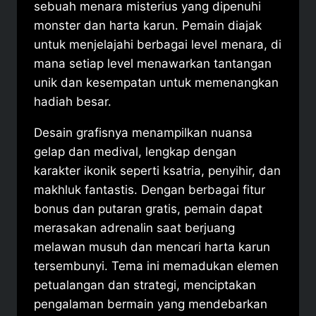
sebuah menara misterius yang dipenuhi
monster dan harta karun. Pemain diajak
untuk menjelajahi berbagai level menara, di
mana setiap level menawarkan tantangan
unik dan kesempatan untuk memenangkan
hadiah besar.
Desain grafisnya menampilkan nuansa
gelap dan medival, lengkap dengan
karakter ikonik seperti ksatria, penyihir, dan
makhluk fantastis. Dengan berbagai fitur
bonus dan putaran gratis, pemain dapat
merasakan adrenalin saat berjuang
melawan musuh dan mencari harta karun
tersembunyi. Tema ini memadukan elemen
petualangan dan strategi, menciptakan
pengalaman bermain yang mendebarkan