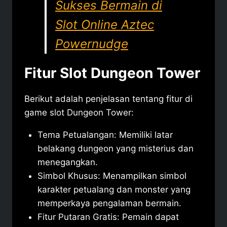
Sukses Bermain di
Slot Online Aztec
Powernudge
Fitur Slot Dungeon Tower
Berikut adalah penjelasan tentang fitur di
game slot Dungeon Tower:
Tema Petualangan: Memiliki latar
belakang dungeon yang misterius dan
menegangkan.
Simbol Khusus: Menampilkan simbol
karakter petualang dan monster yang
memperkaya pengalaman bermain.
Fitur Putaran Gratis: Pemain dapat