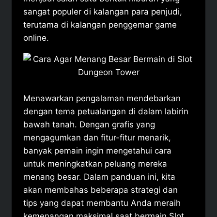
sangat populer di kalangan para penjudi,
terutama di kalangan penggemar game
online.
Menawarkan pengalaman mendebarkan
dengan tema petualangan di dalam labirin
bawah tanah. Dengan grafis yang
mengagumkan dan fitur-fitur menarik,
banyak pemain ingin mengetahui cara
untuk meningkatkan peluang mereka
menang besar. Dalam panduan ini, kita
akan membahas beberapa strategi dan
tips yang dapat membantu Anda meraih
kemenangan maksimal saat bermain Slot