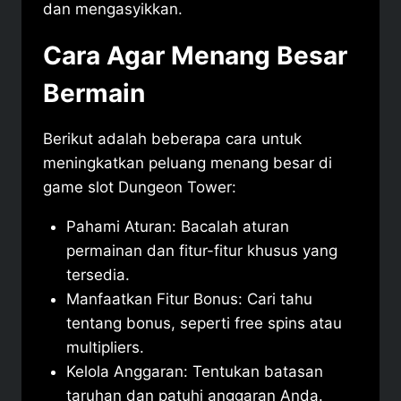
dan mengasyikkan.
Cara Agar Menang Besar
Bermain
Berikut adalah beberapa cara untuk
meningkatkan peluang menang besar di
game slot Dungeon Tower:
Pahami Aturan: Bacalah aturan
permainan dan fitur-fitur khusus yang
tersedia.
Manfaatkan Fitur Bonus: Cari tahu
tentang bonus, seperti free spins atau
multipliers.
Kelola Anggaran: Tentukan batasan
taruhan dan patuhi anggaran Anda.