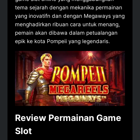
tema sejarah dengan mekanika permainan
yang inovatifn dan dengan Megaways yang
menghadirkan ribuan cara untuk menang,
pemain akan dibawa dalam petualangan
epik ke kota Pompeii yang legendaris.
Review Permainan Game
Slot