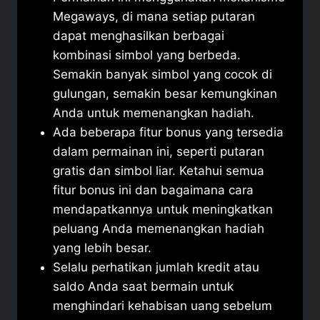
Megaways, di mana setiap putaran
dapat menghasilkan berbagai
kombinasi simbol yang berbeda.
Semakin banyak simbol yang cocok di
gulungan, semakin besar kemungkinan
Anda untuk memenangkan hadiah.
Ada beberapa fitur bonus yang tersedia
dalam permainan ini, seperti putaran
gratis dan simbol liar. Ketahui semua
fitur bonus ini dan bagaimana cara
mendapatkannya untuk meningkatkan
peluang Anda memenangkan hadiah
yang lebih besar.
Selalu perhatikan jumlah kredit atau
saldo Anda saat bermain untuk
menghindari kehabisan uang sebelum