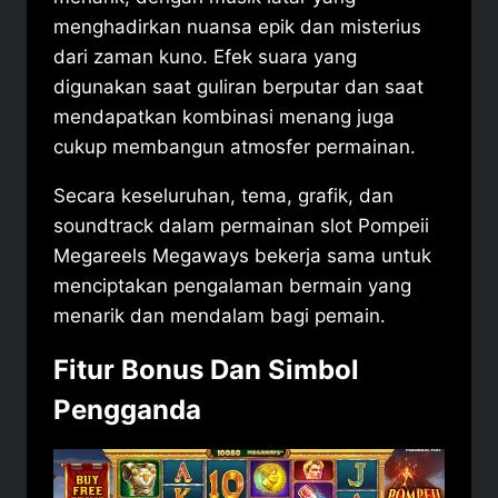
menghadirkan nuansa epik dan misterius
dari zaman kuno. Efek suara yang
digunakan saat guliran berputar dan saat
mendapatkan kombinasi menang juga
cukup membangun atmosfer permainan.
Secara keseluruhan, tema, grafik, dan
soundtrack dalam permainan slot Pompeii
Megareels Megaways bekerja sama untuk
menciptakan pengalaman bermain yang
menarik dan mendalam bagi pemain.
Fitur Bonus Dan Simbol
Pengganda