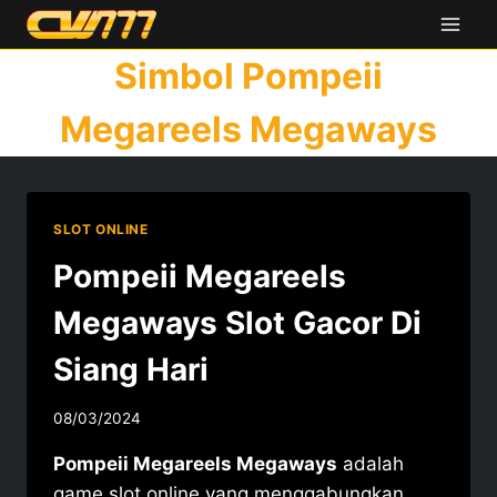
Skip
to
Simbol Pompeii
content
Megareels Megaways
SLOT ONLINE
Pompeii Megareels
Megaways Slot Gacor Di
Siang Hari
08/03/2024
Pompeii Megareels Megaways
adalah
game slot online yang menggabungkan