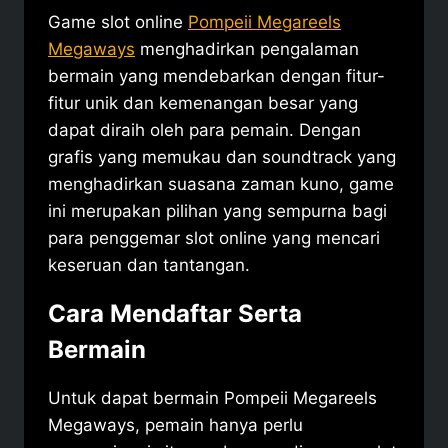
Game slot online
Pompeii Megareels
Megaways
menghadirkan pengalaman
bermain yang mendebarkan dengan fitur-
fitur unik dan kemenangan besar yang
dapat diraih oleh para pemain. Dengan
grafis yang memukau dan soundtrack yang
menghadirkan suasana zaman kuno, game
ini merupakan pilihan yang sempurna bagi
para penggemar slot online yang mencari
keseruan dan tantangan.
Cara Mendaftar Serta
Bermain
Untuk dapat bermain Pompeii Megareels
Megaways, pemain hanya perlu