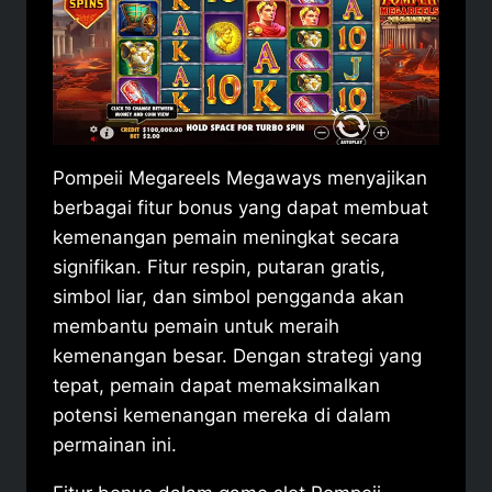
Pompeii Megareels Megaways menyajikan
berbagai fitur bonus yang dapat membuat
kemenangan pemain meningkat secara
signifikan. Fitur respin, putaran gratis,
simbol liar, dan simbol pengganda akan
membantu pemain untuk meraih
kemenangan besar. Dengan strategi yang
tepat, pemain dapat memaksimalkan
potensi kemenangan mereka di dalam
permainan ini.