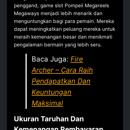
penggand, game slot Pompeii Megareels
Megaways menjadi lebih menarik dan
menguntungkan bagi para pemain. Mereka
dapat meningkatkan peluang mereka untuk
meraih kemenangan besar dan menikmati
pengalaman bermain yang lebih seru.
Baca Juga:
Fire
Archer – Cara Raih
Pendapatkan Dan
Keuntungan
Maksimal
Ukuran Taruhan Dan
Kemenangan Pembayaran