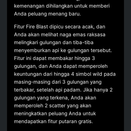
kemenangan dihilangkan untuk memberi
Anda peluang menang baru.
Fitur Fire Blast dipicu secara acak, dan
Anda akan melihat naga emas raksasa
melingkari gulungan dan tiba-tiba
menyemburkan api ke gulungan tersebut.
Fitur ini dapat membakar hingga 3
gulungan, dan Anda dapat memperoleh
keuntungan dari hingga 4 simbol wild pada
masing-masing dari 3 gulungan yang
terbakar, setelah api padam. Jika hanya 2
gulungan yang terkena, Anda akan
memperoleh 2 scatter yang akan
meningkatkan peluang Anda untuk
mendapatkan fitur putaran gratis.