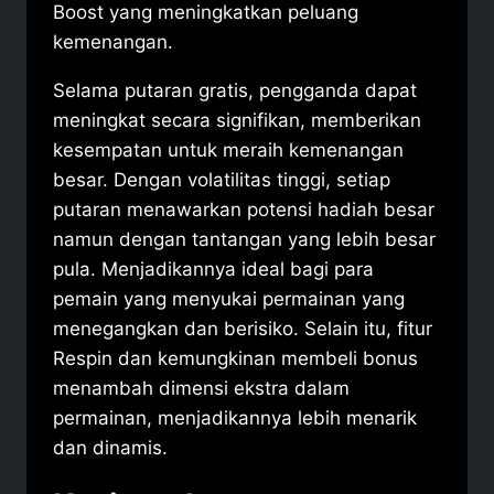
Boost yang meningkatkan peluang
kemenangan.
Selama putaran gratis, pengganda dapat
meningkat secara signifikan, memberikan
kesempatan untuk meraih kemenangan
besar. Dengan volatilitas tinggi, setiap
putaran menawarkan potensi hadiah besar
namun dengan tantangan yang lebih besar
pula. Menjadikannya ideal bagi para
pemain yang menyukai permainan yang
menegangkan dan berisiko. Selain itu, fitur
Respin dan kemungkinan membeli bonus
menambah dimensi ekstra dalam
permainan, menjadikannya lebih menarik
dan dinamis.