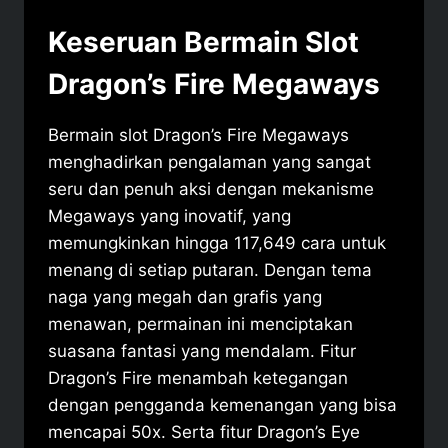
Keseruan Bermain Slot
Dragon’s Fire Megaways
Bermain slot Dragon’s Fire Megaways
menghadirkan pengalaman yang sangat
seru dan penuh aksi dengan mekanisme
Megaways yang inovatif, yang
memungkinkan hingga 117,649 cara untuk
menang di setiap putaran. Dengan tema
naga yang megah dan grafis yang
menawan, permainan ini menciptakan
suasana fantasi yang mendalam. Fitur
Dragon’s Fire menambah ketegangan
dengan pengganda kemenangan yang bisa
mencapai 50x. Serta fitur Dragon’s Eye