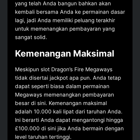
yang telah Anda bangun bahkan akan
kembali bersama Anda ke permainan dasar
lagi, jadi Anda memiliki peluang terakhir
untuk memenangkan pembayaran yang
sangat solid.
Kemenangan Maksimal
Meskipun slot Dragon’s Fire Megaways
tidak disertai jackpot apa pun. Anda tetap
dapat seperti biasa dalam permainan
Megaways memenangkan pembayaran
besar di sini. Kemenangan maksimal
adalah 10.000 kali lipat dari taruhan Anda.
Ini berarti Anda dapat mengantongi hingga
£100.000 di sini jika Anda bermain dengan
level taruhan tertinggi.