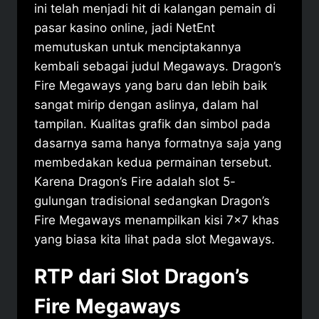
ini telah menjadi hit di kalangan pemain di
pasar kasino online, jadi NetEnt
memutuskan untuk menciptakannya
kembali sebagai judul Megaways. Dragon’s
Fire Megaways yang baru dan lebih baik
sangat mirip dengan aslinya, dalam hal
tampilan. Kualitas grafik dan simbol pada
dasarnya sama hanya formatnya saja yang
membedakan kedua permainan tersebut.
Karena Dragon’s Fire adalah slot 5-
gulungan tradisional sedangkan Dragon’s
Fire Megaways menampilkan kisi 7×7 khas
yang biasa kita lihat pada slot Megaways.
RTP dari Slot Dragon’s
Fire Megaways