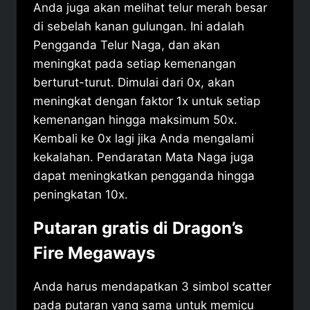
Anda juga akan melihat telur merah besar
di sebelah kanan gulungan. Ini adalah
Pengganda Telur Naga, dan akan
meningkat pada setiap kemenangan
berturut-turut. Dimulai dari 0x, akan
meningkat dengan faktor 1x untuk setiap
kemenangan hingga maksimum 50x.
Kembali ke 0x lagi jika Anda mengalami
kekalahan. Pendaratan Mata Naga juga
dapat meningkatkan pengganda hingga
peningkatan 10x.
Putaran gratis di Dragon’s
Fire Megaways
Anda harus mendapatkan 3 simbol scatter
pada putaran yang sama untuk memicu