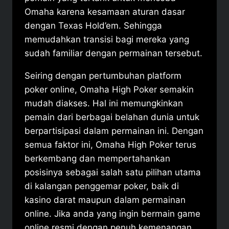
Omaha karena kesamaan aturan dasar
dengan Texas Hold’em. Sehingga
memudahkan transisi bagi mereka yang
sudah familiar dengan permainan tersebut.
Seiring dengan pertumbuhan platform
poker online, Omaha High Poker semakin
mudah diakses. Hal ini memungkinkan
pemain dari berbagai belahan dunia untuk
berpartisipasi dalam permainan ini. Dengan
semua faktor ini, Omaha High Poker terus
berkembang dan mempertahankan
posisinya sebagai salah satu pilihan utama
di kalangan penggemar poker, baik di
kasino darat maupun dalam permainan
online. Jika anda yang ingin bermain game
online resmi dengan penuh kemenangan.