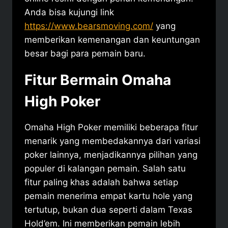
Anda bisa kujungi link
https://www.bearsmoving.com/
yang
memberikan kemenangan dan keuntungan
besar bagi para pemain baru.
Fitur Bermain Omaha
High Poker
Omaha High Poker memiliki beberapa fitur
menarik yang membedakannya dari variasi
poker lainnya, menjadikannya pilihan yang
populer di kalangan pemain. Salah satu
fitur paling khas adalah bahwa setiap
pemain menerima empat kartu hole yang
tertutup, bukan dua seperti dalam Texas
Hold’em. Ini memberikan pemain lebih