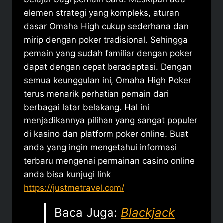
elemen strategi yang kompleks, aturan
dasar Omaha High cukup sederhana dan
mirip dengan poker tradisional. Sehingga
pemain yang sudah familiar dengan poker
dapat dengan cepat beradaptasi. Dengan
semua keunggulan ini, Omaha High Poker
terus menarik perhatian pemain dari
berbagai latar belakang. Hal ini
menjadikannya pilihan yang sangat populer
di kasino dan platform poker online. Buat
anda yang ingin mengetahui informasi
terbaru mengenai permainan casino online
anda bisa kunjugi link
https://justmetravel.com/
Baca Juga:
Blackjack