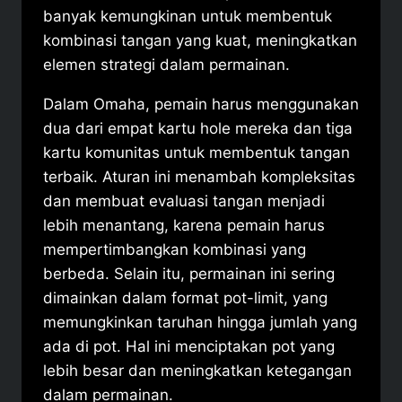
banyak kemungkinan untuk membentuk
kombinasi tangan yang kuat, meningkatkan
elemen strategi dalam permainan.
Dalam Omaha, pemain harus menggunakan
dua dari empat kartu hole mereka dan tiga
kartu komunitas untuk membentuk tangan
terbaik. Aturan ini menambah kompleksitas
dan membuat evaluasi tangan menjadi
lebih menantang, karena pemain harus
mempertimbangkan kombinasi yang
berbeda. Selain itu, permainan ini sering
dimainkan dalam format pot-limit, yang
memungkinkan taruhan hingga jumlah yang
ada di pot. Hal ini menciptakan pot yang
lebih besar dan meningkatkan ketegangan
dalam permainan.