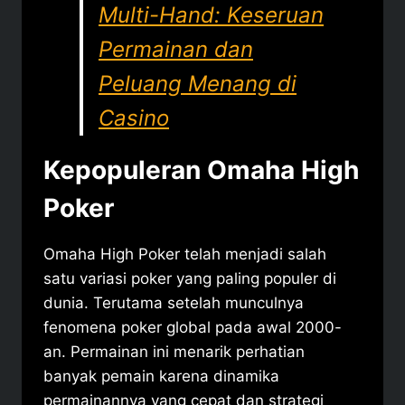
Multi-Hand: Keseruan
Permainan dan
Peluang Menang di
Casino
Kepopuleran Omaha High
Poker
Omaha High Poker telah menjadi salah
satu variasi poker yang paling populer di
dunia. Terutama setelah munculnya
fenomena poker global pada awal 2000-
an. Permainan ini menarik perhatian
banyak pemain karena dinamika
permainannya yang cepat dan strategi