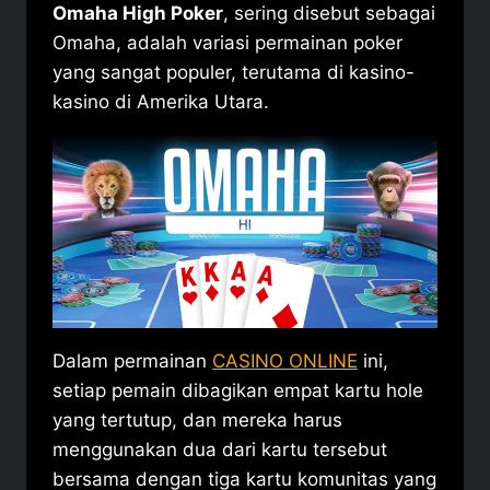
Omaha High Poker
, sering disebut sebagai
Omaha, adalah variasi permainan poker
yang sangat populer, terutama di kasino-
kasino di Amerika Utara.
Dalam permainan
CASINO ONLINE
ini,
setiap pemain dibagikan empat kartu hole
yang tertutup, dan mereka harus
menggunakan dua dari kartu tersebut
bersama dengan tiga kartu komunitas yang