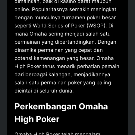
dimainkan, baik di kasino darat maupun
online. Popularitasnya semakin meningkat
dengan munculnya turnamen poker besar,
seperti World Series of Poker (WSOP). Di
mana Omaha sering menjadi salah satu
permainan yang dipertandingkan. Dengan
dinamika permainan yang cepat dan
potensi kemenangan yang besar, Omaha
High Poker terus menarik perhatian pemain
dari berbagai kalangan, menjadikannya
salah satu permainan poker yang paling
dicintai di seluruh dunia.
Perkembangan Omaha
High Poker
Omaha High Poker telah mengalami