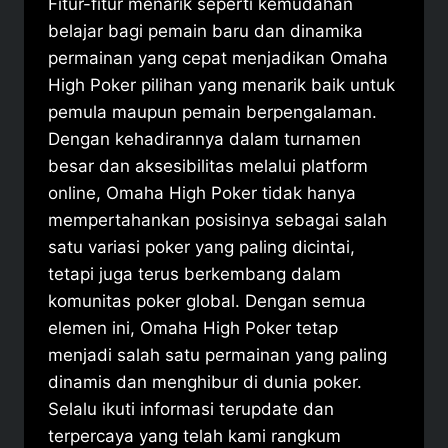
Fitur-fitur menarik seperti kemudahan
belajar bagi pemain baru dan dinamika
permainan yang cepat menjadikan Omaha
High Poker pilihan yang menarik baik untuk
pemula maupun pemain berpengalaman.
Dengan kehadirannya dalam turnamen
besar dan aksesibilitas melalui platform
online, Omaha High Poker tidak hanya
mempertahankan posisinya sebagai salah
satu variasi poker yang paling dicintai,
tetapi juga terus berkembang dalam
komunitas poker global. Dengan semua
elemen ini, Omaha High Poker tetap
menjadi salah satu permainan yang paling
dinamis dan menghibur di dunia poker.
Selalu ikuti informasi terupdate dan
terpercaya yang telah kami rangkum