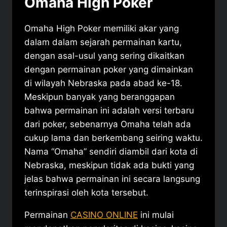
Omaha High Poker
Omaha High Poker memiliki akar yang
dalam dalam sejarah permainan kartu,
dengan asal-usul yang sering dikaitkan
dengan permainan poker yang dimainkan
di wilayah Nebraska pada abad ke-18.
Meskipun banyak yang beranggapan
bahwa permainan ini adalah versi terbaru
dari poker, sebenarnya Omaha telah ada
cukup lama dan berkembang seiring waktu.
Nama “Omaha” sendiri diambil dari kota di
Nebraska, meskipun tidak ada bukti yang
jelas bahwa permainan ini secara langsung
terinspirasi oleh kota tersebut.
Permainan
CASINO ONLINE
ini mulai