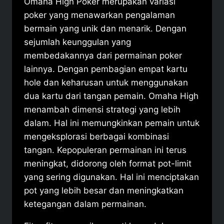
Omaha High Poker merupakan variasi
poker yang menawarkan pengalaman
bermain yang unik dan menarik. Dengan
sejumlah keunggulan yang
membedakannya dari permainan poker
lainnya. Dengan pembagian empat kartu
hole dan keharusan untuk menggunakan
dua kartu dari tangan pemain. Omaha High
menambah dimensi strategi yang lebih
dalam. Hal ini memungkinkan pemain untuk
mengeksplorasi berbagai kombinasi
tangan. Kepopuleran permainan ini terus
meningkat, didorong oleh format pot-limit
yang sering digunakan. Hal ini menciptakan
pot yang lebih besar dan meningkatkan
ketegangan dalam permainan.