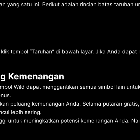
 yang satu ini. Berikut adalah rincian batas taruhan 
ik tombol “Taruhan” di bawah layar. Jika Anda dapat 
ng Kemenangan
 Simbol Wild dapat menggantikan semua simbol lain un
onus.
atkan peluang kemenangan Anda. Selama putaran grat
ul lebih sering.
nggi untuk meningkatkan potensi kemenangan Anda. Nam