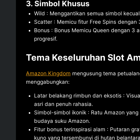
3. Simbol Khusus
Wild : Menggantikan semua simbol kecu
Scatter : Memicu fitur Free Spins dengan
Bonus : Bonus Memicu Queen dengan 3 at
progresif.
Tema Keseluruhan Slot A
Amazon Kingdom
mengusung tema petualang
menggabungkan:
Latar belakang rimbun dan eksotis : Visu
asri dan penuh rahasia.
Simbol-simbol ikonik : Ratu Amazon yan
budaya suku Amazon.
Fitur bonus terinspirasi alam : Putaran g
kuno yang tersembunyi di hutan belantara