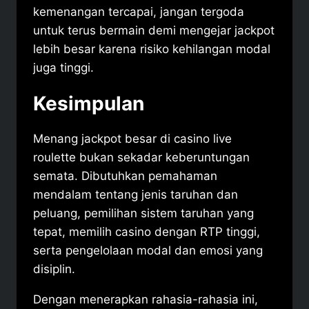
kemenangan tercapai, jangan tergoda
untuk terus bermain demi mengejar jackpot
lebih besar karena risiko kehilangan modal
juga tinggi.
Kesimpulan
Menang jackpot besar di casino live
roulette bukan sekadar keberuntungan
semata. Dibutuhkan pemahaman
mendalam tentang jenis taruhan dan
peluang, pemilihan sistem taruhan yang
tepat, memilih casino dengan RTP tinggi,
serta pengelolaan modal dan emosi yang
disiplin.
Dengan menerapkan rahasia-rahasia ini,