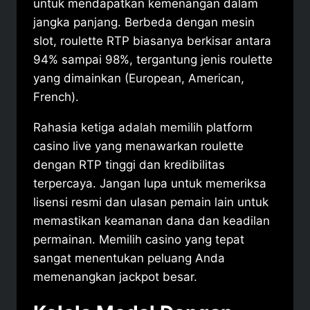
untuk mendapatkan kemenangan dalam
jangka panjang. Berbeda dengan mesin
slot, roulette RTP biasanya berkisar antara
94% sampai 98%, tergantung jenis roulette
yang dimainkan (European, American,
French).
Rahasia ketiga adalah memilih platform
casino live yang menawarkan roulette
dengan RTP tinggi dan kredibilitas
terpercaya. Jangan lupa untuk memeriksa
lisensi resmi dan ulasan pemain lain untuk
memastikan keamanan dana dan keadilan
permainan. Memilih casino yang tepat
sangat menentukan peluang Anda
memenangkan jackpot besar.