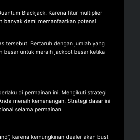
antum Blackjack. Karena fitur multiplier
ih banyak demi memanfaatkan potensi
 tersebut. Bertaruh dengan jumlah yang
 besar untuk meraih jackpot besar ketika
rlaku di permainan ini. Mengikuti strategi
 Anda meraih kemenangan. Strategi dasar ini
sional selama permainan.
tand”, karena kemungkinan dealer akan bust