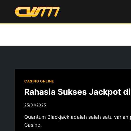
Skip
to
content
CASINO ONLINE
Rahasia Sukses Jackpot d
25/01/2025
Quantum Blackjack adalah salah satu varian 
Casino.