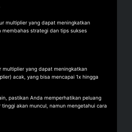
r multiplier yang dapat meningkatkan
n membahas strategi dan tips sukses
r multiplier yang dapat meningkatkan
lier) acak, yang bisa mencapai 1x hingga
rmain, pastikan Anda memperhatikan peluang
r tinggi akan muncul, namun mengetahui cara