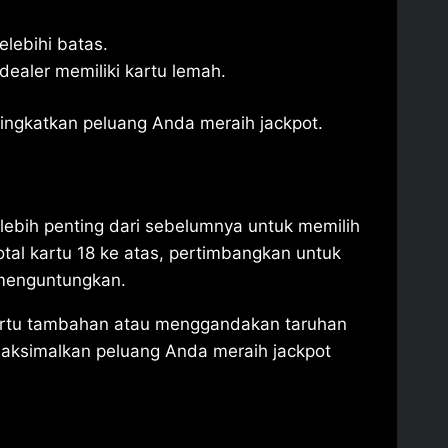
elebihi batas.
ealer memiliki kartu lemah.
ngkatkan peluang Anda meraih jackpot.
ebih penting dari sebelumnya untuk memilih
otal kartu 18 ke atas, pertimbangkan untuk
 menguntungkan.
 kartu tambahan atau menggandakan taruhan
aksimalkan peluang Anda meraih jackpot