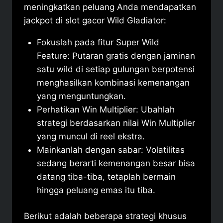
meningkatkan peluang Anda mendapatkan
jackpot di slot gacor Wild Gladiator:
Fokuslah pada fitur Super Wild
Feature: Putaran gratis dengan jaminan
satu wild di setiap gulungan berpotensi
menghasilkan kombinasi kemenangan
yang menguntungkan.
Perhatikan Win Multiplier: Ubahlah
strategi berdasarkan nilai Win Multiplier
yang muncul di reel ekstra.
Mainkanlah dengan sabar: Volatilitas
sedang berarti kemenangan besar bisa
datang tiba-tiba, tetaplah bermain
hingga peluang emas itu tiba.
Berikut adalah beberapa strategi khusus