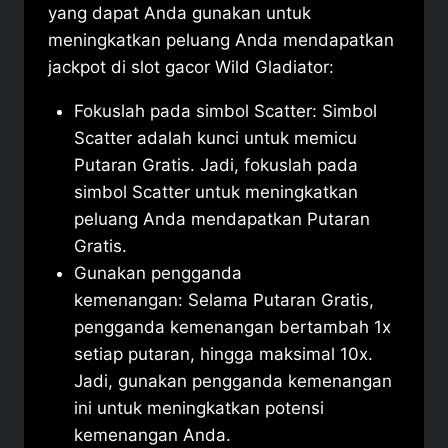
yang dapat Anda gunakan untuk
meningkatkan peluang Anda mendapatkan
jackpot di slot gacor Wild Gladiator:
Fokuslah pada simbol Scatter: Simbol
Scatter adalah kunci untuk memicu
Putaran Gratis. Jadi, fokuslah pada
simbol Scatter untuk meningkatkan
peluang Anda mendapatkan Putaran
Gratis.
Gunakan pengganda
kemenangan: Selama Putaran Gratis,
pengganda kemenangan bertambah 1x
setiap putaran, hingga maksimal 10x.
Jadi, gunakan pengganda kemenangan
ini untuk meningkatkan potensi
kemenangan Anda.