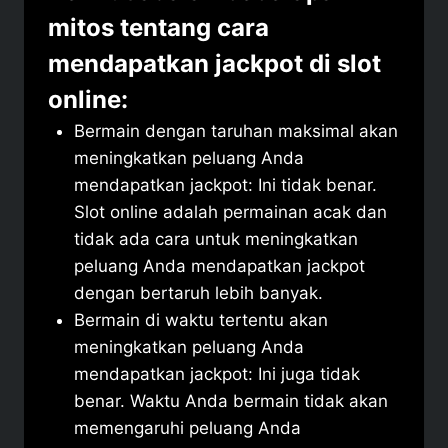
mitos tentang cara
mendapatkan jackpot di slot
online:
Bermain dengan taruhan maksimal akan
meningkatkan peluang Anda
mendapatkan jackpot: Ini tidak benar.
Slot online adalah permainan acak dan
tidak ada cara untuk meningkatkan
peluang Anda mendapatkan jackpot
dengan bertaruh lebih banyak.
Bermain di waktu tertentu akan
meningkatkan peluang Anda
mendapatkan jackpot: Ini juga tidak
benar. Waktu Anda bermain tidak akan
memengaruhi peluang Anda