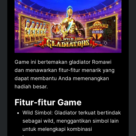
Game ini bertemakan gladiator Romawi
dan menawarkan fitur-fitur menarik yang
dapat membantu Anda memenangkan
hadiah besar.
Fitur-fitur Game
Wild Simbol: Gladiator terkuat bertindak
sebagai wild, menggantikan simbol lain
untuk melengkapi kombinasi