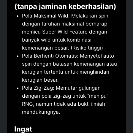
(tanpa jaminan keberhasilan)
Pola Maksimal Wild: Melakukan spin
dengan taruhan maksimal berharap
memicu Super Wild Feature dengan
banyak wild untuk kombinasi
kemenangan besar. (Risiko tinggi)
Pola Berhenti Otomatis: Menyetel auto
spin dengan batasan kemenangan atau
kerugian tertentu untuk menghindari
kerugian besar.
Pola Zig-Zag: Memutar gulungan
dengan pola zig-zag untuk “menipu”
RNG, namun tidak ada bukti ilmiah
mendukungnya.
Ingat