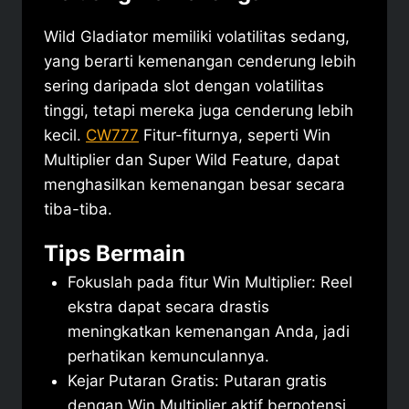
Wild Gladiator memiliki volatilitas sedang,
yang berarti kemenangan cenderung lebih
sering daripada slot dengan volatilitas
tinggi, tetapi mereka juga cenderung lebih
kecil.
CW777
Fitur-fiturnya, seperti Win
Multiplier dan Super Wild Feature, dapat
menghasilkan kemenangan besar secara
tiba-tiba.
Tips Bermain
Fokuslah pada fitur Win Multiplier: Reel
ekstra dapat secara drastis
meningkatkan kemenangan Anda, jadi
perhatikan kemunculannya.
Kejar Putaran Gratis: Putaran gratis
dengan Win Multiplier aktif berpotensi