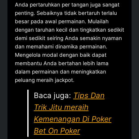
Anda pertaruhkan per tangan juga sangat
penting. Sebaiknya tidak bertaruh terlalu
besar pada awal permainan. Mulailah
dengan taruhan kecil dan tingkatkan sedikit
demi sedikit seiring Anda semakin nyaman
dan memahami dinamika permainan.
Mengelola modal dengan baik dapat
membantu Anda bertahan lebih lama
dalam permainan dan meningkatkan
peluang meraih jackpot.
Baca juga:
Tips Dan
Trik Jitu meraih
Kemenangan Di Poker
Bet On Poker