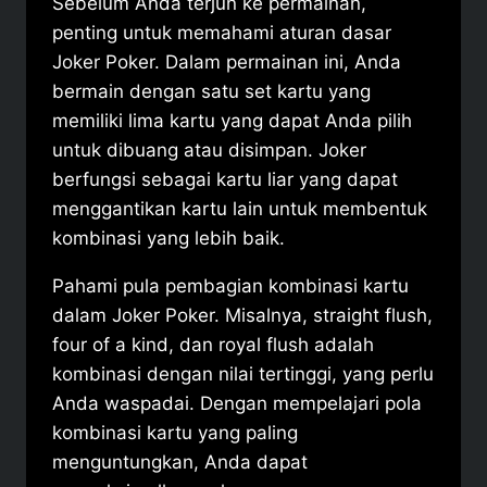
Sebelum Anda terjun ke permainan,
penting untuk memahami aturan dasar
Joker Poker. Dalam permainan ini, Anda
bermain dengan satu set kartu yang
memiliki lima kartu yang dapat Anda pilih
untuk dibuang atau disimpan. Joker
berfungsi sebagai kartu liar yang dapat
menggantikan kartu lain untuk membentuk
kombinasi yang lebih baik.
Pahami pula pembagian kombinasi kartu
dalam Joker Poker. Misalnya, straight flush,
four of a kind, dan royal flush adalah
kombinasi dengan nilai tertinggi, yang perlu
Anda waspadai. Dengan mempelajari pola
kombinasi kartu yang paling
menguntungkan, Anda dapat