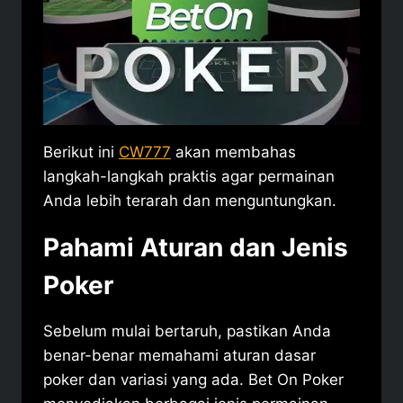
Berikut ini
CW777
akan membahas
langkah-langkah praktis agar permainan
Anda lebih terarah dan menguntungkan.
Pahami Aturan dan Jenis
Poker
Sebelum mulai bertaruh, pastikan Anda
benar-benar memahami aturan dasar
poker dan variasi yang ada. Bet On Poker