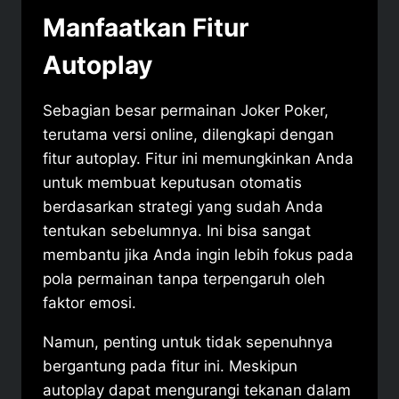
Manfaatkan Fitur
Autoplay
Sebagian besar permainan Joker Poker,
terutama versi online, dilengkapi dengan
fitur autoplay. Fitur ini memungkinkan Anda
untuk membuat keputusan otomatis
berdasarkan strategi yang sudah Anda
tentukan sebelumnya. Ini bisa sangat
membantu jika Anda ingin lebih fokus pada
pola permainan tanpa terpengaruh oleh
faktor emosi.
Namun, penting untuk tidak sepenuhnya
bergantung pada fitur ini. Meskipun
autoplay dapat mengurangi tekanan dalam