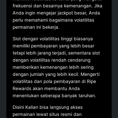
frekuensi dan besarnya kemenangan. Jika
Anda ingin mengejar jackpot besar, Anda
perlu memahami bagaimana volatilitas
permainan ini bekerja.
Slot dengan volatilitas tinggi biasanya
memiliki pembayaran yang lebih besar
tetapi lebih jarang terjadi, sementara slot
dengan volatilitas rendah cenderung
memberikan kemenangan lebih sering
dengan jumlah yang lebih kecil. Mengerti
volatilitas dan pola pembayaran di Ripe
Rewards akan membantu Anda
menentukan seberapa banyak taruhan.
Disini Kalian bisa langsung akses
permainan lewat situs resmi dan