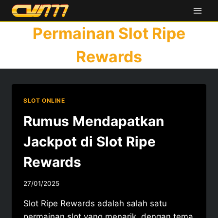
Skip
to
Permainan Slot Ripe
content
Rewards
SLOT ONLINE
Rumus Mendapatkan
Jackpot di Slot Ripe
Rewards
27/01/2025
Slot Ripe Rewards adalah salah satu
permainan slot yang menarik, dengan tema