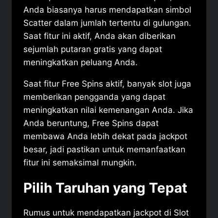
Anda biasanya harus mendapatkan simbol
Scatter dalam jumlah tertentu di gulungan.
Saat fitur ini aktif, Anda akan diberikan
sejumlah putaran gratis yang dapat
meningkatkan peluang Anda.
Saat fitur Free Spins aktif, banyak slot juga
memberikan pengganda yang dapat
meningkatkan nilai kemenangan Anda. Jika
Anda beruntung, Free Spins dapat
membawa Anda lebih dekat pada jackpot
besar, jadi pastikan untuk memanfaatkan
fitur ini semaksimal mungkin.
Pilih Taruhan yang Tepat
Rumus untuk mendapatkan jackpot di Slot