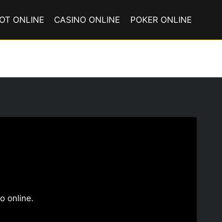
OT ONLINE
CASINO ONLINE
POKER ONLINE
o online.