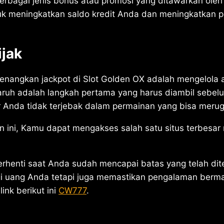
ki berbagai jenis bonus atau promosi yang ditawarkan ole
uk meningkatkan saldo kredit Anda dan meningkatkan p
ijak
emenangkan jackpot di Slot Golden OX adalah mengelola
aruh adalah langkah pertama yang harus diambil sebel
r Anda tidak terjebak dalam permainan yang bisa merug
ini, Kamu dapat mengakses salah satu situs terbesar n
erhenti saat Anda sudah mencapai batas yang telah dit
gi uang Anda tetapi juga memastikan pengalaman berm
ink berikut ini
CW777
.