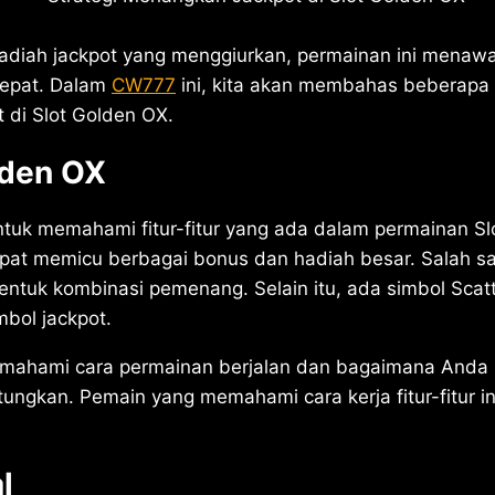
hadiah jackpot yang menggiurkan, permainan ini menaw
tepat. Dalam
CW777
ini, kita akan membahas beberapa 
di Slot Golden OX.
lden OX
uk memahami fitur-fitur yang ada dalam permainan Slot
at memicu berbagai bonus dan hadiah besar. Salah sat
ntuk kombinasi pemenang. Selain itu, ada simbol Scatt
bol jackpot.
 memahami cara permainan berjalan dan bagaimana And
kan. Pemain yang memahami cara kerja fitur-fitur ini
l