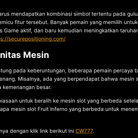
 harus mendapatkan kombinasi simbol tertentu pada gulu
icu fitur tersebut. Banyak pemain yang memilih untuk 
us Game aktif, dan baru kemudian meningkatkan taruhan
ps://securepositioning.com/
initas Mesin
ntung pada keberuntungan, beberapa pemain percaya ba
ang. Misalnya, ada yang berpendapat bahwa mesin s
a kemenangan besar.
biasaan untuk beralih ke mesin slot yang berbeda setel
apa mesin slot Fruit Inferno yang berbeda untuk mene
ya dengan klik link berikut ini
CW777
.