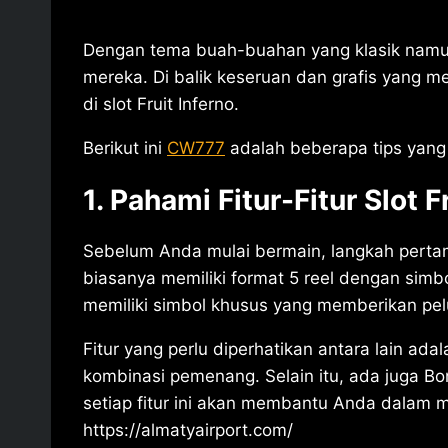
Dengan tema buah-buahan yang klasik namu
mereka. Di balik keseruan dan grafis yang 
di slot Fruit Inferno.
Berikut ini
CW777
adalah beberapa tips yan
1.
Pahami Fitur-Fitur Slot F
Sebelum Anda mulai bermain, langkah pertama
biasanya memiliki format 5 reel dengan simbo
memiliki simbol khusus yang memberikan pel
Fitur yang perlu diperhatikan antara lain a
kombinasi pemenang. Selain itu, ada juga Bo
setiap fitur ini akan membantu Anda dalam me
https://almatyairport.com/