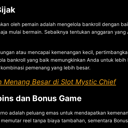
ijak
upakan oleh pemain adalah mengelola bankroll dengan ba
 saja mulai bermain. Sebaiknya tentukan anggaran yang
ngan atau mencapai kemenangan kecil, pertimbangkan 
ola bankroll yang baik memungkinkan Anda untuk leb
 kombinasi pemenang yang lebih besar.
h Menang Besar di Slot Mystic Chief
Spins dan Bonus Game
Inferno adalah peluang emas untuk mendapatkan kemena
 memutar reel tanpa biaya tambahan, sementara Bonu