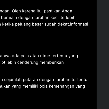
ngan. Oleh karena itu, pastikan Anda
bermain dengan taruhan kecil terlebih
 ketika peluang besar sudah dekat.informasi
hwa ada pola atau ritme tertentu yang
lot lebih cenderung memberikan
ah sejumlah putaran dengan taruhan tertentu
mukan yang memiliki pola kemenangan yang