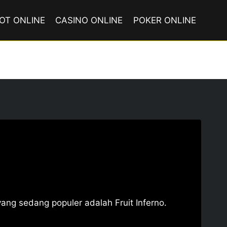
OT ONLINE
CASINO ONLINE
POKER ONLINE
yang sedang populer adalah Fruit Inferno.