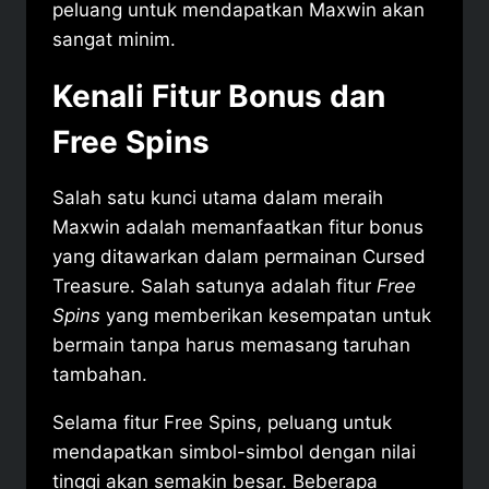
peluang untuk mendapatkan Maxwin akan
sangat minim.
Kenali Fitur Bonus dan
Free Spins
Salah satu kunci utama dalam meraih
Maxwin adalah memanfaatkan fitur bonus
yang ditawarkan dalam permainan Cursed
Treasure. Salah satunya adalah fitur
Free
Spins
yang memberikan kesempatan untuk
bermain tanpa harus memasang taruhan
tambahan.
Selama fitur Free Spins, peluang untuk
mendapatkan simbol-simbol dengan nilai
tinggi akan semakin besar. Beberapa