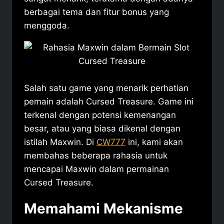
berbagai tema dan fitur bonus yang
menggoda.
Salah satu game yang menarik perhatian
pemain adalah Cursed Treasure. Game ini
terkenal dengan potensi kemenangan
besar, atau yang biasa dikenal dengan
istilah Maxwin. Di
CW777
ini, kami akan
membahas beberapa rahasia untuk
mencapai Maxwin dalam permainan
Cursed Treasure.
Memahami Mekanisme