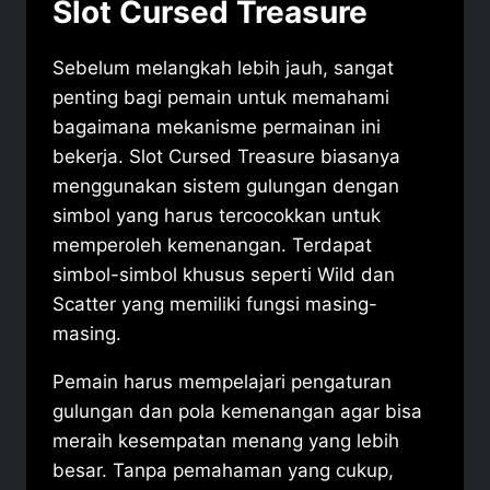
Slot Cursed Treasure
Sebelum melangkah lebih jauh, sangat
penting bagi pemain untuk memahami
bagaimana mekanisme permainan ini
bekerja. Slot Cursed Treasure biasanya
menggunakan sistem gulungan dengan
simbol yang harus tercocokkan untuk
memperoleh kemenangan. Terdapat
simbol-simbol khusus seperti Wild dan
Scatter yang memiliki fungsi masing-
masing.
Pemain harus mempelajari pengaturan
gulungan dan pola kemenangan agar bisa
meraih kesempatan menang yang lebih
besar. Tanpa pemahaman yang cukup,