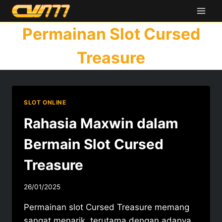
Skip
to
Permainan Slot Cursed
content
Treasure
SLOT ONLINE
Rahasia Maxwin dalam
Bermain Slot Cursed
Treasure
26/01/2025
Permainan slot Cursed Treasure memang
sangat menarik, terutama dengan adanya