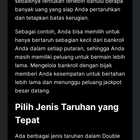
sebaiknya tentukan terlebih dahulu berapa
banyak uang yang siap Anda pertaruhkan
dan tetapkan batas kerugian.
Sebagai contoh, Anda bisa memilih untuk
hanya bertaruh sebagian kecil dari bankroll
Anda dalam setiap putaran, sehingga Anda
masih memiliki peluang untuk bermain lebih
lama. Mengelola bankroll dengan bijak
memberi Anda kesempatan untuk bertahan
lebih lama dan menunggu peluang jackpot
besar datang.
Pilih Jenis Taruhan yang
Tepat
Ada berbagai jenis taruhan dalam Double