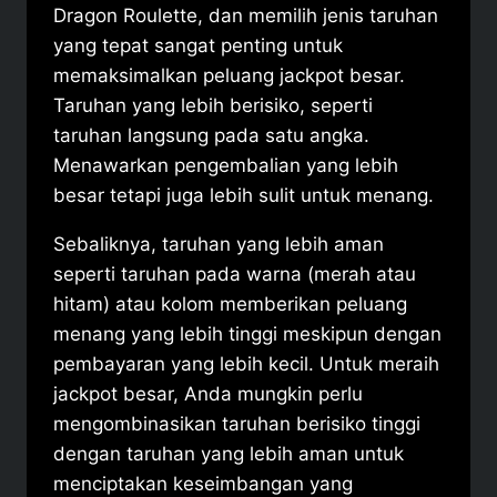
Dragon Roulette, dan memilih jenis taruhan
yang tepat sangat penting untuk
memaksimalkan peluang jackpot besar.
Taruhan yang lebih berisiko, seperti
taruhan langsung pada satu angka.
Menawarkan pengembalian yang lebih
besar tetapi juga lebih sulit untuk menang.
Sebaliknya, taruhan yang lebih aman
seperti taruhan pada warna (merah atau
hitam) atau kolom memberikan peluang
menang yang lebih tinggi meskipun dengan
pembayaran yang lebih kecil. Untuk meraih
jackpot besar, Anda mungkin perlu
mengombinasikan taruhan berisiko tinggi
dengan taruhan yang lebih aman untuk
menciptakan keseimbangan yang