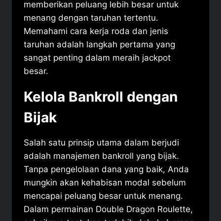
memberikan peluang lebih besar untuk
menang dengan taruhan tertentu.
Memahami cara kerja roda dan jenis
taruhan adalah langkah pertama yang
sangat penting dalam meraih jackpot
besar.
Kelola Bankroll dengan
Bijak
Salah satu prinsip utama dalam berjudi
adalah manajemen bankroll yang bijak.
Tanpa pengelolaan dana yang baik, Anda
mungkin akan kehabisan modal sebelum
mencapai peluang besar untuk menang.
Dalam permainan Double Dragon Roulette,