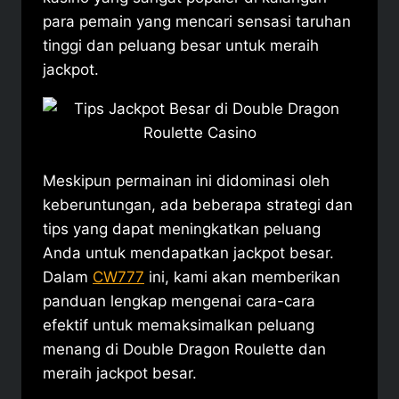
para pemain yang mencari sensasi taruhan
tinggi dan peluang besar untuk meraih
jackpot.
Meskipun permainan ini didominasi oleh
keberuntungan, ada beberapa strategi dan
tips yang dapat meningkatkan peluang
Anda untuk mendapatkan jackpot besar.
Dalam
CW777
ini, kami akan memberikan
panduan lengkap mengenai cara-cara
efektif untuk memaksimalkan peluang
menang di Double Dragon Roulette dan
meraih jackpot besar.