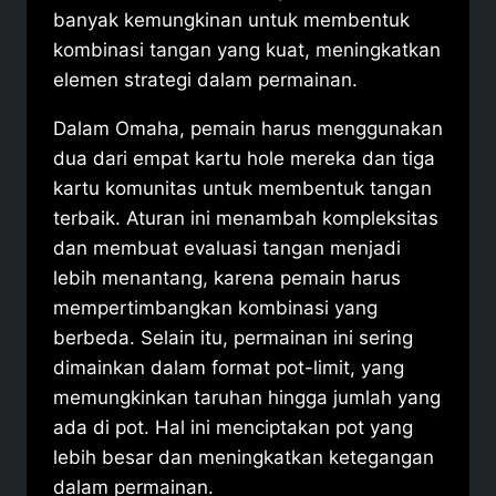
banyak kemungkinan untuk membentuk
kombinasi tangan yang kuat, meningkatkan
elemen strategi dalam permainan.
Dalam Omaha, pemain harus menggunakan
dua dari empat kartu hole mereka dan tiga
kartu komunitas untuk membentuk tangan
terbaik. Aturan ini menambah kompleksitas
dan membuat evaluasi tangan menjadi
lebih menantang, karena pemain harus
mempertimbangkan kombinasi yang
berbeda. Selain itu, permainan ini sering
dimainkan dalam format pot-limit, yang
memungkinkan taruhan hingga jumlah yang
ada di pot. Hal ini menciptakan pot yang
lebih besar dan meningkatkan ketegangan
dalam permainan.