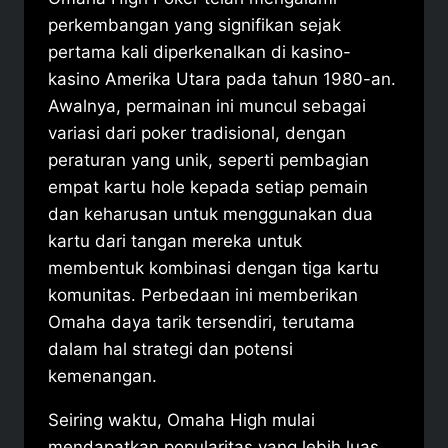
perkembangan yang signifikan sejak
pertama kali diperkenalkan di kasino-
kasino Amerika Utara pada tahun 1980-an.
Awalnya, permainan ini muncul sebagai
variasi dari poker tradisional, dengan
peraturan yang unik, seperti pembagian
empat kartu hole kepada setiap pemain
dan keharusan untuk menggunakan dua
kartu dari tangan mereka untuk
membentuk kombinasi dengan tiga kartu
komunitas. Perbedaan ini memberikan
Omaha daya tarik tersendiri, terutama
dalam hal strategi dan potensi
kemenangan.
Seiring waktu, Omaha High mulai
mendapatkan popularitas yang lebih luas,