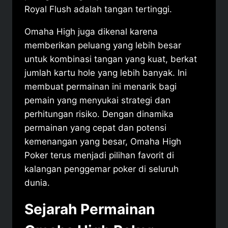
Royal Flush adalah tangan tertinggi.
Omaha High juga dikenal karena
memberikan peluang yang lebih besar
untuk kombinasi tangan yang kuat, berkat
jumlah kartu hole yang lebih banyak. Ini
membuat permainan ini menarik bagi
pemain yang menyukai strategi dan
perhitungan risiko. Dengan dinamika
permainan yang cepat dan potensi
kemenangan yang besar, Omaha High
Poker terus menjadi pilihan favorit di
kalangan penggemar poker di seluruh
dunia.
Sejarah Permainan