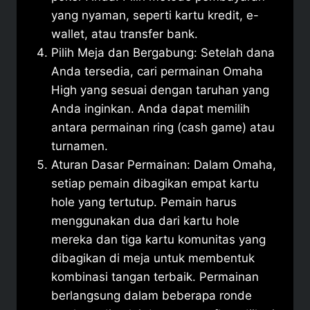
yang nyaman, seperti kartu kredit, e-
wallet, atau transfer bank.
Pilih Meja dan Bergabung: Setelah dana
Anda tersedia, cari permainan Omaha
High yang sesuai dengan taruhan yang
Anda inginkan. Anda dapat memilih
antara permainan ring (cash game) atau
turnamen.
Aturan Dasar Permainan: Dalam Omaha,
setiap pemain dibagikan empat kartu
hole yang tertutup. Pemain harus
menggunakan dua dari kartu hole
mereka dan tiga kartu komunitas yang
dibagikan di meja untuk membentuk
kombinasi tangan terbaik. Permainan
berlangsung dalam beberapa ronde