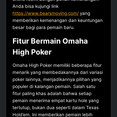
Anda bisa kujungi link
https://www.bearsmoving.com/
yang
memberikan kemenangan dan keuntungan
besar bagi para pemain baru.
Fitur Bermain Omaha
High Poker
Omaha High Poker memiliki beberapa fitur
menarik yang membedakannya dari variasi
poker lainnya, menjadikannya pilihan yang
populer di kalangan pemain. Salah satu
fitur paling khas adalah bahwa setiap
pemain menerima empat kartu hole yang
tertutup, bukan dua seperti dalam Texas
Hold’em. Ini memberikan pemain lebih