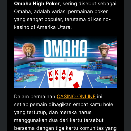
Omaha High Poker
, sering disebut sebagai
Omaha, adalah variasi permainan poker
yang sangat populer, terutama di kasino-
kasino di Amerika Utara.
Dalam permainan
CASINO ONLINE
ini,
setiap pemain dibagikan empat kartu hole
yang tertutup, dan mereka harus
menggunakan dua dari kartu tersebut
bersama dengan tiga kartu komunitas yang