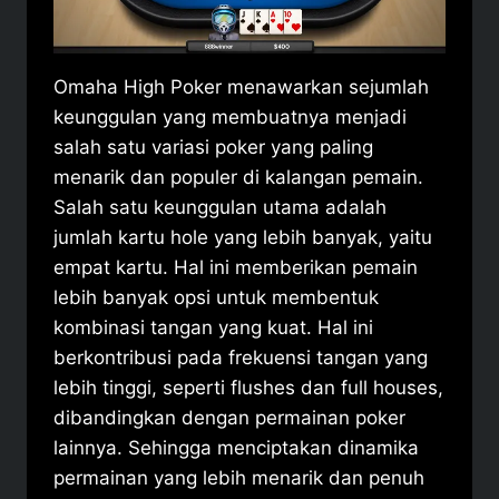
Omaha High Poker menawarkan sejumlah
keunggulan yang membuatnya menjadi
salah satu variasi poker yang paling
menarik dan populer di kalangan pemain.
Salah satu keunggulan utama adalah
jumlah kartu hole yang lebih banyak, yaitu
empat kartu. Hal ini memberikan pemain
lebih banyak opsi untuk membentuk
kombinasi tangan yang kuat. Hal ini
berkontribusi pada frekuensi tangan yang
lebih tinggi, seperti flushes dan full houses,
dibandingkan dengan permainan poker
lainnya. Sehingga menciptakan dinamika
permainan yang lebih menarik dan penuh