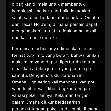
dibagikan di meja untuk membentuk
kombinasi lima kartu terbaik. Ini adalah
salah satu perbedaan utama antara Omaha
dan Texas Hold’em, di mana pemain dapat
menggunakan satu atau tidak sama sekali
dari kartu hole mereka.
Permainan ini biasanya dimainkan dalam
format pot-limit, yang berarti bahwa jumlah
maksimum yang dapat dipertaruhkan atau
dinaikkan adalah jumlah yang ada di pot
saat itu. Dengan struktur taruhan ini,
Omaha High sering kali menghasilkan pot
yang lebih besar dibandingkan dengan
variasi poker lainnya. Kekuatan tangan
dalam Omaha diukur berdasarkan
peringkat tangan poker tradisional, di mana