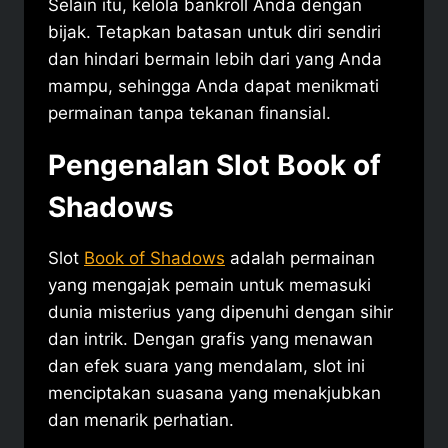
Selain itu, kelola bankroll Anda dengan
bijak. Tetapkan batasan untuk diri sendiri
dan hindari bermain lebih dari yang Anda
mampu, sehingga Anda dapat menikmati
permainan tanpa tekanan finansial.
Pengenalan Slot Book of
Shadows
Slot
Book of Shadows
adalah permainan
yang mengajak pemain untuk memasuki
dunia misterius yang dipenuhi dengan sihir
dan intrik. Dengan grafis yang menawan
dan efek suara yang mendalam, slot ini
menciptakan suasana yang menakjubkan
dan menarik perhatian.