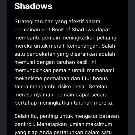
Shadows
Strategi taruhan yang efektif dalam
permainan slot Book of Shadows dapat
membantu pemain meningkatkan peluang
mereka untuk meraih kemenangan. Salah
satu pendekatan yang disarankan adalah
memulai dengan taruhan kecil. Ini
memungkinkan pemain untuk memahami
mekanisme permainan dan fitur bonus
tanpa mengambil risiko besar. Setelah
merasa nyaman, pemain dapat secara
bertahap meningkatkan taruhan mereka.
Selain itu, penting untuk mengatur batasan
bankroll. Menetapkan jumlah maksimum
yang siap Anda pertaruhkan dalam satu