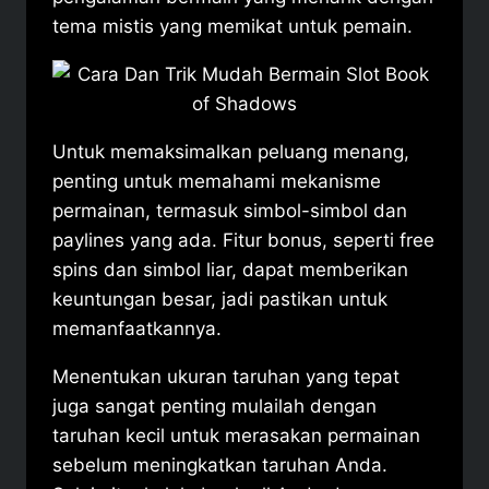
tema mistis yang memikat untuk pemain.
Untuk memaksimalkan peluang menang,
penting untuk memahami mekanisme
permainan, termasuk simbol-simbol dan
paylines yang ada. Fitur bonus, seperti free
spins dan simbol liar, dapat memberikan
keuntungan besar, jadi pastikan untuk
memanfaatkannya.
Menentukan ukuran taruhan yang tepat
juga sangat penting mulailah dengan
taruhan kecil untuk merasakan permainan
sebelum meningkatkan taruhan Anda.