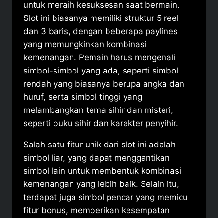
untuk meraih kesuksesan saat bermain.
Slot ini biasanya memiliki struktur 5 reel
dan 3 baris, dengan beberapa paylines
yang memungkinkan kombinasi
kemenangan. Pemain harus mengenali
simbol-simbol yang ada, seperti simbol
rendah yang biasanya berupa angka dan
huruf, serta simbol tinggi yang
melambangkan tema sihir dan misteri,
seperti buku sihir dan karakter penyihir.
Salah satu fitur unik dari slot ini adalah
simbol liar, yang dapat menggantikan
simbol lain untuk membentuk kombinasi
kemenangan yang lebih baik. Selain itu,
terdapat juga simbol pencar yang memicu
fitur bonus, memberikan kesempatan