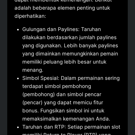
adalah beberapa elemen penting untuk
diperhatikan:
Gulungan dan Paylines: Taruhan
dilakukan berdasarkan jumlah paylines
yang digunakan. Lebih banyak paylines
yang dimainkan memungkinkan pemain
memiliki peluang lebih besar untuk
menang.
Simbol Spesial: Dalam permainan sering
terdapat simbol pembohong
(pembohong) dan simbol pencar
(pencar) yang dapat memicu fitur
bonus. Fungsikan simbol ini untuk
memaksimalkan kemenangan Anda.
Taruhan dan RTP: Setiap permainan slot