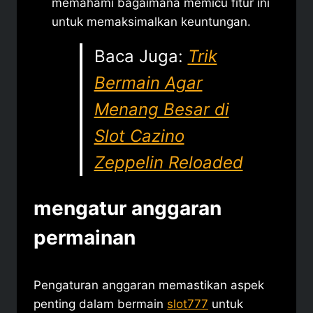
memahami bagaimana memicu fitur ini
untuk memaksimalkan keuntungan.
Baca Juga:
Trik
Bermain Agar
Menang Besar di
Slot Cazino
Zeppelin Reloaded
mengatur anggaran
permainan
Pengaturan anggaran memastikan aspek
penting dalam bermain
slot777
untuk