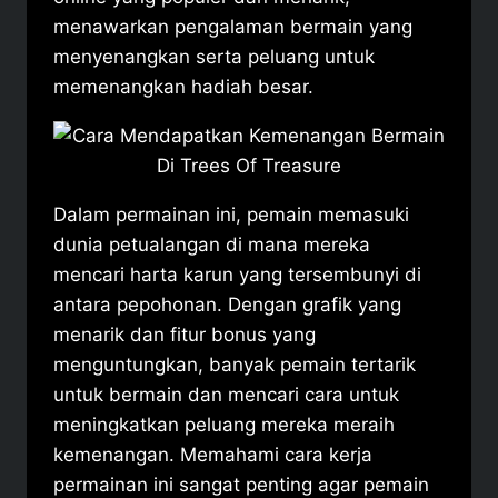
menawarkan pengalaman bermain yang
menyenangkan serta peluang untuk
memenangkan hadiah besar.
Dalam permainan ini, pemain memasuki
dunia petualangan di mana mereka
mencari harta karun yang tersembunyi di
antara pepohonan. Dengan grafik yang
menarik dan fitur bonus yang
menguntungkan, banyak pemain tertarik
untuk bermain dan mencari cara untuk
meningkatkan peluang mereka meraih
kemenangan. Memahami cara kerja
permainan ini sangat penting agar pemain