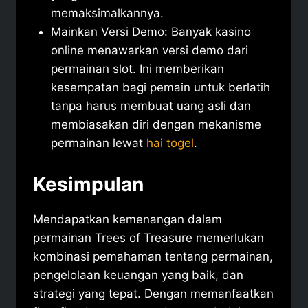
memaksimalkannya.
Mainkan Versi Demo: Banyak kasino
online menawarkan versi demo dari
permainan slot. Ini memberikan
kesempatan bagi pemain untuk berlatih
tanpa harus membuat uang asli dan
membiasakan diri dengan mekanisme
permainan lewat
hai togel
.
Kesimpulan
​Mendapatkan kemenangan dalam
permainan Trees of Treasure memerlukan
kombinasi pemahaman tentang permainan,
pengelolaan keuangan yang baik, dan
strategi yang tepat.​ Dengan memanfaatkan