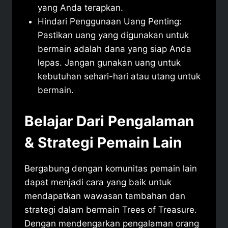
yang Anda terapkan.
Hindari Penggunaan Uang Penting:
Pastikan uang yang digunakan untuk
bermain adalah dana yang siap Anda
lepas. Jangan gunakan uang untuk
kebutuhan sehari-hari atau utang untuk
bermain.
Belajar Dari Pengalaman
& Strategi Pemain Lain
Bergabung dengan komunitas pemain lain
dapat menjadi cara yang baik untuk
mendapatkan wawasan tambahan dan
strategi dalam bermain Trees of Treasure.
Dengan mendengarkan pengalaman orang