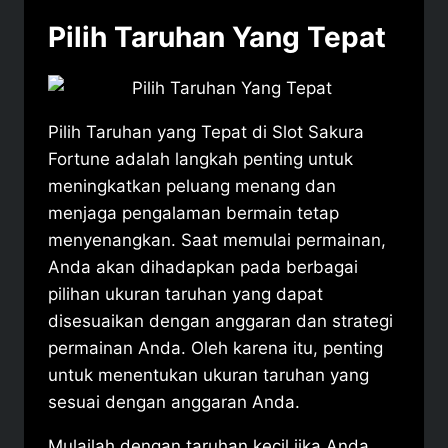
Pilih Taruhan Yang Tepat
Pilih Taruhan yang Tepat di Slot Sakura
Fortune adalah langkah penting untuk
meningkatkan peluang menang dan
menjaga pengalaman bermain tetap
menyenangkan. Saat memulai permainan,
Anda akan dihadapkan pada berbagai
pilihan ukuran taruhan yang dapat
disesuaikan dengan anggaran dan strategi
permainan Anda. Oleh karena itu, penting
untuk menentukan ukuran taruhan yang
sesuai dengan anggaran Anda.
Mulailah dengan taruhan kecil jika Anda