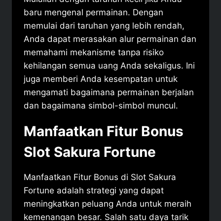
baru mengenal permainan. Dengan
memulai dari taruhan yang lebih rendah,
Anda dapat merasakan alur permainan dan
memahami mekanisme tanpa risiko
kehilangan semua uang Anda sekaligus. Ini
juga memberi Anda kesempatan untuk
mengamati bagaimana permainan berjalan
dan bagaimana simbol-simbol muncul.
Manfaatkan Fitur Bonus
Slot Sakura Fortune
Manfaatkan Fitur Bonus di Slot Sakura
Fortune adalah strategi yang dapat
meningkatkan peluang Anda untuk meraih
kemenangan besar. Salah satu daya tarik