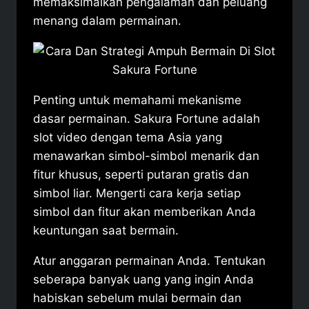
memaksimalkan pengalaman dan peluang
menang dalam permainan.
Penting untuk memahami mekanisme
dasar permainan. Sakura Fortune adalah
slot video dengan tema Asia yang
menawarkan simbol-simbol menarik dan
fitur khusus, seperti putaran gratis dan
simbol liar. Mengerti cara kerja setiap
simbol dan fitur akan memberikan Anda
keuntungan saat bermain.
Atur anggaran permainan Anda. Tentukan
seberapa banyak uang yang ingin Anda
habiskan sebelum mulai bermain dan