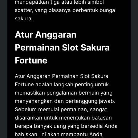
mendapatkan tiga atau lebih simbol
scatter, yang biasanya berbentuk bunga
sakura.
Atur Anggaran
Permainan Slot Sakura
Fortune
Atur Anggaran Permainan Slot Sakura
Fortune adalah langkah penting untuk
memastikan pengalaman bermain yang
menyenangkan dan bertanggung jawab.
Sebelum memulai permainan, sangat
disarankan untuk menentukan batasan
berapa banyak uang yang bersedia Anda
habiskan. Ini akan membantu Anda