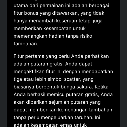
utama dari permainan ini adalah berbagai
fitur bonus yang ditawarkan, yang tidak
hanya menambah keseruan tetapi juga
memberikan kesempatan untuk
memenangkan hadiah tanpa risiko
tambahan.
Fitur pertama yang perlu Anda perhatikan
adalah putaran gratis. Anda dapat
mengaktifkan fitur ini dengan mendapatkan
tiga atau lebih simbol scatter, yang
biasanya berbentuk bunga sakura. Ketika
Anda berhasil memicu putaran gratis, Anda
akan diberikan sejumlah putaran yang
dapat memberikan kemenangan tambahan
tanpa perlu mengeluarkan taruhan. Ini
adalah kesempatan emas untuk