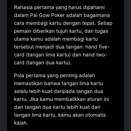
Rahasia pertama yang harus dipahami
dalam Pai Gow Poker adalah bagaimana
cara membagi kartu dengan tepat. Setiap
pemain diberikan tujuh kartu, dan tugas
utama kamu adalah membagi kartu
tersebut menjadi dua tangan: hand five-
card (tangan lima kartu) dan hand two-
card (tangan dua kartu).
Pola pertama yang penting adalah
memastikan bahwa tangan lima kartu
selalu lebih kuat daripada tangan dua
kartu. Jika kamu membalikkan aturan ini
dan tangan dua kartu lebih kuat dari
tangan lima kartu, kamu akan otomatis
kalah.