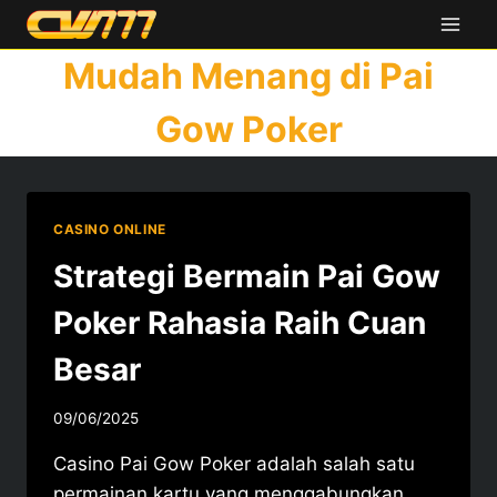
Skip
to
Mudah Menang di Pai
content
Gow Poker
CASINO ONLINE
Strategi Bermain Pai Gow
Poker Rahasia Raih Cuan
Besar
09/06/2025
Casino Pai Gow Poker adalah salah satu
permainan kartu yang menggabungkan