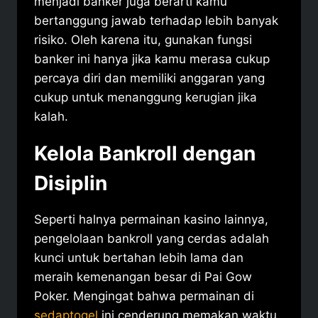
menjadi banker juga berarti kamu
bertanggung jawab terhadap lebih banyak
risiko. Oleh karena itu, gunakan fungsi
banker ini hanya jika kamu merasa cukup
percaya diri dan memiliki anggaran yang
cukup untuk menanggung kerugian jika
kalah.
Kelola Bankroll dengan
Disiplin
Seperti halnya permainan kasino lainnya,
pengelolaan bankroll yang cerdas adalah
kunci untuk bertahan lebih lama dan
meraih kemenangan besar di Pai Gow
Poker. Mengingat bahwa permainan di
sedaptogel
ini cenderung memakan waktu