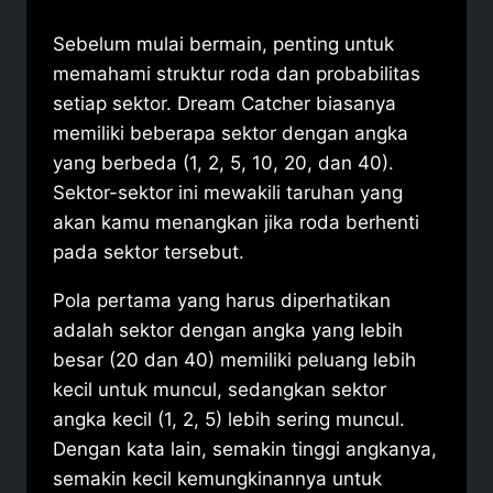
Sebelum mulai bermain, penting untuk
memahami struktur roda dan probabilitas
setiap sektor. Dream Catcher biasanya
memiliki beberapa sektor dengan angka
yang berbeda (1, 2, 5, 10, 20, dan 40).
Sektor-sektor ini mewakili taruhan yang
akan kamu menangkan jika roda berhenti
pada sektor tersebut.
Pola pertama yang harus diperhatikan
adalah sektor dengan angka yang lebih
besar (20 dan 40) memiliki peluang lebih
kecil untuk muncul, sedangkan sektor
angka kecil (1, 2, 5) lebih sering muncul.
Dengan kata lain, semakin tinggi angkanya,
semakin kecil kemungkinannya untuk