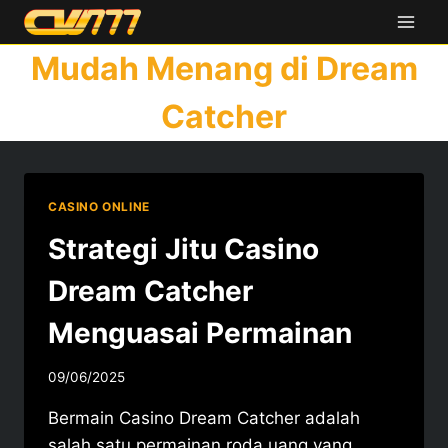
Skip
to
Mudah Menang di Dream
content
Catcher
CASINO ONLINE
Strategi Jitu Casino
Dream Catcher
Menguasai Permainan
09/06/2025
Bermain Casino Dream Catcher adalah
salah satu permainan roda uang yang