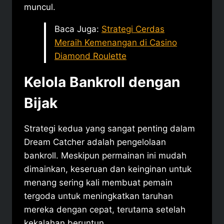
muncul.
Baca Juga:
Strategi Cerdas
Meraih Kemenangan di Casino
Diamond Roulette
Kelola Bankroll dengan
Bijak
Strategi kedua yang sangat penting dalam
Dream Catcher adalah pengelolaan
bankroll. Meskipun permainan ini mudah
dimainkan, keseruan dan keinginan untuk
menang sering kali membuat pemain
tergoda untuk meningkatkan taruhan
mereka dengan cepat, terutama setelah
kekalahan beruntun.