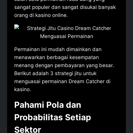
sangat populer dan sangat disukai banyak
orang di kasino online.
Permainan ini mudah dimainkan dan
menawarkan berbagai kesempatan
menang dengan pembayaran yang besar.
Berikut adalah 3 strategi jitu untuk
menguasai permainan Dream Catcher di
kasino.
Pahami Pola dan
Probabilitas Setiap
Sektor