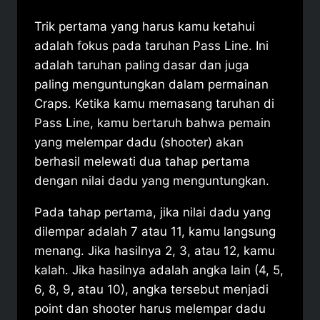
Trik pertama yang harus kamu ketahui
adalah fokus pada taruhan Pass Line. Ini
adalah taruhan paling dasar dan juga
paling menguntungkan dalam permainan
Craps. Ketika kamu memasang taruhan di
Pass Line, kamu bertaruh bahwa pemain
yang melempar dadu (shooter) akan
berhasil melewati dua tahap pertama
dengan nilai dadu yang menguntungkan.
Pada tahap pertama, jika nilai dadu yang
dilempar adalah 7 atau 11, kamu langsung
menang. Jika hasilnya 2, 3, atau 12, kamu
kalah. Jika hasilnya adalah angka lain (4, 5,
6, 8, 9, atau 10), angka tersebut menjadi
point dan shooter harus melempar dadu