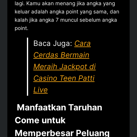
lagi. Kamu akan menang jika angka yang
keluar adalah angka point yang sama, dan
kalah jika angka 7 muncul sebelum angka
point.
Baca Juga:
Cara
Cerdas Bermain
Meraih Jackpot di
Casino Teen Patti
Live
Manfaatkan Taruhan
Come untuk
Memperbesar Peluang