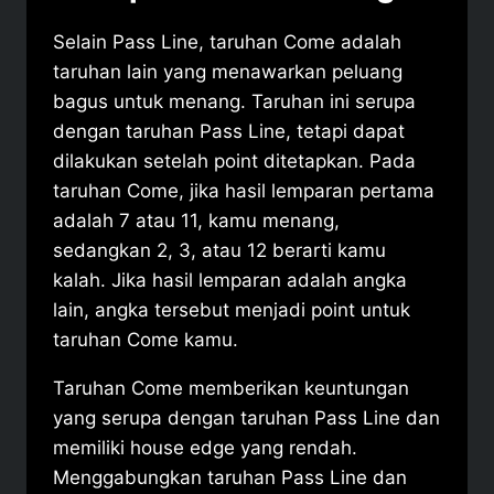
Selain Pass Line, taruhan Come adalah
taruhan lain yang menawarkan peluang
bagus untuk menang. Taruhan ini serupa
dengan taruhan Pass Line, tetapi dapat
dilakukan setelah point ditetapkan. Pada
taruhan Come, jika hasil lemparan pertama
adalah 7 atau 11, kamu menang,
sedangkan 2, 3, atau 12 berarti kamu
kalah. Jika hasil lemparan adalah angka
lain, angka tersebut menjadi point untuk
taruhan Come kamu.
Taruhan Come memberikan keuntungan
yang serupa dengan taruhan Pass Line dan
memiliki house edge yang rendah.
Menggabungkan taruhan Pass Line dan