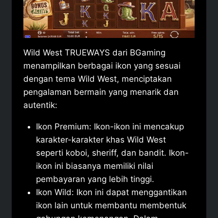
Wild West TRUEWAYS dari BGaming
menampilkan berbagai ikon yang sesuai
dengan tema Wild West, menciptakan
pengalaman bermain yang menarik dan
autentik:
Ikon Premium: Ikon-ikon ini mencakup
karakter-karakter khas Wild West
seperti koboi, sheriff, dan bandit. Ikon-
ikon ini biasanya memiliki nilai
pembayaran yang lebih tinggi.
Ikon Wild: Ikon ini dapat menggantikan
ikon lain untuk membantu membentuk