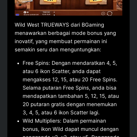
Wild West TRUEWAYS dari BGaming
menawarkan berbagai mode bonus yang
inovatif, yang membuat permainan ini
semakin seru dan menguntungkan:
Free Spins: Dengan mendaratkan 4, 5,
atau 6 ikon Scatter, anda dapat
mengakses 12, 15, atau 20 Free Spins.
Selama putaran Free Spins, anda bisa
mendapatkan tambahan 5, 12, 15, atau
20 putaran gratis dengan menemukan
3, 4, 5, atau 6 ikon Scatter lagi.
Wild Multipliers: Dalam permainan
bonus, ikon Wild dapat muncul dengan