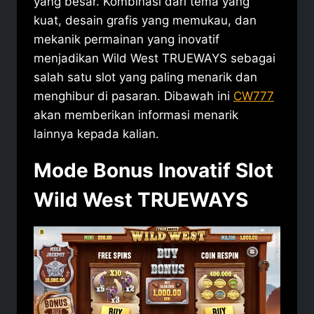
yang besar. Kombinasi dari tema yang
kuat, desain grafis yang memukau, dan
mekanik permainan yang inovatif
menjadikan Wild West TRUEWAYS sebagai
salah satu slot yang paling menarik dan
menghibur di pasaran. Dibawah ini
CW777
akan memberikan informasi menarik
lainnya kepada kalian.
Mode Bonus Inovatif Slot
Wild West TRUEWAYS