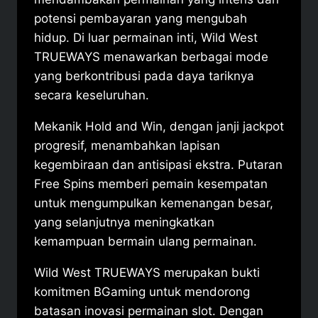
potensi pembayaran yang mengubah
hidup. Di luar permainan inti, Wild West
TRUEWAYS menawarkan berbagai mode
yang berkontribusi pada daya tariknya
secara keseluruhan.
Mekanik Hold and Win, dengan janji jackpot
progresif, menambahkan lapisan
kegembiraan dan antisipasi ekstra. Putaran
Free Spins memberi pemain kesempatan
untuk mengumpulkan kemenangan besar,
yang selanjutnya meningkatkan
kemampuan bermain ulang permainan.
Wild West TRUEWAYS merupakan bukti
komitmen BGaming untuk mendorong
batasan inovasi permainan slot. Dengan