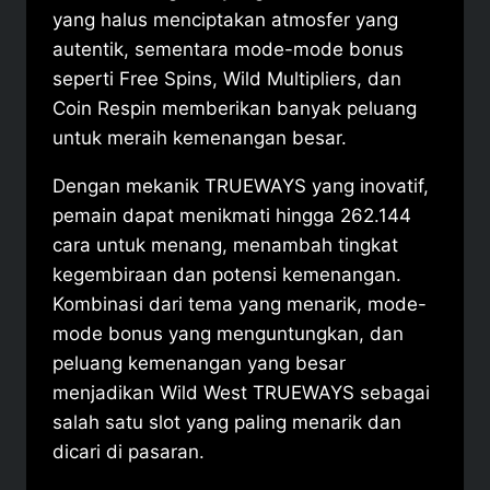
yang halus menciptakan atmosfer yang
autentik, sementara mode-mode bonus
seperti Free Spins, Wild Multipliers, dan
Coin Respin memberikan banyak peluang
untuk meraih kemenangan besar.
Dengan mekanik TRUEWAYS yang inovatif,
pemain dapat menikmati hingga 262.144
cara untuk menang, menambah tingkat
kegembiraan dan potensi kemenangan.
Kombinasi dari tema yang menarik, mode-
mode bonus yang menguntungkan, dan
peluang kemenangan yang besar
menjadikan Wild West TRUEWAYS sebagai
salah satu slot yang paling menarik dan
dicari di pasaran.