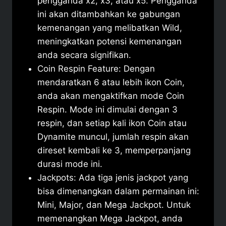
pengganda x2, x3, atau x5. Pengganda
ini akan ditambahkan ke gabungan
kemenangan yang melibatkan Wild,
meningkatkan potensi kemenangan
anda secara signifikan.
Coin Respin Feature: Dengan
mendaratkan 6 atau lebih ikon Coin,
anda akan mengaktifkan mode Coin
Respin. Mode ini dimulai dengan 3
respin, dan setiap kali ikon Coin atau
Dynamite muncul, jumlah respin akan
direset kembali ke 3, memperpanjang
durasi mode ini.
Jackpots: Ada tiga jenis jackpot yang
bisa dimenangkan dalam permainan ini:
Mini, Major, dan Mega Jackpot. Untuk
memenangkan Mega Jackpot, anda