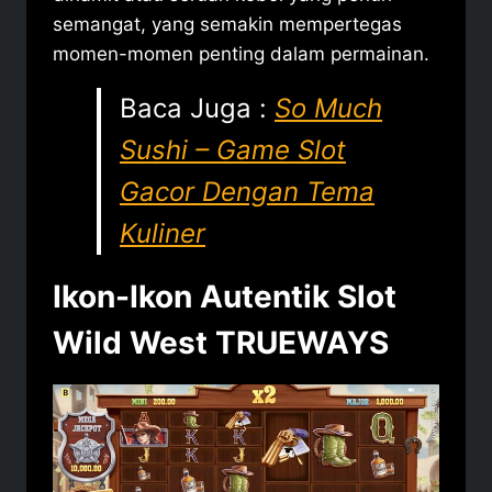
semangat, yang semakin mempertegas
momen-momen penting dalam permainan.
Baca Juga :
So Much
Sushi – Game Slot
Gacor Dengan Tema
Kuliner
Ikon-Ikon Autentik Slot
Wild West TRUEWAYS