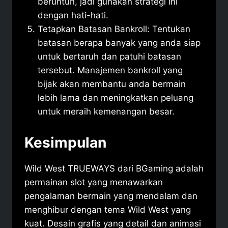
beruntun, jadi gunakan strategi ini
dengan hati-hati.
Tetapkan Batasan Bankroll: Tentukan
batasan berapa banyak yang anda siap
untuk bertaruh dan patuhi batasan
tersebut. Manajemen bankroll yang
bijak akan membantu anda bermain
lebih lama dan meningkatkan peluang
untuk meraih kemenangan besar.
Kesimpulan
Wild West TRUEWAYS dari BGaming adalah
permainan slot yang menawarkan
pengalaman bermain yang mendalam dan
menghibur dengan tema Wild West yang
kuat. Desain grafis yang detail dan animasi