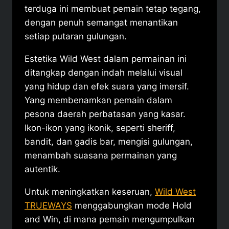
terduga ini membuat pemain tetap tegang,
dengan penuh semangat menantikan
setiap putaran gulungan.
Estetika Wild West dalam permainan ini
ditangkap dengan indah melalui visual
yang hidup dan efek suara yang imersif.
Yang membenamkan pemain dalam
pesona daerah perbatasan yang kasar.
Ikon-ikon yang ikonik, seperti sheriff,
bandit, dan gadis bar, mengisi gulungan,
menambah suasana permainan yang
autentik.
Untuk meningkatkan keseruan,
Wild West
TRUEWAYS
menggabungkan mode Hold
and Win, di mana pemain mengumpulkan