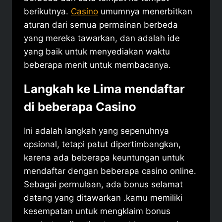
berikutnya.
Casino
umumnya menerbitkan
aturan dari semua permainan berbeda
yang mereka tawarkan, dan adalah ide
yang baik untuk menyediakan waktu
beberapa menit untuk membacanya.
Langkah ke Lima mendaftar
di beberapa Casino
Ini adalah langkah yang sepenuhnya
opsional, tetapi patut dipertimbangkan,
karena ada beberapa keuntungan untuk
mendaftar dengan beberapa casino online.
Sebagai permulaan, ada bonus selamat
datang yang ditawarkan .kamu memiliki
kesempatan untuk mengklaim bonus