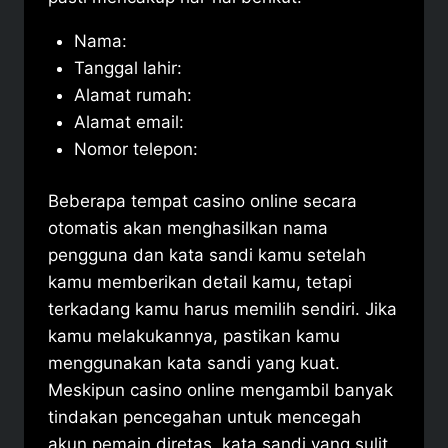
Nama:
Tanggal lahir:
Alamat rumah:
Alamat email:
Nomor telepon:
Beberapa tempat casino online secara
otomatis akan menghasilkan nama
pengguna dan kata sandi kamu setelah
kamu memberikan detail kamu, tetapi
terkadang kamu harus memilih sendiri. Jika
kamu melakukannya, pastikan kamu
menggunakan kata sandi yang kuat.
Meskipun casino online mengambil banyak
tindakan pencegahan untuk mencegah
akun pemain diretas, kata sandi yang sulit