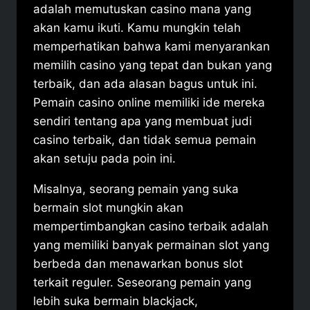
adalah memutuskan casino mana yang
akan kamu ikuti. Kamu mungkin telah
memperhatikan bahwa kami menyarankan
memilih casino yang tepat dan bukan yang
terbaik, dan ada alasan bagus untuk ini.
Pemain casino online memiliki ide mereka
sendiri tentang apa yang membuat judi
casino terbaik, dan tidak semua pemain
akan setuju pada poin ini.
Misalnya, seorang pemain yang suka
bermain slot mungkin akan
mempertimbangkan casino terbaik adalah
yang memiliki banyak permainan slot yang
berbeda dan menawarkan bonus slot
terkait reguler. Seseorang pemain yang
lebih suka bermain blackjack,