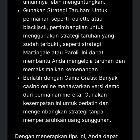
umumnya lebih menguntungkan.
Gunakan Strategi Taruhan: Untuk
permainan seperti roulette atau
blackjack, pertimbangkan untuk
menggunakan strategi taruhan yang
sudah terbukti, seperti strategi
Martingale atau Paroli. Ini dapat
membantu Anda mengelola taruhan dan
memaksimalkan kemenangan.
Berlatih dengan Game Gratis: Banyak
casino online menawarkan versi demo
dari permainan mereka. Gunakan
kesempatan ini untuk berlatih dan
mengembangkan strategi tanpa
mempertaruhkan uang sungguhan.
Dengan menerapkan tips ini, Anda dapat