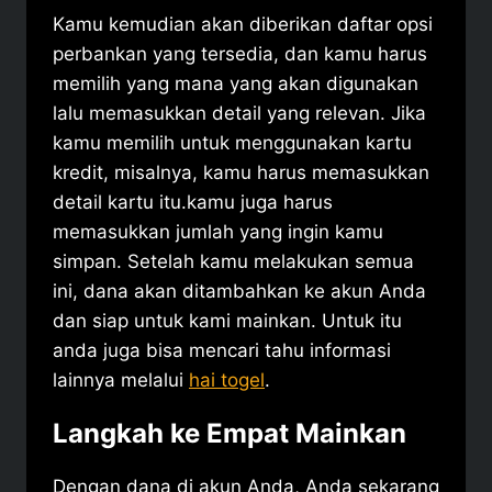
Kamu kemudian akan diberikan daftar opsi
perbankan yang tersedia, dan kamu harus
memilih yang mana yang akan digunakan
lalu memasukkan detail yang relevan. Jika
kamu memilih untuk menggunakan kartu
kredit, misalnya, kamu harus memasukkan
detail kartu itu.kamu juga harus
memasukkan jumlah yang ingin kamu
simpan. Setelah kamu melakukan semua
ini, dana akan ditambahkan ke akun Anda
dan siap untuk kami mainkan. Untuk itu
anda juga bisa mencari tahu informasi
lainnya melalui
hai togel
.
Langkah ke Empat Mainkan
Dengan dana di akun Anda, Anda sekarang