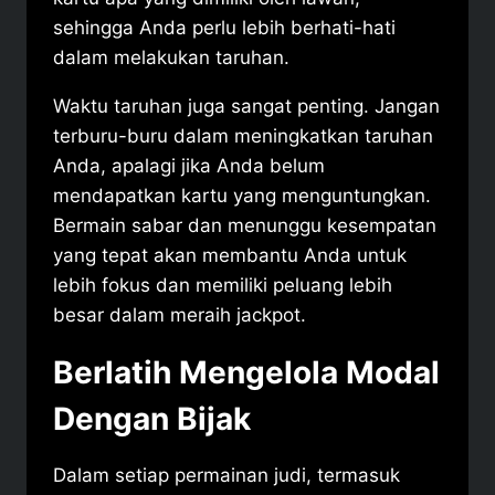
sehingga Anda perlu lebih berhati-hati
dalam melakukan taruhan.
Waktu taruhan juga sangat penting. Jangan
terburu-buru dalam meningkatkan taruhan
Anda, apalagi jika Anda belum
mendapatkan kartu yang menguntungkan.
Bermain sabar dan menunggu kesempatan
yang tepat akan membantu Anda untuk
lebih fokus dan memiliki peluang lebih
besar dalam meraih jackpot.
Berlatih Mengelola Modal
Dengan Bijak
Dalam setiap permainan judi, termasuk