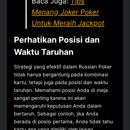
Baca Juga:
Tips
Menang Joker Poker
Untuk Meraih Jackpot
Perhatikan Posisi dan
Waktu Taruhan
Strategi yang efektif dalam Russian Poker
tidak hanya bergantung pada kombinasi
kartu, tetapi juga pada posisi dan waktu
taruhan. Memahami posisi Anda di meja
sangat penting karena ini akan
memengaruhi keputusan Anda dalam
bertaruh. Sebagai contoh, jika Anda
berada di posisi pertama, Anda tidak tahu
kartu apa yang dimiliki oleh lawan,