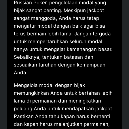
Russian Poker, pengelolaan modal yang
bijak sangat penting. Meskipun jackpot
sangat menggoda, Anda harus tetap
mengatur modal dengan baik agar bisa
terus bermain lebih lama. Jangan tergoda
untuk mempertaruhkan seluruh modal
hanya untuk mengejar kemenangan besar.
Sebaliknya, tentukan batasan dan
sesuaikan taruhan dengan kemampuan
Anda.
Mengelola modal dengan bijak
memungkinkan Anda untuk bertahan lebih
lama di permainan dan meningkatkan
peluang Anda untuk mendapatkan jackpot.
Pastikan Anda tahu kapan harus berhenti
dan kapan harus melanjutkan permainan,