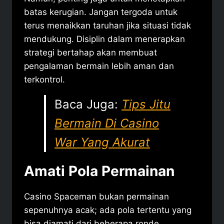
batas kerugian. Jangan tergoda untuk
terus menaikkan taruhan jika situasi tidak
mendukung. Disiplin dalam menerapkan
strategi bertahap akan membuat
pengalaman bermain lebih aman dan
terkontrol.
Baca Juga:
Tips Jitu
Bermain Di Casino
War Yang Akurat
Amati Pola Permainan
Casino Spaceman bukan permainan
sepenuhnya acak; ada pola tertentu yang
bisa diamati dari beberapa ronde