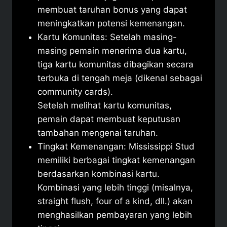
membuat taruhan bonus yang dapat
meningkatkan potensi kemenangan.
Kartu Komunitas: Setelah masing-
masing pemain menerima dua kartu,
tiga kartu komunitas dibagikan secara
terbuka di tengah meja (dikenal sebagai
community cards).
Setelah melihat kartu komunitas,
pemain dapat membuat keputusan
tambahan mengenai taruhan.
Tingkat Kemenangan: Mississippi Stud
memiliki berbagai tingkat kemenangan
berdasarkan kombinasi kartu.
Kombinasi yang lebih tinggi (misalnya,
straight flush, four of a kind, dll.) akan
menghasilkan pembayaran yang lebih