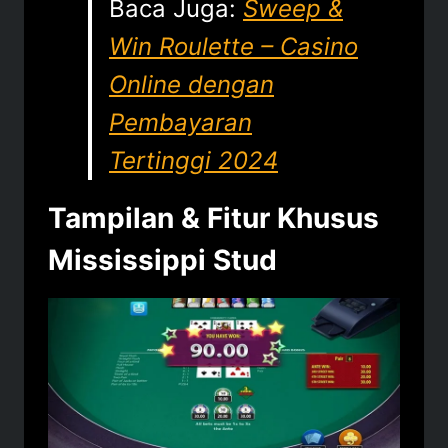
Baca Juga:
Sweep &
Win Roulette – Casino
Online dengan
Pembayaran
Tertinggi 2024
Tampilan & Fitur Khusus
Mississippi Stud