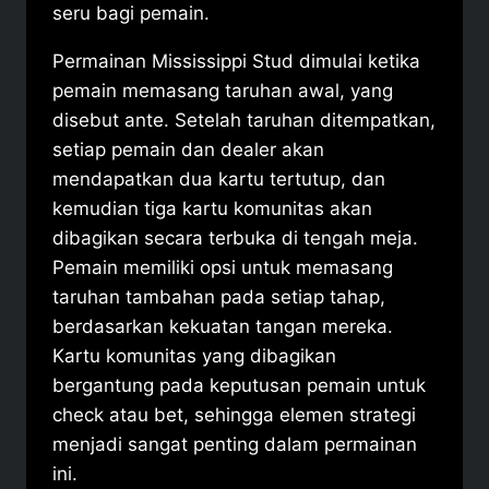
seru bagi pemain.
Permainan Mississippi Stud dimulai ketika
pemain memasang taruhan awal, yang
disebut ante. Setelah taruhan ditempatkan,
setiap pemain dan dealer akan
mendapatkan dua kartu tertutup, dan
kemudian tiga kartu komunitas akan
dibagikan secara terbuka di tengah meja.
Pemain memiliki opsi untuk memasang
taruhan tambahan pada setiap tahap,
berdasarkan kekuatan tangan mereka.
Kartu komunitas yang dibagikan
bergantung pada keputusan pemain untuk
check atau bet, sehingga elemen strategi
menjadi sangat penting dalam permainan
ini.