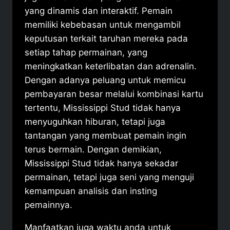
yang dinamis dan interaktif. Pemain
memiliki kebebasan untuk mengambil
keputusan terkait taruhan mereka pada
setiap tahap permainan, yang
meningkatkan keterlibatan dan adrenalin.
Dengan adanya peluang untuk memicu
pembayaran besar melalui kombinasi kartu
tertentu, Mississippi Stud tidak hanya
menyuguhkan hiburan, tetapi juga
tantangan yang membuat pemain ingin
terus bermain. Dengan demikian,
Mississippi Stud tidak hanya sekadar
permainan, tetapi juga seni yang menguji
kemampuan analisis dan insting
pemainnya.
Manfaatkan juga waktu anda untuk