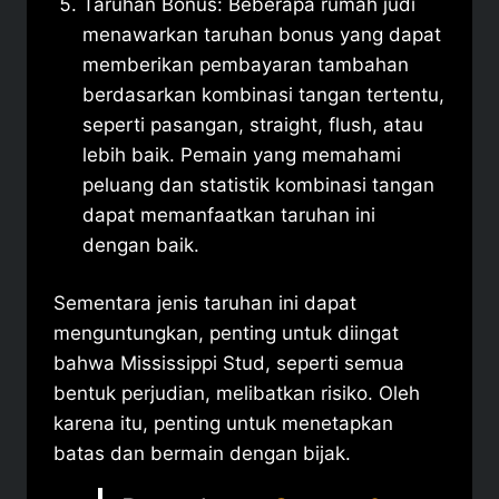
Taruhan Bonus: Beberapa rumah judi
menawarkan taruhan bonus yang dapat
memberikan pembayaran tambahan
berdasarkan kombinasi tangan tertentu,
seperti pasangan, straight, flush, atau
lebih baik. Pemain yang memahami
peluang dan statistik kombinasi tangan
dapat memanfaatkan taruhan ini
dengan baik.
Sementara jenis taruhan ini dapat
menguntungkan, penting untuk diingat
bahwa Mississippi Stud, seperti semua
bentuk perjudian, melibatkan risiko. Oleh
karena itu, penting untuk menetapkan
batas dan bermain dengan bijak.