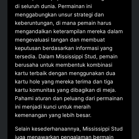
di seluruh dunia. Permainan ini
menggabungkan unsur strategi dan
keberuntungan, di mana pemain harus
mengandalkan keterampilan mereka dalam
mengevaluasi tangan dan membuat
keputusan berdasarkan informasi yang
tersedia. Dalam Mississippi Stud, pemain
berusaha untuk membentuk kombinasi
kartu terbaik dengan menggunakan dua
kartu hole yang mereka terima dan tiga
kartu komunitas yang dibagikan di meja.
Pahami aturan dan peluang dari permainan
ini menjadi kunci untuk meraih
kemenangan yang lebih besar.
Selain kesederhanaannya, Mississippi Stud
juga menawarkan pengalaman bermain