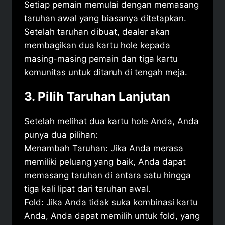
Setiap pemain memulai dengan memasang
taruhan awal yang biasanya ditetapkan.
Setelah taruhan dibuat, dealer akan
membagikan dua kartu hole kepada
masing-masing pemain dan tiga kartu
komunitas untuk ditaruh di tengah meja.
3. Pilih Taruhan Lanjutan
Setelah melihat dua kartu hole Anda, Anda
punya dua pilihan:
Menambah Taruhan: Jika Anda merasa
memiliki peluang yang baik, Anda dapat
memasang taruhan di antara satu hingga
tiga kali lipat dari taruhan awal.
Fold: Jika Anda tidak suka kombinasi kartu
Anda, Anda dapat memilih untuk fold, yang