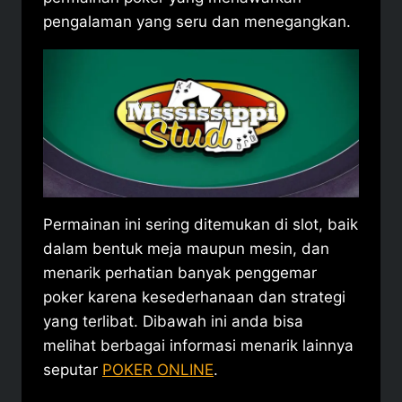
pengalaman yang seru dan menegangkan.
Permainan ini sering ditemukan di slot, baik
dalam bentuk meja maupun mesin, dan
menarik perhatian banyak penggemar
poker karena kesederhanaan dan strategi
yang terlibat. Dibawah ini anda bisa
melihat berbagai informasi menarik lainnya
seputar
POKER ONLINE
.