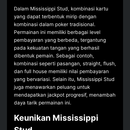
Dalam Mississippi Stud, kombinasi kartu
yang dapat terbentuk mirip dengan
kombinasi dalam poker tradisional.
Permainan ini memiliki berbagai level
pembayaran yang berbeda, tergantung
pada kekuatan tangan yang berhasil
dibentuk pemain. Sebagai contoh,
kombinasi seperti pasangan, straight, flush,
dan full house memiliki nilai pembayaran
yang bervariasi. Selain itu, Mississippi Stud
juga menawarkan peluang untuk
mendapatkan jackpot progresif, menambah
daya tarik permainan ini.
Keunikan Mississippi
Stud