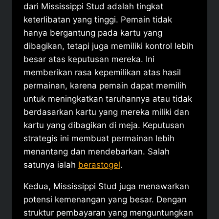
dari Mississippi Stud adalah tingkat
keterlibatan yang tinggi. Pemain tidak
hanya bergantung pada kartu yang
dibagikan, tetapi juga memiliki kontrol lebih
besar atas keputusan mereka. Ini
memberikan rasa kepemilikan atas hasil
permainan, karena pemain dapat memilih
untuk meningkatkan taruhannya atau tidak
berdasarkan kartu yang mereka miliki dan
kartu yang dibagikan di meja. Keputusan
strategis ini membuat permainan lebih
menantang dan mendebarkan. Salah
satunya ialah
berastogel
.
Kedua, Mississippi Stud juga menawarkan
potensi kemenangan yang besar. Dengan
struktur pembayaran yang menguntungkan