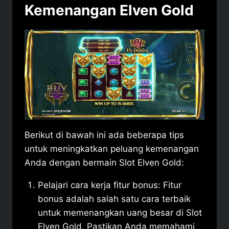
Kemenangan Elven Gold
Berikut di bawah ini ada beberapa tips
untuk meningkatkan peluang kemenangan
Anda dengan bermain Slot Elven Gold:
Pelajari cara kerja fitur bonus: Fitur
bonus adalah salah satu cara terbaik
untuk memenangkan uang besar di Slot
Elven Gold. Pastikan Anda memahami