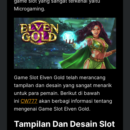
game slot yang sangat terkenal yaitu
Microgaming.
Game Slot Elven Gold telah merancang
tampilan dan desain yang sangat menarik
untuk para pemain. Berikut di bawah
ini
CW777
akan berbagi informasi tentang
mengenai Game Slot Elven Gold.
Tampilan Dan Desain Slot