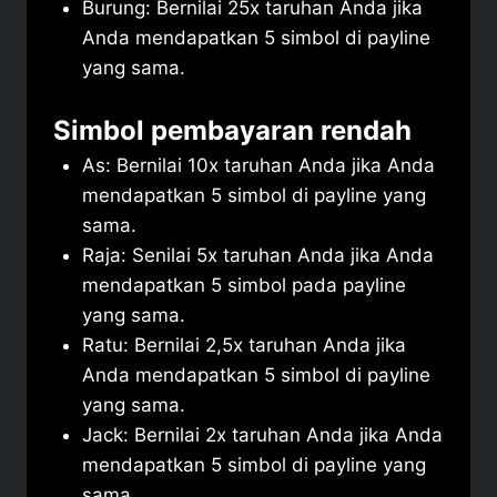
Burung: Bernilai 25x taruhan Anda jika
Anda mendapatkan 5 simbol di payline
yang sama.
Simbol pembayaran rendah
As: Bernilai 10x taruhan Anda jika Anda
mendapatkan 5 simbol di payline yang
sama.
Raja: Senilai 5x taruhan Anda jika Anda
mendapatkan 5 simbol pada payline
yang sama.
Ratu: Bernilai 2,5x taruhan Anda jika
Anda mendapatkan 5 simbol di payline
yang sama.
Jack: Bernilai 2x taruhan Anda jika Anda
mendapatkan 5 simbol di payline yang
sama.