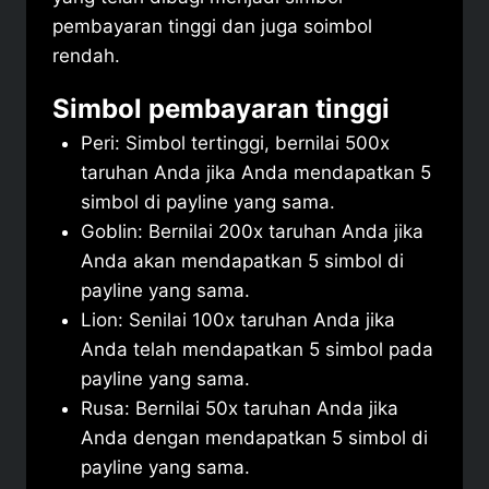
pembayaran tinggi dan juga soimbol
rendah.
Simbol pembayaran tinggi
Peri: Simbol tertinggi, bernilai 500x
taruhan Anda jika Anda mendapatkan 5
simbol di payline yang sama.
Goblin: Bernilai 200x taruhan Anda jika
Anda akan mendapatkan 5 simbol di
payline yang sama.
Lion: Senilai 100x taruhan Anda jika
Anda telah mendapatkan 5 simbol pada
payline yang sama.
Rusa: Bernilai 50x taruhan Anda jika
Anda dengan mendapatkan 5 simbol di
payline yang sama.