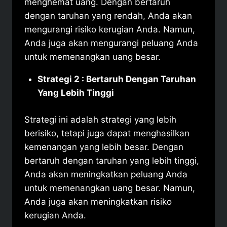
menghemat uang. Dengan bertaruh
dengan taruhan yang rendah, Anda akan
mengurangi risiko kerugian Anda. Namun,
Anda juga akan mengurangi peluang Anda
untuk memenangkan uang besar.
Strategi 2 : Bertaruh Dengan Taruhan
Yang Lebih Tinggi
Strategi ini adalah strategi yang lebih
berisiko, tetapi juga dapat menghasilkan
kemenangan yang lebih besar. Dengan
bertaruh dengan taruhan yang lebih tinggi,
Anda akan meningkatkan peluang Anda
untuk memenangkan uang besar. Namun,
Anda juga akan meningkatkan risiko
kerugian Anda.