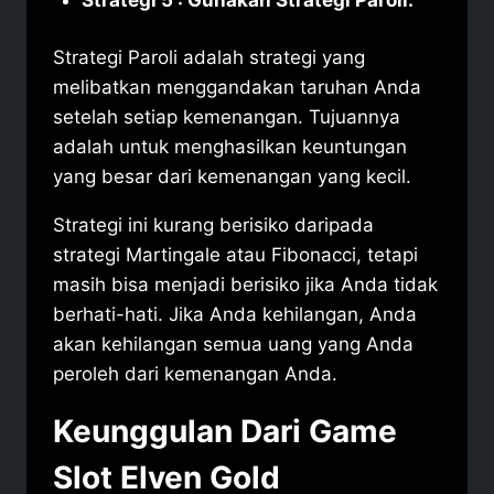
Strategi Paroli adalah strategi yang
melibatkan menggandakan taruhan Anda
setelah setiap kemenangan. Tujuannya
adalah untuk menghasilkan keuntungan
yang besar dari kemenangan yang kecil.
Strategi ini kurang berisiko daripada
strategi Martingale atau Fibonacci, tetapi
masih bisa menjadi berisiko jika Anda tidak
berhati-hati. Jika Anda kehilangan, Anda
akan kehilangan semua uang yang Anda
peroleh dari kemenangan Anda.
Keunggulan Dari Game
Slot Elven Gold