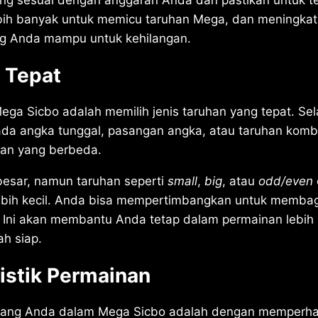
bih banyak untuk memicu taruhan Mega, dan meningkat
ang Anda mampu untuk kehilangan.
g Tepat
ga Sicbo adalah memilih jenis taruhan yang tepat. Sel
pada angka tunggal, pasangan angka, atau taruhan kombi
an yang berbeda.
esar, namun taruhan seperti
small
,
big
, atau
odd/even
bih kecil. Anda bisa mempertimbangkan untuk membagi
. Ini akan membantu Anda tetap dalam permainan lebi
h siap.
tistik Permainan
luang Anda dalam Mega Sicbo adalah dengan memperhati