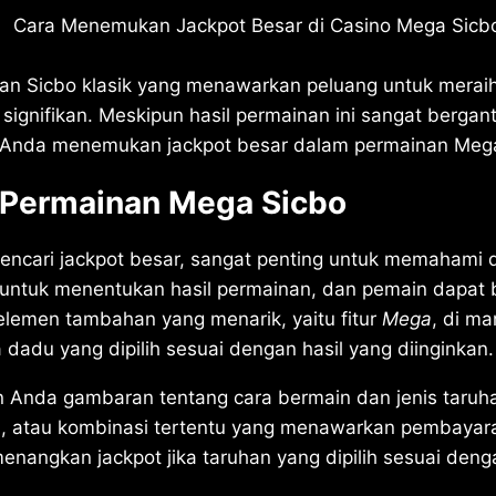
an Sicbo klasik yang menawarkan peluang untuk meraih
signifikan. Meskipun hasil permainan ini sangat berg
Anda menemukan jackpot besar dalam permainan Mega
 Permainan Mega Sicbo
encari jackpot besar, sangat penting untuk memahami 
ntuk menentukan hasil permainan, dan pemain dapat b
elemen tambahan yang menarik, yaitu fitur
Mega
, di m
 dadu yang dipilih sesuai dengan hasil yang diinginkan.
 Anda gambaran tentang cara bermain dan jenis taruha
a, atau kombinasi tertentu yang menawarkan pembayara
angkan jackpot jika taruhan yang dipilih sesuai denga