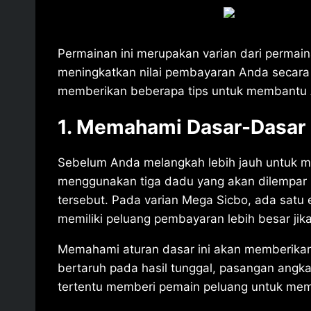
Permainan ini merupakan varian dari permain
meningkatkan nilai pembayaran Anda secara 
memberikan beberapa tips untuk membantu 
1. Memahami Dasar-Dasar
Sebelum Anda melangkah lebih jauh untuk m
menggunakan tiga dadu yang akan dilempar u
tersebut. Pada varian Mega Sicbo, ada satu 
memiliki peluang pembayaran lebih besar jika
Memahami aturan dasar ini akan memberikan
bertaruh pada hasil tunggal, pasangan angk
tertentu memberi pemain peluang untuk memen