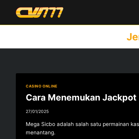
Skip
to
content
Je
CASINO ONLINE
Cara Menemukan Jackpot 
27/01/2025
Mega Sicbo adalah salah satu permainan ka
menantang.