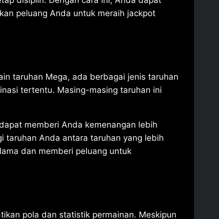
kan peluang Anda untuk meraih jackpot
ain taruhan Mega, ada berbagai jenis taruhan
nasi tertentu. Masing-masing taruhan ini
dapat memberi Anda kemenangan lebih
 taruhan Anda antara taruhan yang lebih
h lama dan memberi peluang untuk
kan pola dan statistik permainan. Meskipun