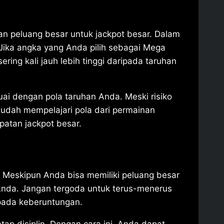
n peluang besar untuk jackpot besar. Dalam
 Jika angka yang Anda pilih sebagai Mega
ng kali jauh lebih tinggi daripada taruhan
i dengan pola taruhan Anda. Meski risiko
sudah mempelajari pola dari permainan
atan jackpot besar.
. Meskipun Anda bisa memiliki peluang besar
Anda. Jangan tergoda untuk terus-menerus
pada keberuntungan.
ap disiplin. Dengan cara ini, Anda dapat